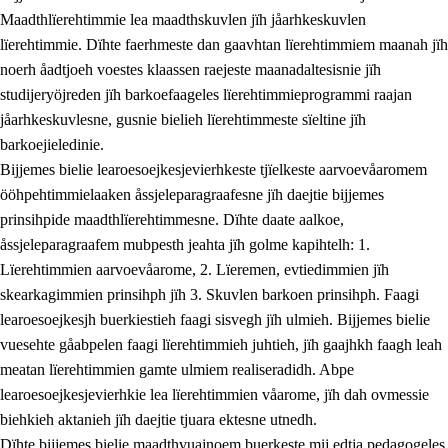
Maadthlïerehtimmie lea maadthskuvlen jïh jåarhkeskuvlen
lïerehtimmie. Dïhte faerhmeste dan gaavhtan lïerehtimmiem maanah jïh
noerh åadtjoeh voestes klaassen raejeste maanadaltesisnie jïh
studijeryöjreden jïh barkoefaageles lïerehtimmieprogrammi raajan
jåarhkeskuvlesne, gusnie bielieh lïerehtimmeste sïeltine jïh
barkoejieledinie.
Bijjemes bielie learoesoejkesjevierhkeste tjïelkeste aarvoevåaromem
ööhpehtimmielaaken åssjeleparagraafesne jïh daejtie bijjemes
prinsihpide maadthlïerehtimmesne. Dïhte daate aalkoe,
åssjeleparagraafem mubpesth jeahta jïh golme kapihtelh: 1.
Lïerehtimmien aarvoevåarome, 2. Lïeremen, evtiedimmien jïh
skearkagimmien prinsihph jïh 3. Skuvlen barkoen prinsihph. Faagi
learoesoejkesjh buerkiestieh faagi sisvegh jïh ulmieh. Bijjemes bielie
vuesehte gåabpelen faagi lïerehtimmieh juhtieh, jïh gaajhkh faagh leah
meatan lïerehtimmien gamte ulmiem realiseradidh. Abpe
learoesoejkesjevierhkie lea lïerehtimmien våarome, jïh dah ovmessie
biehkieh aktanieh jïh daejtie tjuara ektesne utnedh.
Dïhte bijjemes bielie maadthvuajnoem buerkeste mij edtja pedagogeles