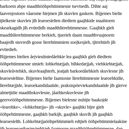
barkoem abpe maadthööhpehtimmesne tsevtsedh. Dïhte aaj
laavenjostoen våarome hïejmen jïh skuvlen gaskem. Bijjemes bielie
tjïelkeste skuvlen jïh learoesïelten dïedtem gaajhkide maahtoem
skearkagidh jïh evtiedidh maadthlïerehtimmesne. Gaajhkh gïeh
maadthlïerehtimmesne berkieh, tjuerieh daam maadthvuajnoem
baajedh stuvredh gosse lïerehtimmiem soejkesjieh, tjïrrehtieh jïh
evtiedieh.
Bijjemes bielien åejvieulmiedåehkie lea gaajhkh gïeh dïedtem
ööhpehtimmesne utnieh: lohkehtæjjah, bïhkedæjjah, viehkiehtæjjah,
skuvleåvtehkh, skuvleaajhterh, jeatjah barkoedåehkieh skuvlesne jïh
learoesïeltine. Bijjemes bielie faamosne lïerehtimmesne learoehkidie,
lïerehtæjjide, learoekandidaatide, praksisprieviekandidaatide jïh gïerve
almetjidie maadthskuvlesne, jåarhkeskuvlesne jïh
geerveööhpehtimmesne. Bijjemes bielesne nuhtjie baakojde
«learohke», «lohkehtæjja» jïh «skuvle» gaajhki bïjre gïeh
ööhpehtimmesne, gaajhkh barkijh, gaajhkh skuvlh jïh gaajhkh
learoesïelth. Lohkehtæjjaööhpehtimmieh edtjieh ööhpehtimmielaakine
jïh learoesoejkesjevierhkieh faamosne maadthööhpehtimmesne, dan