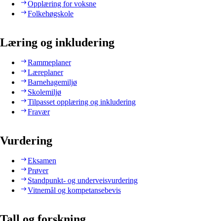
Opplæring for voksne
Folkehøgskole
Læring og inkludering
Rammeplaner
Læreplaner
Barnehagemiljø
Skolemiljø
Tilpasset opplæring og inkludering
Fravær
Vurdering
Eksamen
Prøver
Standpunkt- og underveisvurdering
Vitnemål og kompetansebevis
Tall og forskning