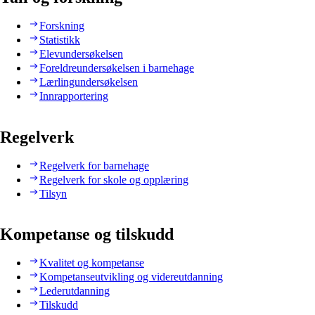
Forskning
Statistikk
Elevundersøkelsen
Foreldreundersøkelsen i barnehage
Lærlingundersøkelsen
Innrapportering
Regelverk
Regelverk for barnehage
Regelverk for skole og opplæring
Tilsyn
Kompetanse og tilskudd
Kvalitet og kompetanse
Kompetanseutvikling og videreutdanning
Lederutdanning
Tilskudd