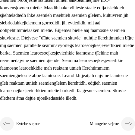
Saemieh Nöörjesne statusem utnieh aalkoealmetjinie ILO-
konvensjovnen mietie. Maadthlaake vihteste staate edtja tsiehkieh
sjïehteladtedh ihke saemieh maehtieh saemien gïelem, kultuvrem jïh
siebriedahkejielemem gorredidh jïh evtiedidh, mij aaj
ööhpehtimmielaaken mietie. Bijjemes bielie aaj faamosne saemien
skuvlesne. Dïejvese "dïhte saemien skuvle" nuhtjie lïerehtimmien bïjre
mij saemien parallelle seammavyörtegs learoesoejkesjevierhkien mietie
barka. Saemien learoesoejkesjevierhkie faamosne tjïeltine mah
reeremedajvine saemien gïelide. Seamma learoesoejkesjevierhkie
faamosne learoehkidie mah reaktam utnieh lïerehtimmiem
saemiengïelesne abpe laantesne. Learohkh jeatjah dajvine laantesne
gïeh reaktam utnieh saemiengïelem lïerehtidh, edtjieh saemien
learoesoejkesjevierhkien mietie barkedh faagesne saemien. Skuvle
dïedtem åtna dejtie njoelkedasside illedh.
Evtebe sæjroe
Minngebe sæjroe