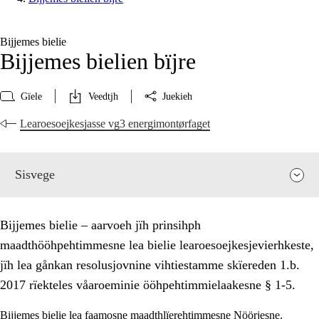
Bijjemes bielie
Bijjemes bielien bïjre
Gïele
Veedtjh
Juekieh
Learoesoejkesjasse vg3 energimontørfaget
Sisvege
Bijjemes bielie – aarvoeh jïh prinsihph
maadthööhpehtimmesne lea bielie learoesoejkesjevierhkeste,
jïh lea gånkan resolusjovnine vihtiestamme skïereden 1.b.
2017 rïekteles våaroeminie ööhpehtimmielaakesne § 1-5.
Bijjemes bielie lea faamosne maadthlïerehtimmesne Nöörjesne.