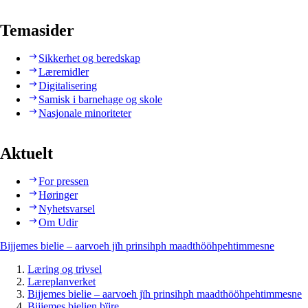
Temasider
Sikkerhet og beredskap
Læremidler
Digitalisering
Samisk i barnehage og skole
Nasjonale minoriteter
Aktuelt
For pressen
Høringer
Nyhetsvarsel
Om Udir
Bijjemes bielie – aarvoeh jïh prinsihph maadthööhpehtimmesne
Læring og trivsel
Læreplanverket
Bijjemes bielie – aarvoeh jïh prinsihph maadthööhpehtimmesne
Bijjemes bielien bïjre