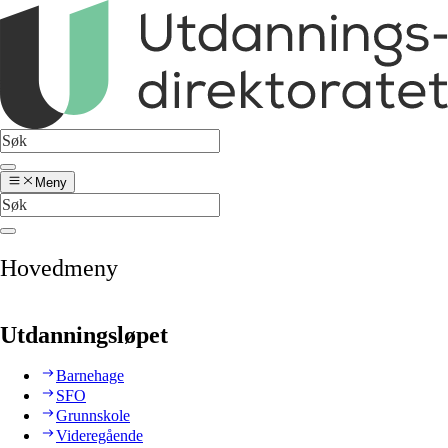
Meny
Hovedmeny
Utdanningsløpet
Barnehage
SFO
Grunnskole
Videregående