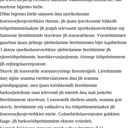
nuelesne bijjemes bielie.
Dïhte bijjemes bielie statusem åtna njoelkedassine
learoesoejkesjevierhkien ektesne, jïh tjuara tjoevkesisnie lohkedh
ööhpehtimmielaakine jïh jeatjah relevaante njoelkedassevierhkine mij
faamosne lïerehtimmide skuvlesne jïh learoesïeltesne. Vuesiehtimmien
gaavhtan tjuara jiehtege sjïehtedamme lïerehtimmien bïjre kapihtelisnie
3 aktene njoelkedassevierhkine sjïehtedamme lïerehtimmie jïh
sjïereööhpehtimmie, learohkevuarjasjimmie, öörnege ööhpehtimmeste
jïh eejhtegelaavenjostoste.
Skuvle jïh learoesïelte seammavyörtegs lïeremesijjieh. Lïerehtimmie
daej sijjine seamma vierhtievåaromem åtna jïh seamma
prinsihpigujmie, men tjuara krööhkestidh lïerehtimmie
barkoejieledisnie naan krïevemh jïh mierieh åtna mah joekehts
lïerehtimmeste skuvlesne. Learoesïelth dïedtem utnieh, seamma goh
skuvle, lïerehtimmie mij vadtasåvva lea ööhpehtimmielaaken jïh
learoesoejkesjevierhkien mietie. Golmebielielaavenjostoe guhkiem
faage- jïh barkoeööhpehtimmiem ektesne evtiedieh.