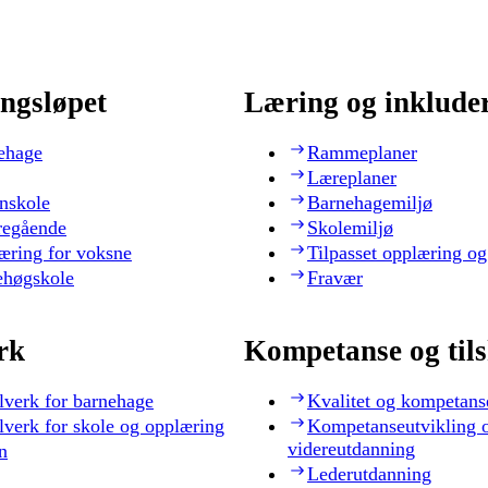
ngsløpet
Læring og inklude
ehage
Rammeplaner
Læreplaner
nskole
Barnehagemiljø
regående
Skolemiljø
æring for voksne
Tilpasset opplæring og
ehøgskole
Fravær
rk
Kompetanse og til
lverk for barnehage
Kvalitet og kompetans
lverk for skole og opplæring
Kompetanseutvikling 
videreutdanning
n
Lederutdanning