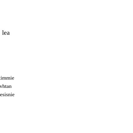
 lea
htimmie
avhtan
esisnie