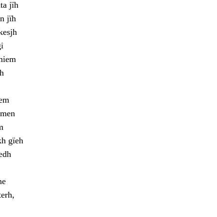
a jïh
n jïh
kesjh
i
lmiem
ah
oem
jmen
m
kh gïeh
edh
ne
terh,