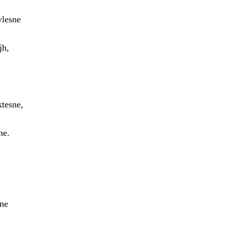
vlesne
jh,
ktesne,
ne.
ine