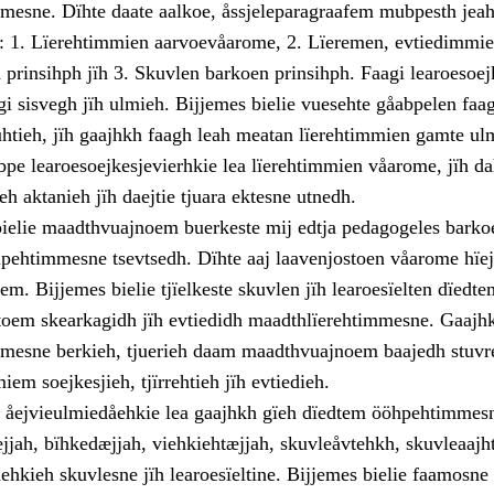
mesne. Dïhte daate aalkoe, åssjeleparagraafem mubpesth jeaht
: 1. Lïerehtimmien aarvoevåarome, 2. Lïeremen, evtiedimmie
prinsihph jïh 3. Skuvlen barkoen prinsihph. Faagi learoesoej
gi sisvegh jïh ulmieh. Bijjemes bielie vuesehte gåabpelen faag
uhtieh, jïh gaajhkh faagh leah meatan lïerehtimmien gamte u
bpe learoesoejkesjevierhkie lea lïerehtimmien våarome, jïh d
h aktanieh jïh daejtie tjuara ektesne utnedh.
bielie maadthvuajnoem buerkeste mij edtja pedagogeles bark
ehtimmesne tsevtsedh. Dïhte aaj laavenjostoen våarome hïe
em. Bijjemes bielie tjïelkeste skuvlen jïh learoesïelten dïedte
oem skearkagidh jïh evtiedidh maadthlïerehtimmesne. Gaajh
mesne berkieh, tjuerieh daam maadthvuajnoem baajedh stuvr
iem soejkesjieh, tjïrrehtieh jïh evtiedieh.
n åejvieulmiedåehkie lea gaajhkh gïeh dïedtem ööhpehtimmes
jjah, bïhkedæjjah, viehkiehtæjjah, skuvleåvtehkh, skuvleaajh
ehkieh skuvlesne jïh learoesïeltine. Bijjemes bielie faamosne