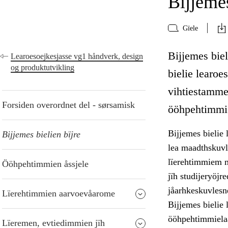
Bijjemes
Gïele
Bijjemes bie
Learoesoejkesjasse vg1 håndverk, design
og produktutvikling
bielie learoe
vihtiestamme
Forsiden overordnet del - sørsamisk
ööhpehtimmie
Bijjemes bielie
Bijjemes bielien bïjre
lea maadthskuvl
lïerehtimmiem m
Ööhpehtimmien åssjele
jïh studijeryöj
jåarhkeskuvlesne
Lïerehtimmien aarvoevåarome
Bijjemes bielie
ööhpehtimmielaa
Lïeremen, evtiedimmien jïh