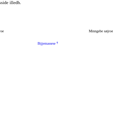
sside illedh.
roe
Minngebe sæjro
Bijjemassese