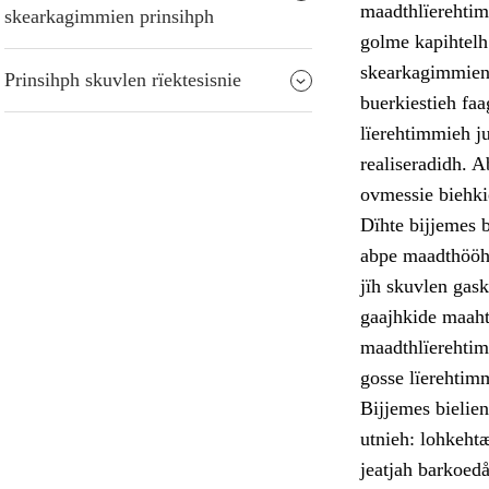
maadthlïerehtim
skearkagimmien prinsihph
golme kapihtelh
skearkagimmien 
Prinsihph skuvlen rïektesisnie
buerkiestieh faa
lïerehtimmieh j
realiseradidh. A
ovmessie biehkie
Dïhte bijjemes 
abpe maadthööhp
jïh skuvlen gask
gaajhkide maaht
maadthlïerehtim
gosse lïerehtimm
Bijjemes bielie
utnieh: lohkehtæ
jeatjah barkoedå