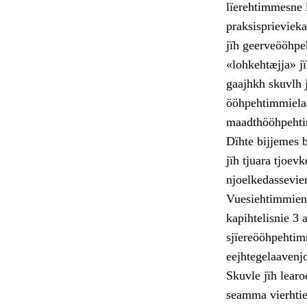
lïerehtimmesne l
praksisprieviek
jïh geerveööhpe
«lohkehtæjja» j
gaajhkh skuvlh 
ööhpehtimmielaa
maadthööhpehtim
Dïhte bijjemes b
jïh tjuara tjoev
njoelkedassevie
Vuesiehtimmien 
kapihtelisnie 3
sjïereööhpehtim
eejhtegelaavenjo
Skuvle jïh learo
seamma vierhtie