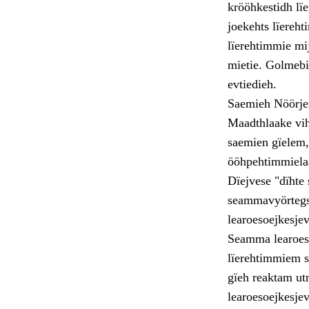
krööhkestidh lï
joekehts lïereh
lïerehtimmie mi
mietie. Golmebi
evtiedieh.
Saemieh Nöörjes
Maadthlaake viht
saemien gïelem,
ööhpehtimmielaa
Dïejvese "dïhte 
seammavyörtegs 
learoesoejkesje
Seamma learoeso
lïerehtimmiem s
gïeh reaktam ut
learoesoejkesje