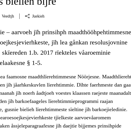
 bielien bïjre
Veedtjh
Juekieh
lie – aarvoeh jïh prinsihph maadthööhpehtimmesne
soejkesjevierhkeste, jïh lea gånkan resolusjovnine
 skïereden 1.b. 2017 rïekteles våaroeminie
laakesne § 1-5.
 lea faamosne maadthlïerehtimmesne Nöörjesne. Maadthlïere
en jïh jåarhkeskuvlen lïerehtimmie. Dïhte faerhmeste dan ga
aanah jïh noerh åadtjoeh voestes klaassen raejeste maanadalt
reden jïh barkoefaageles lïerehtimmieprogrammi raajan
, gusnie bielieh lïerehtimmeste sïeltine jïh barkoejieledinie.
 learoesoejkesjevierhkeste tjïelkeste aarvoevåaromem
ken åssjeleparagraafesne jïh daejtie bijjemes prinsihpide