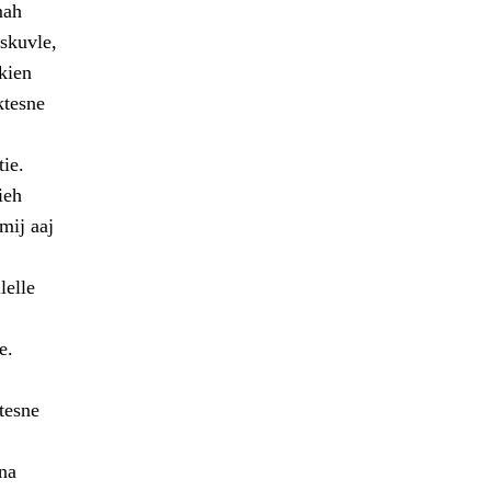
mah
skuvle,
kien
ktesne
ie.
ieh
mij aaj
lelle
e.
tesne
na