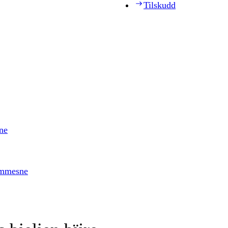
Tilskudd
ne
timmesne