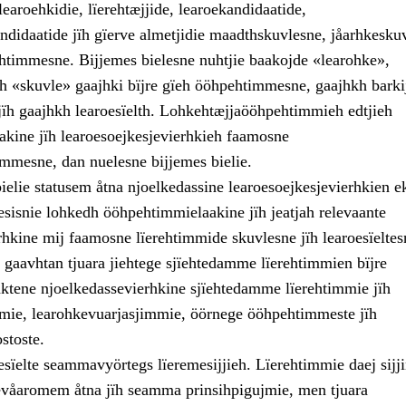
earoehkidie, lïerehtæjjide, learoekandidaatide,
andidaatide jïh gïerve almetjidie maadthskuvlesne, jåarhkesku
htimmesne. Bijjemes bielesne nuhtjie baakojde «learohke»,
ïh «skuvle» gaajhki bïjre gïeh ööhpehtimmesne, gaajhkh barki
jïh gaajhkh learoesïelth. Lohkehtæjjaööhpehtimmieh edtjieh
kine jïh learoesoejkesjevierhkieh faamosne
mesne, dan nuelesne bijjemes bielie.
ielie statusem åtna njoelkedassine learoesoejkesjevierhkien e
kesisnie lohkedh ööhpehtimmielaakine jïh jeatjah relevaante
rhkine mij faamosne lïerehtimmide skuvlesne jïh learoesïeltes
gaavhtan tjuara jiehtege sjïehtedamme lïerehtimmien bïjre
 aktene njoelkedassevierhkine sjïehtedamme lïerehtimmie jïh
mie, learohkevuarjasjimmie, öörnege ööhpehtimmeste jïh
stoste.
esïelte seammavyörtegs lïeremesijjieh. Lïerehtimmie daej sijj
våaromem åtna jïh seamma prinsihpigujmie, men tjuara