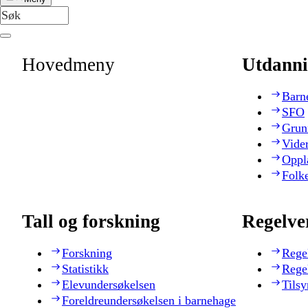
Hovedmeny
Utdanni
Barn
SFO
Grun
Vide
Oppl
Folk
Tall og forskning
Regelve
Forskning
Rege
Statistikk
Rege
Elevundersøkelsen
Tilsy
Foreldreundersøkelsen i barnehage