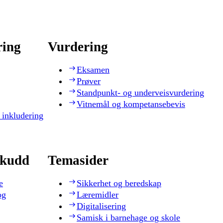
ring
Vurdering
Eksamen
Prøver
Standpunkt- og underveisvurdering
Vitnemål og kompetansebevis
 inkludering
skudd
Temasider
e
Sikkerhet og beredskap
og
Læremidler
Digitalisering
Samisk i barnehage og skole