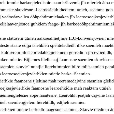
erehtimmie barkoejieledisnie naan krïevemh jïh mierieh åtna 
timmeste skuvlesne. Learoesïelth dïedtem utnieh, seamma goh 
j vadtasåvva lea ööhpehtimmielaaken jïh learoesoejkesjevierh
elielaavenjostoe guhkiem faage- jïh barkoeööhpehtimmiem e
ne statusem utnieh aalkoealmetjinie ILO-konvensjovnen miet
este staate edtja tsiehkieh sjïehteladtedh ihke saemieh maeht
 kultuvrem jïh siebriedahkejielemem gorredidh jïh evtiedidh, 
ken mietie. Bijjemes bielie aaj faamosne saemien skuvlesne.
saemien skuvle" nuhtjie lïerehtimmien bïjre mij saemien paral
learoesoejkesjevierhkien mietie barka. Saemien
vierhkie faamosne tjïeltine mah reeremedajvine saemien gïelid
ejkesjevierhkie faamosne learoehkidie mah reaktam utnieh
aemiengïelesne abpe laantesne. Learohkh jeatjah dajvine laan
nieh saemiengïelem lïerehtidh, edtjieh saemien
vierhkien mietie barkedh faagesne saemien. Skuvle dïedtem åt