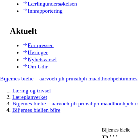
Lærlingundersøkelsen
Innrapportering
Aktuelt
For pressen
Høringer
Nyhetsvarsel
Om Udir
Bijjemes bielie – aarvoeh jïh prinsihph maadthööhpehtimmes
Læring og trivsel
Læreplanverket
Bijjemes bielie – aarvoeh jïh prinsihph maadthööhpeh
Bijjemes bielien bïjre
Bijjemes bielie