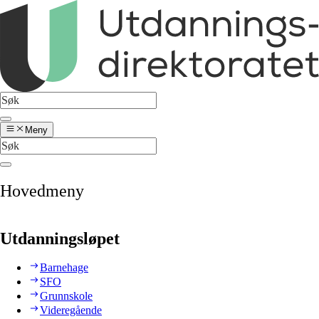
Meny
Hovedmeny
Utdanningsløpet
Barnehage
SFO
Grunnskole
Videregående