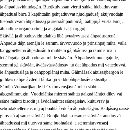
ja åhpadusvidnudagán. Buojkulvissan viertti sáhka hiebaduvvam
åhpadusá birra 3 kapihttalin gehtjaduvvat njuolgadusáj aktijvuodajn
hiebaduvvam åhpadussaj ja sierraåhpadibmáj, oahppijárvustallamij,
åhpadime organiserimij ja æjgátaktisasjbargguj.
Skåvllå ja åhpadusvidnudahka libá avtaárvvusasj åhpadusarená.
Åhpadus dájn arenájn le sæmmi árvvovuodo ja prinsihpaj milta, valla
barggoiellema åhpadusán li muhtem gájbbádusá ja rámma ma li
ietjálágátja gå åhpadusán mij le skåvlån. Åhpadusvidnudagájn le,
sæmmi gå skåvlån, åvdåsvásstádusáv jut dat åhpadus mij vatteduvvá,
le åhpasduslága ja oahppoplánaj milta. Gålmååsak aktisasjbargon le
guhkes dáhpe åvdedit fáhka- ja viddnoåhpadusáv aktisattjat.
Sámijn Vuonarijkan le ILO-konvensjåvnå milta stáhtus
álggoálmmugin. Vuodoláhka mierret stáhttá galggá láhtjet dilev vaj
sáme máhtti bisodit ja åvddånahttet sámegielav, kultuvrav ja
sebrudakiellemav, mij aj boahtá åvddån åhpaduslágan. Bádjásasj oasse
guosská aj sáme skåvllåj. Buojkuldahka «sáme skåvllå» aneduvvá
åhpadussaj mij tjuovvu sáme buohtalasj ja sæmmiárvvusasj