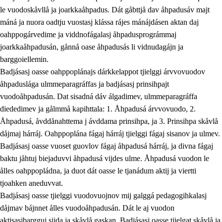
le vuodoskåvllå ja joarkkaåhpadus. Dát gåbttjå dav åhpadusáv majt
máná ja nuora oadtju vuostasj klássa rájes mánájdásen aktan daj
oahppogárvedime ja viddnofágalasj åhpadusprográmmaj
joarkkaåhpadusán, gånnå oase åhpadusás li vidnudagájn ja
barggoiellemin.
Badjásasj oasse oahppoplánajs dárkkelappot tjielggi árvvovuodov
åhpaduslága ulmmeparagráffas ja badjásasj prinsihpajt
vuodoåhpadusán. Dat sisadná dáv álgadimev, ulmmeparagráffa
diededimev ja gålmmå kapihttala: 1. Åhpadusá árvvovuodo, 2.
Åhpadusá, åvddånahttema j ávddama prinsihpa, ja 3. Prinsihpa skåvlå
dåjmaj hárráj. Oahppoplána fágaj hárráj tjielggi fágaj sisanov ja ulmev.
Badjásasj oasse vuoset guovlov fágaj åhpadusá hárráj, ja divna fágaj
baktu jåhtuj biejaduvvi åhpadusá vijdes ulme. Åhpadusá vuodon le
ålles oahppopládna, ja duot dát oasse le tjanádum aktij ja viertti
tjoahken aneduvvat.
Badjásasj oasse tjielggi vuodovuojnov mij galggá pedagogihkalasj
dåjmav bájnnet ålles vuodoåhpadusán. Dát le aj vuodon
aktisasjbargguj sijda ja skåvlå gaskan. Badjásasj oasse tjielgat skåvlå ja