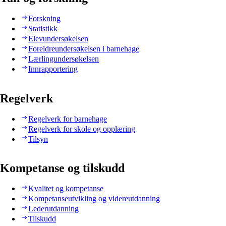
Forskning
Statistikk
Elevundersøkelsen
Foreldreundersøkelsen i barnehage
Lærlingundersøkelsen
Innrapportering
Regelverk
Regelverk for barnehage
Regelverk for skole og opplæring
Tilsyn
Kompetanse og tilskudd
Kvalitet og kompetanse
Kompetanseutvikling og videreutdanning
Lederutdanning
Tilskudd