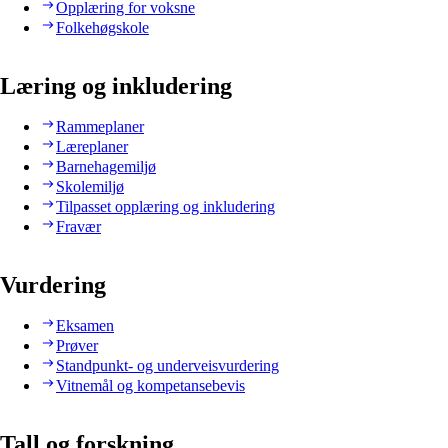
Opplæring for voksne
Folkehøgskole
Læring og inkludering
Rammeplaner
Læreplaner
Barnehagemiljø
Skolemiljø
Tilpasset opplæring og inkludering
Fravær
Vurdering
Eksamen
Prøver
Standpunkt- og underveisvurdering
Vitnemål og kompetansebevis
Tall og forskning