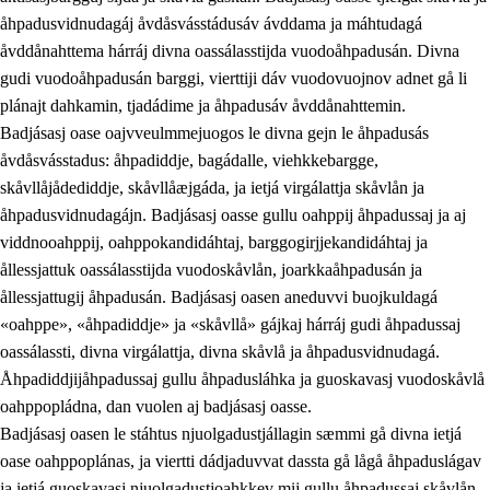
åhpadusvidnudagáj åvdåsvásstádusáv ávddama ja máhtudagá
åvddånahttema hárráj divna oassálasstijda vuodoåhpadusán. Divna
gudi vuodoåhpadusán barggi, vierttiji dáv vuodovuojnov adnet gå li
plánajt dahkamin, tjadádime ja åhpadusáv åvddånahttemin.
Badjásasj oase oajvveulmmejuogos le divna gejn le åhpadusás
åvdåsvásstadus: åhpadiddje, bagádalle, viehkkebargge,
skåvllåjådediddje, skåvllåæjgáda, ja ietjá virgálattja skåvlån ja
åhpadusvidnudagájn. Badjásasj oasse gullu oahppij åhpadussaj ja aj
viddnooahppij, oahppokandidáhtaj, barggogirjjekandidáhtaj ja
ållessjattuk oassálasstijda vuodoskåvlån, joarkkaåhpadusán ja
ållessjattugij åhpadusán. Badjásasj oasen aneduvvi buojkuldagá
«oahppe», «åhpadiddje» ja «skåvllå» gájkaj hárráj gudi åhpadussaj
oassálassti, divna virgálattja, divna skåvlå ja åhpadusvidnudagá.
Åhpadiddjijåhpadussaj gullu åhpadusláhka ja guoskavasj vuodoskåvlå
oahppopládna, dan vuolen aj badjásasj oasse.
Badjásasj oasen le stáhtus njuolgadustjállagin sæmmi gå divna ietjá
oase oahppoplánas, ja viertti dádjaduvvat dassta gå lågå åhpaduslágav
ja ietjá guoskavasj njuolgadustjoahkkev mij gullu åhpadussaj skåvlån