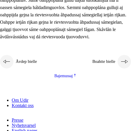
oahppoplánav. Sáme oahppoplána gullu dajda suohkanijda ma li
oassen sámegiela háldadimguovlos. Sæmmi oahppoplána gulluji aj
oahppijda gejna la rievtesvuohta åhpadussaj sámegiellaj ietján rijkan.
Oahppe ietján rijkan gejna le rievtesvuohta åhpadussaj sámegielan,
galggi tjuovvot sáme oahppoplánajt sámegiel fágan. Skåvlån le
åvdåsvásstádus vaj dá rievtesvuoda tjuovoduvvi.
Åvdep bielle
Boahtte bielle
Bajemussaj
Om Udir
Kontakt oss
Presse
Nyhetsvarsel
English pages