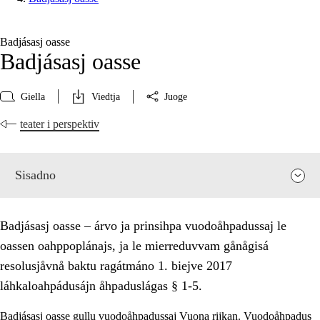
Badjásasj oasse
Badjásasj oasse
Giella
Viedtja
Juoge
teater i perspektiv
Sisadno
Badjásasj oasse – árvo ja prinsihpa vuodoåhpadussaj le
oassen oahppoplánajs, ja le mierreduvvam gånågisá
resolusjåvnå baktu ragátmáno 1. biejve 2017
láhkaloahpádusájn åhpaduslágas § 1-5.
Badjásasj oasse gullu vuodoåhpadussaj Vuona rijkan. Vuodoåhpadus