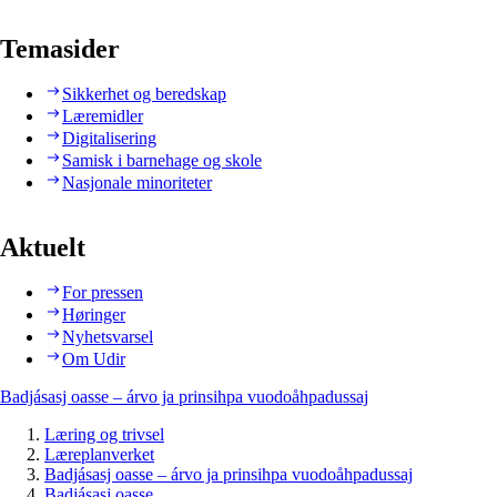
Temasider
Sikkerhet og beredskap
Læremidler
Digitalisering
Samisk i barnehage og skole
Nasjonale minoriteter
Aktuelt
For pressen
Høringer
Nyhetsvarsel
Om Udir
Badjásasj oasse – árvo ja prinsihpa vuodoåhpadussaj
Læring og trivsel
Læreplanverket
Badjásasj oasse – árvo ja prinsihpa vuodoåhpadussaj
Badjásasj oasse