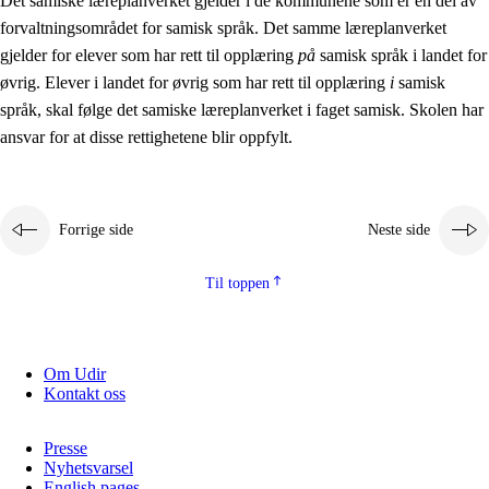
Det samiske læreplanverket gjelder i de kommunene som er en del av
forvaltningsområdet for samisk språk. Det samme læreplanverket
gjelder for elever som har rett til opplæring
på
samisk språk i landet for
øvrig. Elever i landet for øvrig som har rett til opplæring
i
samisk
språk, skal følge det samiske læreplanverket i faget samisk. Skolen har
ansvar for at disse rettighetene blir oppfylt.
Forrige side
Neste side
Til toppen
Om Udir
Kontakt oss
Presse
Nyhetsvarsel
English pages