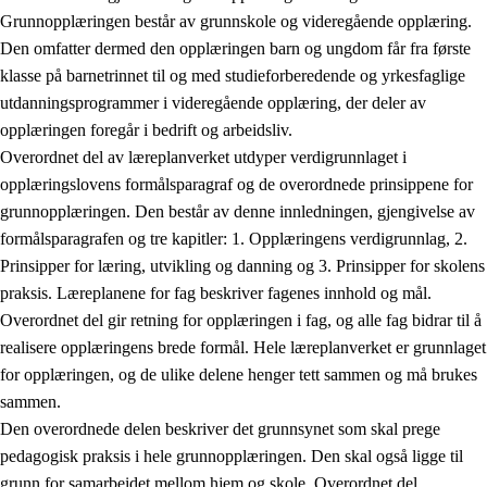
Grunnopplæringen består av grunnskole og videregående opplæring.
Den omfatter dermed den opplæringen barn og ungdom får fra første
klasse på barnetrinnet til og med studieforberedende og yrkesfaglige
utdanningsprogrammer i videregående opplæring, der deler av
opplæringen foregår i bedrift og arbeidsliv.
Overordnet del av læreplanverket utdyper verdigrunnlaget i
opplæringslovens formålsparagraf og de overordnede prinsippene for
grunnopplæringen. Den består av denne innledningen, gjengivelse av
formålsparagrafen og tre kapitler: 1. Opplæringens verdigrunnlag, 2.
Prinsipper for læring, utvikling og danning og 3. Prinsipper for skolens
praksis. Læreplanene for fag beskriver fagenes innhold og mål.
Overordnet del gir retning for opplæringen i fag, og alle fag bidrar til å
realisere opplæringens brede formål. Hele læreplanverket er grunnlaget
for opplæringen, og de ulike delene henger tett sammen og må brukes
sammen.
Den overordnede delen beskriver det grunnsynet som skal prege
pedagogisk praksis i hele grunnopplæringen. Den skal også ligge til
grunn for samarbeidet mellom hjem og skole. Overordnet del