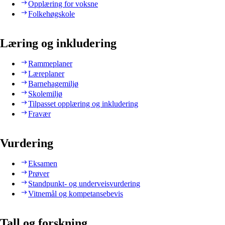
Opplæring for voksne
Folkehøgskole
Læring og inkludering
Rammeplaner
Læreplaner
Barnehagemiljø
Skolemiljø
Tilpasset opplæring og inkludering
Fravær
Vurdering
Eksamen
Prøver
Standpunkt- og underveisvurdering
Vitnemål og kompetansebevis
Tall og forskning