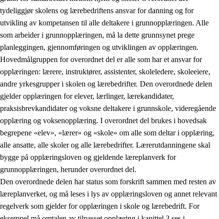
tydeliggjør skolens og lærebedriftens ansvar for danning og for
utvikling av kompetansen til alle deltakere i grunnopplæringen. Alle
som arbeider i grunnopplæringen, må la dette grunnsynet prege
planleggingen, gjennomføringen og utviklingen av opplæringen.
Hovedmålgruppen for overordnet del er alle som har et ansvar for
opplæringen: lærere, instruktører, assistenter, skoleledere, skoleeiere,
andre yrkesgrupper i skolen og lærebedrifter. Den overordnede delen
gjelder opplæringen for elever, lærlinger, lærekandidater,
praksisbrevkandidater og voksne deltakere i grunnskole, videregående
opplæring og voksenopplæring. I overordnet del brukes i hovedsak
begrepene «elev», «lærer» og «skole» om alle som deltar i opplæring,
alle ansatte, alle skoler og alle lærebedrifter. Lærerutdanningene skal
bygge på opplæringsloven og gjeldende læreplanverk for
grunnopplæringen, herunder overordnet del.
Den overordnede delen har status som forskrift sammen med resten av
læreplanverket, og må leses i lys av opplæringsloven og annet relevant
regelverk som gjelder for opplæringen i skole og lærebedrift. For
eksempel må omtalen av tilpasset opplæring i kapittel 3 ses i