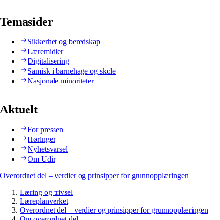
Temasider
Sikkerhet og beredskap
Læremidler
Digitalisering
Samisk i barnehage og skole
Nasjonale minoriteter
Aktuelt
For pressen
Høringer
Nyhetsvarsel
Om Udir
Overordnet del – verdier og prinsipper for grunnopplæringen
Læring og trivsel
Læreplanverket
Overordnet del – verdier og prinsipper for grunnopplæringen
Om overordnet del