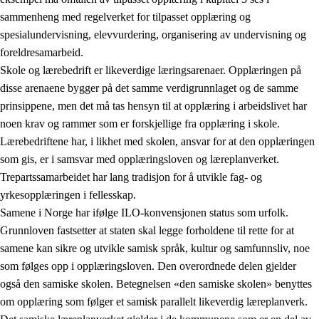
sammenheng med regelverket for tilpasset opplæring og
spesialundervisning, elevvurdering, organisering av undervisning og
foreldresamarbeid.
Skole og lærebedrift er likeverdige læringsarenaer. Opplæringen på
disse arenaene bygger på det samme verdigrunnlaget og de samme
prinsippene, men det må tas hensyn til at opplæring i arbeidslivet har
noen krav og rammer som er forskjellige fra opplæring i skole.
Lærebedriftene har, i likhet med skolen, ansvar for at den opplæringen
som gis, er i samsvar med opplæringsloven og læreplanverket.
Trepartssamarbeidet har lang tradisjon for å utvikle fag- og
yrkesopplæringen i fellesskap.
Samene i Norge har ifølge ILO-konvensjonen status som urfolk.
Grunnloven fastsetter at staten skal legge forholdene til rette for at
samene kan sikre og utvikle samisk språk, kultur og samfunnsliv, noe
som følges opp i opplæringsloven. Den overordnede delen gjelder
også den samiske skolen. Betegnelsen «den samiske skolen» benyttes
om opplæring som følger et samisk parallelt likeverdig læreplanverk.