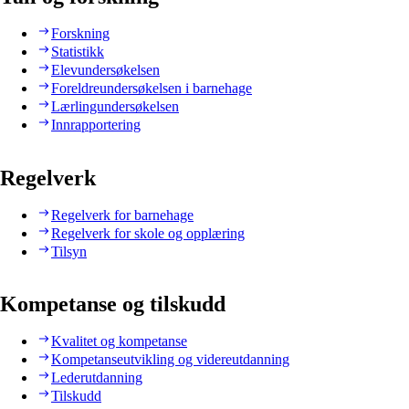
Forskning
Statistikk
Elevundersøkelsen
Foreldreundersøkelsen i barnehage
Lærlingundersøkelsen
Innrapportering
Regelverk
Regelverk for barnehage
Regelverk for skole og opplæring
Tilsyn
Kompetanse og tilskudd
Kvalitet og kompetanse
Kompetanseutvikling og videreutdanning
Lederutdanning
Tilskudd