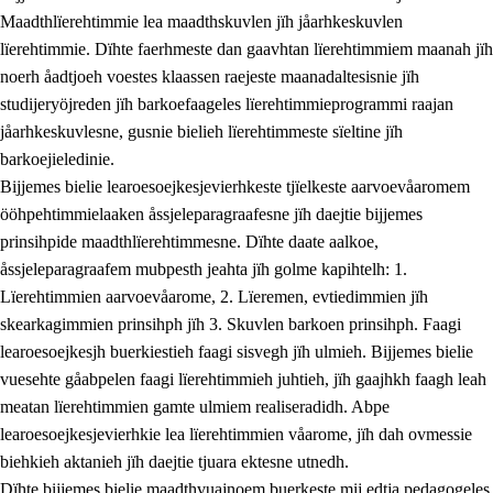
Maadthlïerehtimmie lea maadthskuvlen jïh jåarhkeskuvlen
lïerehtimmie. Dïhte faerhmeste dan gaavhtan lïerehtimmiem maanah jïh
noerh åadtjoeh voestes klaassen raejeste maanadaltesisnie jïh
studijeryöjreden jïh barkoefaageles lïerehtimmieprogrammi raajan
jåarhkeskuvlesne, gusnie bielieh lïerehtimmeste sïeltine jïh
barkoejieledinie.
Bijjemes bielie learoesoejkesjevierhkeste tjïelkeste aarvoevåaromem
ööhpehtimmielaaken åssjeleparagraafesne jïh daejtie bijjemes
prinsihpide maadthlïerehtimmesne. Dïhte daate aalkoe,
åssjeleparagraafem mubpesth jeahta jïh golme kapihtelh: 1.
Lïerehtimmien aarvoevåarome, 2. Lïeremen, evtiedimmien jïh
skearkagimmien prinsihph jïh 3. Skuvlen barkoen prinsihph. Faagi
learoesoejkesjh buerkiestieh faagi sisvegh jïh ulmieh. Bijjemes bielie
vuesehte gåabpelen faagi lïerehtimmieh juhtieh, jïh gaajhkh faagh leah
meatan lïerehtimmien gamte ulmiem realiseradidh. Abpe
learoesoejkesjevierhkie lea lïerehtimmien våarome, jïh dah ovmessie
biehkieh aktanieh jïh daejtie tjuara ektesne utnedh.
Dïhte bijjemes bielie maadthvuajnoem buerkeste mij edtja pedagogeles