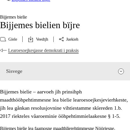
Bijjemes bielie
Bijjemes bielien bïjre
Gïele
Veedtjh
Juekieh
Learoesoejkesjasse demokrati i praksis
Sisvege
Bijjemes bielie – aarvoeh jïh prinsihph
maadthööhpehtimmesne lea bielie learoesoejkesjevierhkeste,
jïh lea gånkan resolusjovnine vihtiestamme skïereden 1.b.
2017 rïekteles våaroeminie ööhpehtimmielaakesne § 1-5.
Bijjemes bielie lea faamosne maadthlïerehtimmesne Nöörjesne.