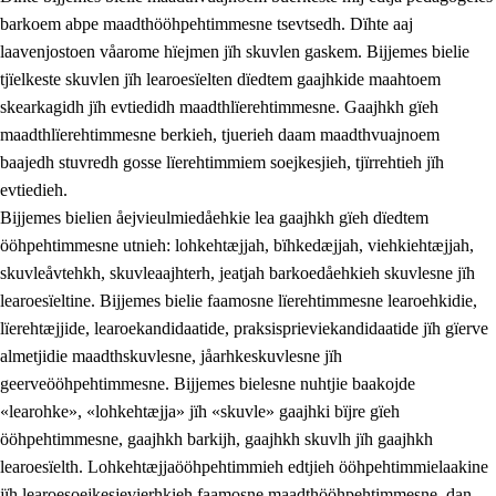
barkoem abpe maadthööhpehtimmesne tsevtsedh. Dïhte aaj
laavenjostoen våarome hïejmen jïh skuvlen gaskem. Bijjemes bielie
tjïelkeste skuvlen jïh learoesïelten dïedtem gaajhkide maahtoem
skearkagidh jïh evtiedidh maadthlïerehtimmesne. Gaajhkh gïeh
maadthlïerehtimmesne berkieh, tjuerieh daam maadthvuajnoem
baajedh stuvredh gosse lïerehtimmiem soejkesjieh, tjïrrehtieh jïh
evtiedieh.
Bijjemes bielien åejvieulmiedåehkie lea gaajhkh gïeh dïedtem
ööhpehtimmesne utnieh: lohkehtæjjah, bïhkedæjjah, viehkiehtæjjah,
skuvleåvtehkh, skuvleaajhterh, jeatjah barkoedåehkieh skuvlesne jïh
learoesïeltine. Bijjemes bielie faamosne lïerehtimmesne learoehkidie,
lïerehtæjjide, learoekandidaatide, praksisprieviekandidaatide jïh gïerve
almetjidie maadthskuvlesne, jåarhkeskuvlesne jïh
geerveööhpehtimmesne. Bijjemes bielesne nuhtjie baakojde
«learohke», «lohkehtæjja» jïh «skuvle» gaajhki bïjre gïeh
ööhpehtimmesne, gaajhkh barkijh, gaajhkh skuvlh jïh gaajhkh
learoesïelth. Lohkehtæjjaööhpehtimmieh edtjieh ööhpehtimmielaakine
jïh learoesoejkesjevierhkieh faamosne maadthööhpehtimmesne, dan