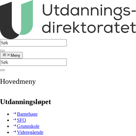
Meny
Hovedmeny
Utdanningsløpet
Barnehage
SFO
Grunnskole
Videregående