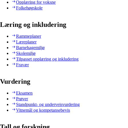
Opplæring for voksne
Folkehøgskole
Læring og inkludering
Rammeplaner
Læreplaner
Barnehagemiljø
Skolemiljø
Tilpasset opplæring og inkludering
Fravær
Vurdering
Eksamen
Prøver
Standpunkt- og underveisvurdering
Vitnemål og kompetansebevis
Tall og forskning