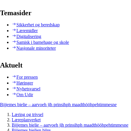
Temasider
Sikkerhet og beredskap
Læremidler
Digitalisering
Samisk i barnehage og skole
Nasjonale minoriteter
Aktuelt
For pressen
Høringer
Nyhetsvarsel
Om Udir
Bijjemes bielie – aarvoeh jïh prinsihph maadthööhpehtimmesne
Læring og trivsel
Læreplanverket
Bijjemes bielie – aarvoeh jïh prinsihph maadthööhpehtimmesne
Bijjemes bielien bïjre