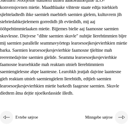
Saemieh Nöörjesne statusem utnieh aalkoealmetjinie ILO-
konvensjovnen mietie. Maadthlaake vihteste staate edtja tsiehkieh
sjïehteladtedh ihke saemieh maehtieh saemien gïelem, kultuvrem jïh
siebriedahkejielemem gorredidh jïh evtiedidh, mij aaj
ööhpehtimmielaaken mietie. Bijjemes bielie aaj faamosne saemien
skuvlesne. Dïejvese "dïhte saemien skuvle" nuhtjie lïerehtimmien bïjre
mij saemien parallelle seammavyörtegs learoesoejkesjevierhkien mietie
barka. Saemien learoesoejkesjevierhkie faamosne tjïeltine mah
reeremedajvine saemien gïelide. Seamma learoesoejkesjevierhkie
faamosne learoehkidie mah reaktam utnieh lïerehtimmiem
saemiengïelesne abpe laantesne. Learohkh jeatjah dajvine laantesne
gïeh reaktam utnieh saemiengïelem lïerehtidh, edtjieh saemien
learoesoejkesjevierhkien mietie barkedh faagesne saemien. Skuvle
dïedtem åtna dejtie njoelkedasside illedh.
Evtebe sæjroe
Minngebe sæjroe