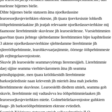
nuelesne bijjemes bielie.
Dïhte bijjemes bielie statusem åtna njoelkedassine
learoesoejkesjevierhkien ektesne, jïh tjuara tjoevkesisnie lohkedh
ööhpehtimmielaakine jïh jeatjah relevaante njoelkedassevierhkine mij
faamosne lïerehtimmide skuvlesne jïh learoesïeltesne. Vuesiehtimmien
gaavhtan tjuara jiehtege sjïehtedamme lïerehtimmien bïjre kapihtelisnie
3 aktene njoelkedassevierhkine sjïehtedamme lïerehtimmie jïh
sjïereööhpehtimmie, learohkevuarjasjimmie, öörnege ööhpehtimmeste
jïh eejhtegelaavenjostoste.
Skuvle jïh learoesïelte seammavyörtegs lïeremesijjieh. Lïerehtimmie
daej sijjine seamma vierhtievåaromem åtna jïh seamma
prinsihpigujmie, men tjuara krööhkestidh lïerehtimmie
barkoejieledisnie naan krïevemh jïh mierieh åtna mah joekehts
lïerehtimmeste skuvlesne. Learoesïelth dïedtem utnieh, seamma goh
skuvle, lïerehtimmie mij vadtasåvva lea ööhpehtimmielaaken jïh
learoesoejkesjevierhkien mietie. Golmebielielaavenjostoe guhkiem
faage- jïh barkoeööhpehtimmiem ektesne evtiedieh.