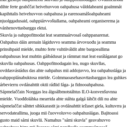
dihte ferte geahččat heivehuvvon oahpahusa válddaheami goalmmát
kapihttalis heivehuvvon oahpahusa ja earenoamášoahpaheami
njuolggadusaid, oahppiárvvoštallama, oahpaheami organiserema ja
vánhenovttasbarggu ektui.
Skuvla ja oahppofitnodat leat seammaárvosaš oahppanarenat.
Oahpahus dáin arenain lágiduvvo seamma árvovuođu ja seamma
prinsihpaid mielde, muhto ferte vuhtiiváldit ahte bargoeallima
oahpahusas leat muhtin gáibádusat ja rámmat mat leat earáláganat go
skuvlla oahpahusas. Oahppofitnodagain lea, nugo skuvllas,
ovddasvástádus das ahte oahpahus mii addojuvvo, lea oahpahuslága ja
oahppoplánabuktosa mielde. Golmmaoasehasovttasbarggus lea guhkes
árbevierru ovdánahttit oktii ráđiid fága- ja fidnooahpahusa.
Sápmelaččain Norggas lea álgoálbmotstáhtus ILO-konvenšuvnna
mielde. Vuođđoláhka mearrida ahte stáhta galgá láhčit dili nu ahte
sápmelaččat sáhttet sihkkarastit ja ovdánahttit iežaset giela, kultuvrra ja
servodateallima, juoga mii čuovvoluvvo oahpahuslágas. Bajitoassi
gusto maid sámi skuvlii. Namahus "sámi skuvla" geavahuvvo