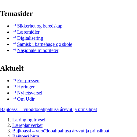
Temasider
Sikkerhet og beredskap
Læremidler
Digitalisering
Samisk i barnehage og skole
Nasjonale minoriteter
Aktuelt
For pressen
Høringer
Nyhetsvarsel
Om Udir
Bajitoassi – vuođđooahpahusa árvvut ja prinsihpat
Læring og trivsel
Læreplanverket
Bajitoassi – vuođđooahpahusa árvvut ja prinsihpat
Bajitoasi birra