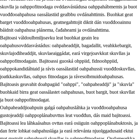
skuvlla ja oahppofitnodaga ovddasvástádusa oahppahábmemis ja buot
vuođđooahpahusa oassálastiid gealbbu ovdánahttimis. Buohkat geat
barget vuođđooahpahusas, geatnegahttojit diktit dán vuođđooainnu
báidnit oahpahusa plánema, čađaheami ja ovdánahttima.
Bajitoasi váldoulbmiljoavku leat buohkat geain lea
oahpahusovddasvástádus: oahpaheaddjit, bagadallit, veahkkebargit,
skuvlajođiheaddjit, skuvlaeaiggádat, eará virgejoavkkut skuvllas ja
oahppofitnodagain. Bajitoassi guoská ohppiid, fidnoohppiid,
oahppokandidáhtaid ja rávis oassálastiid oahpahussii vuođđoskuvllas,
joatkkaskuvllas, oahpus fitnodagas ja rávesolbmuidoahpahusas.
Bajitoasis geavahit doahpagiid "oahppi", "oahpaheaddji" ja "skuvla"
buohkaid birra geat oassálastet oahpahusas, buot bargit, buot skuvllat
ja buot oahppofitnodagat.
Oahpaheaddjioahpuin galgá oahpahusláhka ja vuođđooahpahusa
gustojeaddji oahppoplánabuvttus leat vuođđun, dás maid bajitoassi.
Bajitoassi lea láhkaásahus ovttas eará osiiguin oahppoplánabuktosis, ja
dan ferte lohkat oahpahuslága ja eará relevánta njuolggadusaid ektui
mat gustojit oahpahussii skuvllas ja oahppofitnodagas. Ovdamearkka