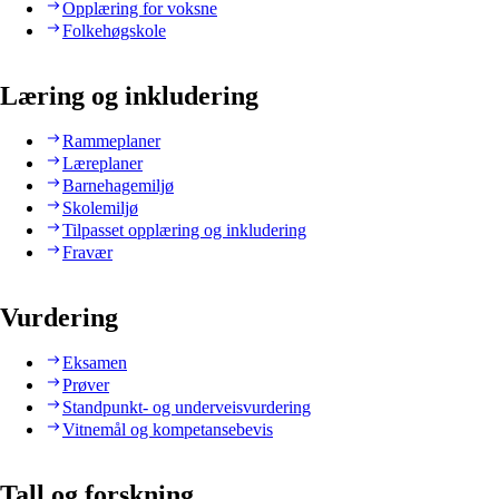
Opplæring for voksne
Folkehøgskole
Læring og inkludering
Rammeplaner
Læreplaner
Barnehagemiljø
Skolemiljø
Tilpasset opplæring og inkludering
Fravær
Vurdering
Eksamen
Prøver
Standpunkt- og underveisvurdering
Vitnemål og kompetansebevis
Tall og forskning