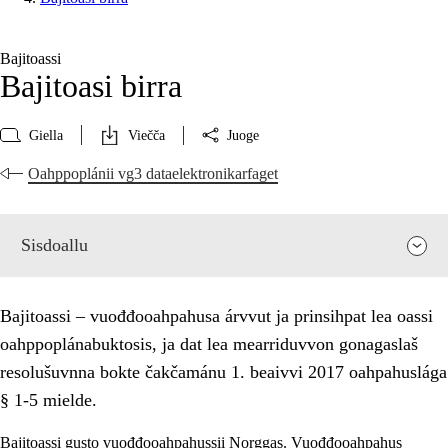
Bajitoassi
Bajitoasi birra
Giella
Viečča
Juoge
Oahppoplánii vg3 dataelektronikarfaget
Sisdoallu
Bajitoassi – vuođđooahpahusa árvvut ja prinsihpat lea oassi
oahppoplánabuktosis, ja dat lea mearriduvvon gonagaslaš
resolušuvnna bokte čakčamánu 1. beaivvi 2017 oahpahuslága
§ 1-5 mielde.
Bajitoassi gusto vuođđooahpahussii Norggas. Vuođđooahpahus