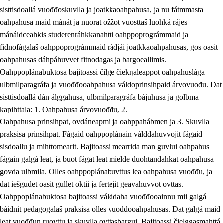
sisttisdoallá vuođđoskuvlla ja joatkkaoahpahusa, ja nu fátmmasta
oahpahusa maid mánát ja nuorat ožžot vuosttaš luohká rájes
mánáidceahkis studerenráhkkanahtti oahppoprográmmaid ja
fidnofágalaš oahppoprográmmaid rádjái joatkkaoahpahusas, gos oasit
oahpahusas dáhpáhuvvet fitnodagas ja bargoeallimis.
Oahppoplánabuktosa bajitoassi čilge čiekŋaleappot oahpahuslága
ulbmilparagráfa ja vuođđooahpahusa váldoprinsihpaid árvovuođu. Dat
sisttisdoallá dán álggahusa, ulbmilparagráfa bájuhusa ja golbma
kapihttala: 1. Oahpahusa árvovuođđu, 2.
Oahpahusa prinsihpat, ovdáneapmi ja oahppahábmen ja 3. Skuvlla
praksisa prinsihpat. Fágaid oahppoplánain válddahuvvojit fágaid
sisdoallu ja mihttomearit. Bajitoassi mearrida man guvlui oahpahus
fágain galgá leat, ja buot fágat leat mielde duohtandahkat oahpahusa
govda ulbmila. Olles oahppoplánabuvttus lea oahpahusa vuođđu, ja
dat iešguđet oasit gullet oktii ja fertejit geavahuvvot ovttas.
Oahppoplánabuktosa bajitoassi válddaha vuođđooainnu mii galgá
báidnit pedagogalaš praksisa olles vuođđooahpahusas. Dat galgá maid
leat vuođđun ruovttu ja skuvlla ovttasbargui. Bajitoassi čielggasmahttá