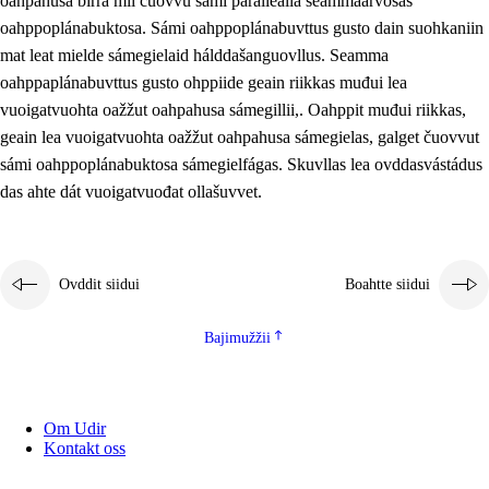
oahpahusa birra mii čuovvu sámi parallealla seammaárvosaš
oahppoplánabuktosa. Sámi oahppoplánabuvttus gusto dain suohkaniin
mat leat mielde sámegielaid hálddašanguovllus. Seamma
oahppaplánabuvttus gusto ohppiide geain riikkas muđui lea
vuoigatvuohta oažžut oahpahusa sámegillii,. Oahppit muđui riikkas,
geain lea vuoigatvuohta oažžut oahpahusa sámegielas, galget čuovvut
sámi oahppoplánabuktosa sámegielfágas. Skuvllas lea ovddasvástádus
das ahte dát vuoigatvuođat ollašuvvet.
Ovddit siidui
Boahtte siidui
Bajimužžii
Om Udir
Kontakt oss