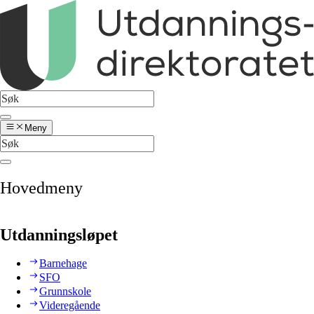
Meny
Hovedmeny
Utdanningsløpet
Barnehage
SFO
Grunnskole
Videregående