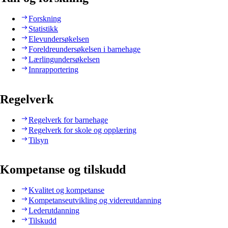
Forskning
Statistikk
Elevundersøkelsen
Foreldreundersøkelsen i barnehage
Lærlingundersøkelsen
Innrapportering
Regelverk
Regelverk for barnehage
Regelverk for skole og opplæring
Tilsyn
Kompetanse og tilskudd
Kvalitet og kompetanse
Kompetanseutvikling og videreutdanning
Lederutdanning
Tilskudd