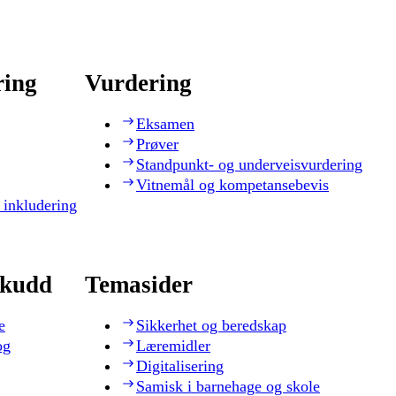
ring
Vurdering
Eksamen
Prøver
Standpunkt- og underveisvurdering
Vitnemål og kompetansebevis
 inkludering
skudd
Temasider
e
Sikkerhet og beredskap
og
Læremidler
Digitalisering
Samisk i barnehage og skole