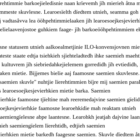
erehtimmie barkoejieledisnie naan krïevemh jïh mierieh åtna 
timmeste skuvlesne. Learoesïelth dïedtem utnieh, seamma goh 
j vadtasåvva lea ööhpehtimmielaaken jïh learoesoejkesjevierh
elielaavenjostoe guhkiem faage- jïh barkoeööhpehtimmiem e
ne statusem utnieh aalkoealmetjinie ILO-konvensjovnen miet
este staate edtja tsiehkieh sjïehteladtedh ihke saemieh maeht
 kultuvrem jïh siebriedahkejielemem gorredidh jïh evtiedidh, 
ken mietie. Bijjemes bielie aaj faamosne saemien skuvlesne.
saemien skuvle" nuhtjie lïerehtimmien bïjre mij saemien paral
learoesoejkesjevierhkien mietie barka. Saemien
vierhkie faamosne tjïeltine mah reeremedajvine saemien gïelid
ejkesjevierhkie faamosne learoehkidie mah reaktam utnieh
aemiengïelesne abpe laantesne. Learohkh jeatjah dajvine laan
nieh saemiengïelem lïerehtidh, edtjieh saemien
vierhkien mietie barkedh faagesne saemien. Skuvle dïedtem åt