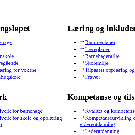
ngsløpet
Læring og inklude
ehage
Rammeplaner
Læreplaner
nskole
Barnehagemiljø
regående
Skolemiljø
æring for voksne
Tilpasset opplæring og
ehøgskole
Fravær
rk
Kompetanse og til
lverk for barnehage
Kvalitet og kompetans
lverk for skole og opplæring
Kompetanseutvikling 
videreutdanning
n
Lederutdanning