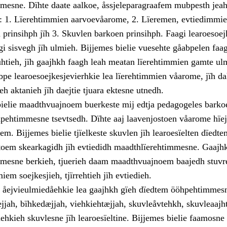
mesne. Dïhte daate aalkoe, åssjeleparagraafem mubpesth jeaht
: 1. Lïerehtimmien aarvoevåarome, 2. Lïeremen, evtiedimmie
prinsihph jïh 3. Skuvlen barkoen prinsihph. Faagi learoesoej
gi sisvegh jïh ulmieh. Bijjemes bielie vuesehte gåabpelen faag
uhtieh, jïh gaajhkh faagh leah meatan lïerehtimmien gamte u
bpe learoesoejkesjevierhkie lea lïerehtimmien våarome, jïh d
h aktanieh jïh daejtie tjuara ektesne utnedh.
bielie maadthvuajnoem buerkeste mij edtja pedagogeles bark
ehtimmesne tsevtsedh. Dïhte aaj laavenjostoen våarome hïe
em. Bijjemes bielie tjïelkeste skuvlen jïh learoesïelten dïedte
oem skearkagidh jïh evtiedidh maadthlïerehtimmesne. Gaajh
mesne berkieh, tjuerieh daam maadthvuajnoem baajedh stuvr
iem soejkesjieh, tjïrrehtieh jïh evtiedieh.
n åejvieulmiedåehkie lea gaajhkh gïeh dïedtem ööhpehtimmes
jjah, bïhkedæjjah, viehkiehtæjjah, skuvleåvtehkh, skuvleaajh
ehkieh skuvlesne jïh learoesïeltine. Bijjemes bielie faamosne