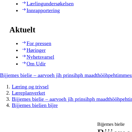
Lærlingundersøkelsen
Innrapportering
Aktuelt
For pressen
Høringer
Nyhetsvarsel
Om Udir
Bijjemes bielie – aarvoeh jïh prinsihph maadthööhpehtimmes
Læring og trivsel
Læreplanverket
Bijjemes bielie – aarvoeh jïh prinsihph maadthööhpeh
Bijjemes bielien bïjre
Bijjemes bielie