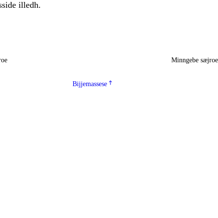
sside illedh.
roe
Minngebe sæjro
Bijjemassese