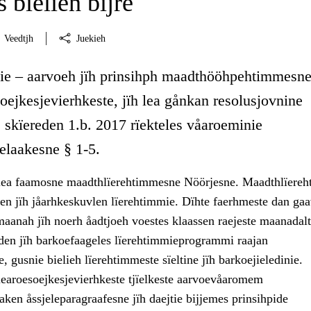
 bielien bïjre
Veedtjh
Juekieh
lie – aarvoeh jïh prinsihph maadthööhpehtimmesne
soejkesjevierhkeste, jïh lea gånkan resolusjovnine
 skïereden 1.b. 2017 rïekteles våaroeminie
laakesne § 1-5.
 lea faamosne maadthlïerehtimmesne Nöörjesne. Maadthlïere
en jïh jåarhkeskuvlen lïerehtimmie. Dïhte faerhmeste dan ga
aanah jïh noerh åadtjoeh voestes klaassen raejeste maanadalt
reden jïh barkoefaageles lïerehtimmieprogrammi raajan
, gusnie bielieh lïerehtimmeste sïeltine jïh barkoejieledinie.
 learoesoejkesjevierhkeste tjïelkeste aarvoevåaromem
ken åssjeleparagraafesne jïh daejtie bijjemes prinsihpide