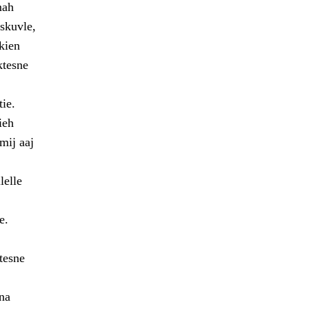
mah
skuvle,
kien
ktesne
ie.
ieh
mij aaj
lelle
e.
tesne
na