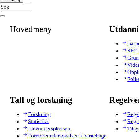
Hovedmeny
Utdanni
Barn
SFO
Grun
Vide
Oppl
Folk
Tall og forskning
Regelve
Forskning
Rege
Statistikk
Rege
Elevundersøkelsen
Tilsy
Foreldreundersøkelsen i barnehage