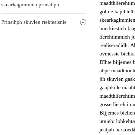
maadthlïerehtim
skearkagimmien prinsihph
golme kapihtelh
skearkagimmien 
Prinsihph skuvlen rïektesisnie
buerkiestieh faa
lïerehtimmieh j
realiseradidh. A
ovmessie biehkie
Dïhte bijjemes 
abpe maadthööhp
jïh skuvlen gask
gaajhkide maaht
maadthlïerehtim
gosse lïerehtimm
Bijjemes bielie
utnieh: lohkehtæ
jeatjah barkoedå