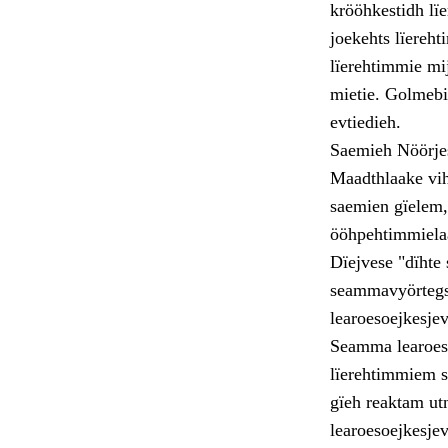
krööhkestidh lï
joekehts lïereh
lïerehtimmie mi
mietie. Golmebi
evtiedieh.
Saemieh Nöörjes
Maadthlaake viht
saemien gïelem,
ööhpehtimmielaa
Dïejvese "dïhte 
seammavyörtegs 
learoesoejkesje
Seamma learoeso
lïerehtimmiem s
gïeh reaktam ut
learoesoejkesje