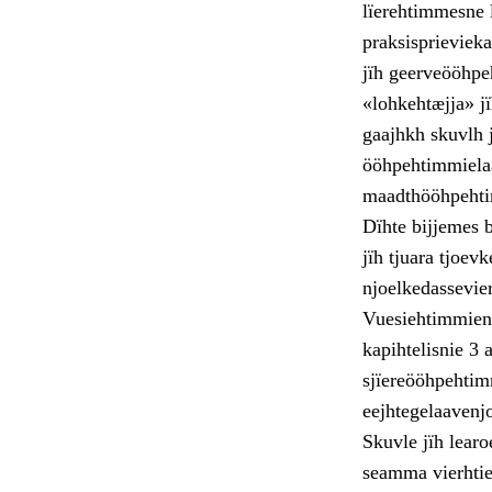
lïerehtimmesne l
praksisprieviek
jïh geerveööhpe
«lohkehtæjja» j
gaajhkh skuvlh 
ööhpehtimmielaa
maadthööhpehtim
Dïhte bijjemes b
jïh tjuara tjoev
njoelkedassevie
Vuesiehtimmien 
kapihtelisnie 3
sjïereööhpehtim
eejhtegelaavenjo
Skuvle jïh learo
seamma vierhtie