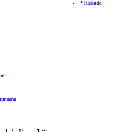
Tilskudd
ne
timmesne