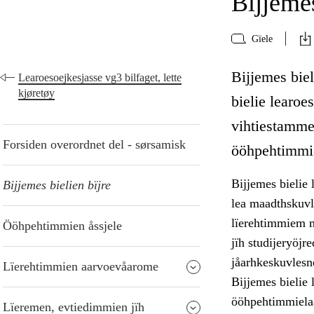
Bijjemes
Gïele
Bijjemes bie
Learoesoejkesjasse vg3 bilfaget, lette
kjøretøy
bielie learoe
vihtiestamme
Forsiden overordnet del - sørsamisk
ööhpehtimmie
Bijjemes bielie
Bijjemes bielien bïjre
lea maadthskuvl
lïerehtimmiem m
Ööhpehtimmien åssjele
jïh studijeryöj
jåarhkeskuvlesne
Lïerehtimmien aarvoevåarome
Bijjemes bielie
ööhpehtimmielaa
Lïeremen, evtiedimmien jïh