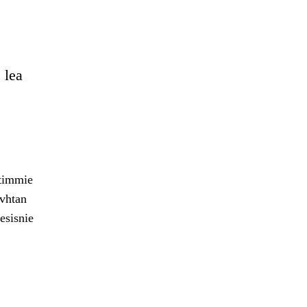
 lea
htimmie
avhtan
esisnie