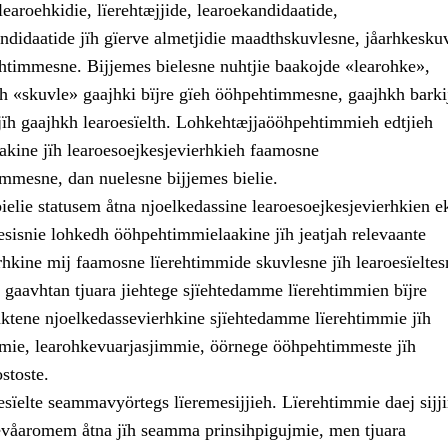
earoehkidie, lïerehtæjjide, learoekandidaatide,
andidaatide jïh gïerve almetjidie maadthskuvlesne, jåarhkesku
htimmesne. Bijjemes bielesne nuhtjie baakojde «learohke»,
ïh «skuvle» gaajhki bïjre gïeh ööhpehtimmesne, gaajhkh barki
jïh gaajhkh learoesïelth. Lohkehtæjjaööhpehtimmieh edtjieh
kine jïh learoesoejkesjevierhkieh faamosne
mesne, dan nuelesne bijjemes bielie.
ielie statusem åtna njoelkedassine learoesoejkesjevierhkien e
kesisnie lohkedh ööhpehtimmielaakine jïh jeatjah relevaante
rhkine mij faamosne lïerehtimmide skuvlesne jïh learoesïeltes
gaavhtan tjuara jiehtege sjïehtedamme lïerehtimmien bïjre
 aktene njoelkedassevierhkine sjïehtedamme lïerehtimmie jïh
mie, learohkevuarjasjimmie, öörnege ööhpehtimmeste jïh
stoste.
esïelte seammavyörtegs lïeremesijjieh. Lïerehtimmie daej sijj
våaromem åtna jïh seamma prinsihpigujmie, men tjuara