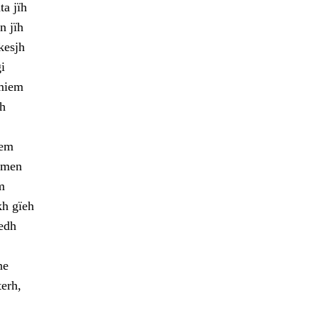
a jïh
n jïh
kesjh
i
lmiem
ah
oem
jmen
m
kh gïeh
edh
ne
terh,