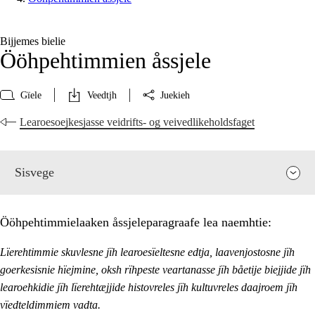
Bijjemes bielie
Ööhpehtimmien åssjele
Gïele
Veedtjh
Juekieh
Learoesoejkesjasse veidrifts- og veivedlikeholdsfaget
Sisvege
Ööhpehtimmielaaken åssjeleparagraafe lea naemhtie:
Lïerehtimmie skuvlesne jïh learoesïeltesne edtja, laavenjostosne jïh
goerkesisnie hïejmine, oksh rïhpeste veartanasse jïh båetije biejjide jïh
learoehkidie jïh lïerehtæjjide histovreles jïh kultuvreles daajroem jïh
vïedteldimmiem vadta.