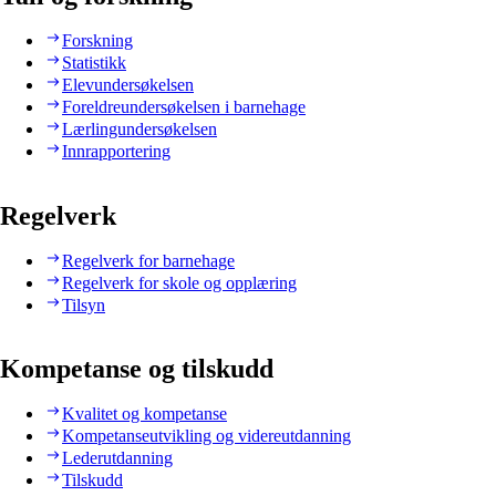
Forskning
Statistikk
Elevundersøkelsen
Foreldreundersøkelsen i barnehage
Lærlingundersøkelsen
Innrapportering
Regelverk
Regelverk for barnehage
Regelverk for skole og opplæring
Tilsyn
Kompetanse og tilskudd
Kvalitet og kompetanse
Kompetanseutvikling og videreutdanning
Lederutdanning
Tilskudd