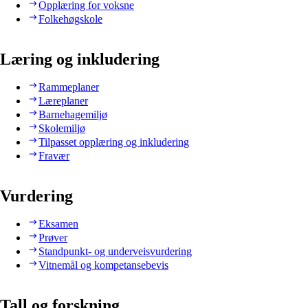
Opplæring for voksne
Folkehøgskole
Læring og inkludering
Rammeplaner
Læreplaner
Barnehagemiljø
Skolemiljø
Tilpasset opplæring og inkludering
Fravær
Vurdering
Eksamen
Prøver
Standpunkt- og underveisvurdering
Vitnemål og kompetansebevis
Tall og forskning