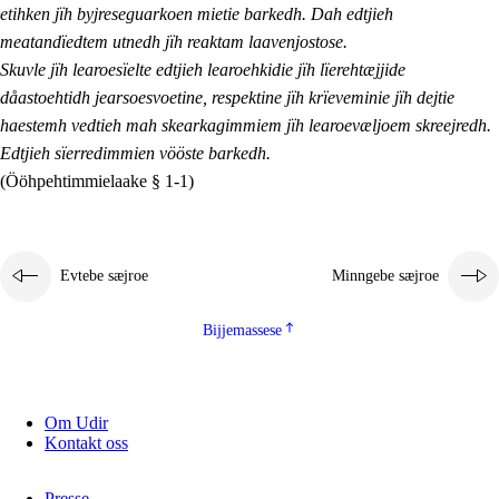
etihken jïh byjreseguarkoen mietie barkedh. Dah edtjieh
meatandïedtem utnedh jïh reaktam laavenjostose.
Skuvle jïh learoesïelte edtjieh learoehkidie jïh lïerehtæjjide
dåastoehtidh jearsoesvoetine, respektine jïh krïeveminie jïh dejtie
haestemh vedtieh mah skearkagimmiem jïh learoevæljoem skreejredh.
Edtjieh sïerredimmien vööste barkedh.
(Ööhpehtimmielaake § 1-1)
Evtebe sæjroe
Minngebe sæjroe
Bijjemassese
Om Udir
Kontakt oss
Presse