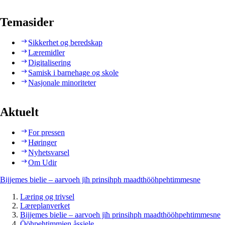
Temasider
Sikkerhet og beredskap
Læremidler
Digitalisering
Samisk i barnehage og skole
Nasjonale minoriteter
Aktuelt
For pressen
Høringer
Nyhetsvarsel
Om Udir
Bijjemes bielie – aarvoeh jïh prinsihph maadthööhpehtimmesne
Læring og trivsel
Læreplanverket
Bijjemes bielie – aarvoeh jïh prinsihph maadthööhpehtimmesne
Ööhpehtimmien åssjele