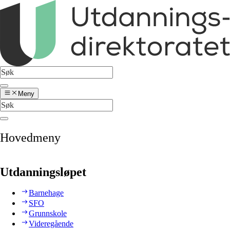
Meny
Hovedmeny
Utdanningsløpet
Barnehage
SFO
Grunnskole
Videregående