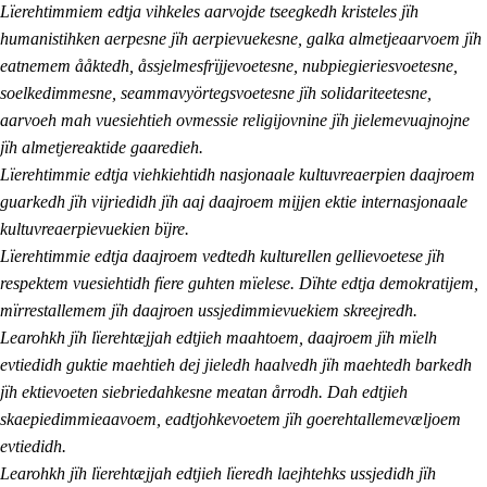
Lïerehtimmiem edtja vihkeles aarvojde tseegkedh kristeles jïh
humanistihken aerpesne jïh aerpievuekesne, galka almetjeaarvoem jïh
eatnemem ååktedh, åssjelmesfrïjjevoetesne, nubpiegieriesvoetesne,
soelkedimmesne, seammavyörtegsvoetesne jïh solidariteetesne,
aarvoeh mah vuesiehtieh ovmessie religijovnine jïh jielemevuajnojne
jïh almetjereaktide gaaredieh.
Lïerehtimmie edtja viehkiehtidh nasjonaale kultuvreaerpien daajroem
guarkedh jïh vijriedidh jïh aaj daajroem mijjen ektie internasjonaale
kultuvreaerpievuekien bïjre.
Lïerehtimmie edtja daajroem vedtedh kulturellen gellievoetese jïh
respektem vuesiehtidh fïere guhten mïelese. Dïhte edtja demokratijem,
mïrrestallemem jïh daajroen ussjedimmievuekiem skreejredh.
Learohkh jïh lïerehtæjjah edtjieh maahtoem, daajroem jïh mïelh
evtiedidh guktie maehtieh dej jieledh haalvedh jïh maehtedh barkedh
jïh ektievoeten siebriedahkesne meatan årrodh. Dah edtjieh
skaepiedimmieaavoem, eadtjohkevoetem jïh goerehtallemevæljoem
evtiedidh.
Learohkh jïh lïerehtæjjah edtjieh lïeredh laejhtehks ussjedidh jïh