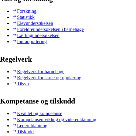
Forskning
Statistikk
Elevundersøkelsen
Foreldreundersøkelsen i barnehage
Lærlingundersøkelsen
Innrapportering
Regelverk
Regelverk for barnehage
Regelverk for skole og opplæring
Tilsyn
Kompetanse og tilskudd
Kvalitet og kompetanse
Kompetanseutvikling og videreutdanning
Lederutdanning
Tilskudd