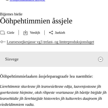
Bijjemes bielie
Ööhpehtimmien åssjele
Gïele
Veedtjh
Juekieh
Learoesoejkesjasse vg3 trelast- og limtreproduksjonsfaget
Sisvege
Ööhpehtimmielaaken åssjeleparagraafe lea naemhtie:
Lïerehtimmie skuvlesne jïh learoesïeltesne edtja, laavenjostosne jïh
goerkesisnie hïejmine, oksh rïhpeste veartanasse jïh båetije biejjide jïh
learoehkidie jïh lïerehtæjjide histovreles jïh kultuvreles daajroem jïh
vïedteldimmiem vadta.