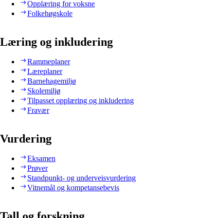
Opplæring for voksne
Folkehøgskole
Læring og inkludering
Rammeplaner
Læreplaner
Barnehagemiljø
Skolemiljø
Tilpasset opplæring og inkludering
Fravær
Vurdering
Eksamen
Prøver
Standpunkt- og underveisvurdering
Vitnemål og kompetansebevis
Tall og forskning