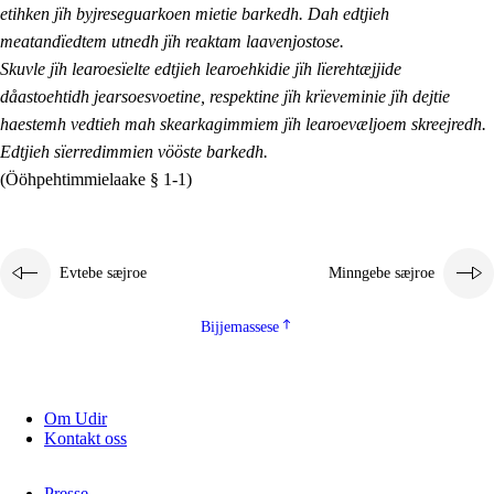
etihken jïh byjreseguarkoen mietie barkedh. Dah edtjieh
meatandïedtem utnedh jïh reaktam laavenjostose.
Skuvle jïh learoesïelte edtjieh learoehkidie jïh lïerehtæjjide
dåastoehtidh jearsoesvoetine, respektine jïh krïeveminie jïh dejtie
haestemh vedtieh mah skearkagimmiem jïh learoevæljoem skreejredh.
Edtjieh sïerredimmien vööste barkedh.
(Ööhpehtimmielaake § 1-1)
Evtebe sæjroe
Minngebe sæjroe
Bijjemassese
Om Udir
Kontakt oss
Presse