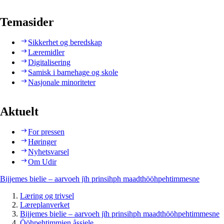
Temasider
Sikkerhet og beredskap
Læremidler
Digitalisering
Samisk i barnehage og skole
Nasjonale minoriteter
Aktuelt
For pressen
Høringer
Nyhetsvarsel
Om Udir
Bijjemes bielie – aarvoeh jïh prinsihph maadthööhpehtimmesne
Læring og trivsel
Læreplanverket
Bijjemes bielie – aarvoeh jïh prinsihph maadthööhpehtimmesne
Ööhpehtimmien åssjele