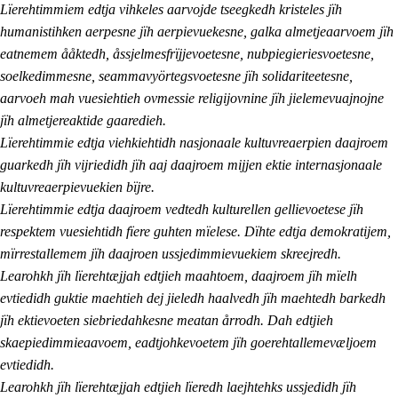
Lïerehtimmiem edtja vihkeles aarvojde tseegkedh kristeles jïh
humanistihken aerpesne jïh aerpievuekesne, galka almetjeaarvoem jïh
eatnemem ååktedh, åssjelmesfrïjjevoetesne, nubpiegieriesvoetesne,
soelkedimmesne, seammavyörtegsvoetesne jïh solidariteetesne,
aarvoeh mah vuesiehtieh ovmessie religijovnine jïh jielemevuajnojne
jïh almetjereaktide gaaredieh.
Lïerehtimmie edtja viehkiehtidh nasjonaale kultuvreaerpien daajroem
guarkedh jïh vijriedidh jïh aaj daajroem mijjen ektie internasjonaale
kultuvreaerpievuekien bïjre.
Lïerehtimmie edtja daajroem vedtedh kulturellen gellievoetese jïh
respektem vuesiehtidh fïere guhten mïelese. Dïhte edtja demokratijem,
mïrrestallemem jïh daajroen ussjedimmievuekiem skreejredh.
Learohkh jïh lïerehtæjjah edtjieh maahtoem, daajroem jïh mïelh
evtiedidh guktie maehtieh dej jieledh haalvedh jïh maehtedh barkedh
jïh ektievoeten siebriedahkesne meatan årrodh. Dah edtjieh
skaepiedimmieaavoem, eadtjohkevoetem jïh goerehtallemevæljoem
evtiedidh.
Learohkh jïh lïerehtæjjah edtjieh lïeredh laejhtehks ussjedidh jïh