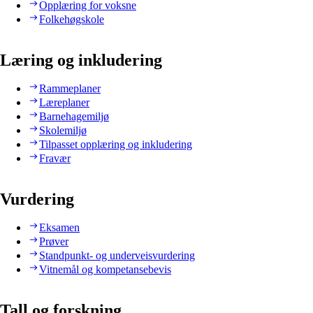
Opplæring for voksne
Folkehøgskole
Læring og inkludering
Rammeplaner
Læreplaner
Barnehagemiljø
Skolemiljø
Tilpasset opplæring og inkludering
Fravær
Vurdering
Eksamen
Prøver
Standpunkt- og underveisvurdering
Vitnemål og kompetansebevis
Tall og forskning