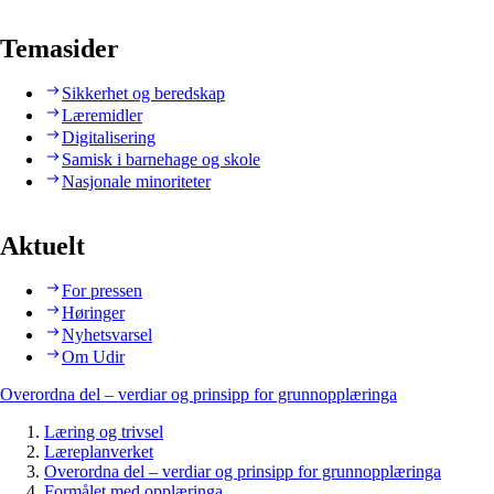
Temasider
Sikkerhet og beredskap
Læremidler
Digitalisering
Samisk i barnehage og skole
Nasjonale minoriteter
Aktuelt
For pressen
Høringer
Nyhetsvarsel
Om Udir
Overordna del – verdiar og prinsipp for grunnopplæringa
Læring og trivsel
Læreplanverket
Overordna del – verdiar og prinsipp for grunnopplæringa
Formålet med opplæringa