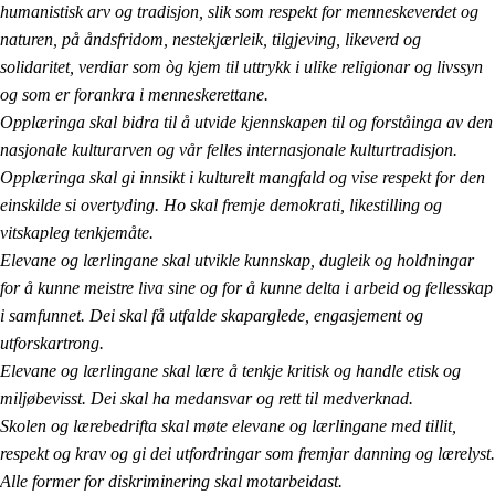
humanistisk arv og tradisjon, slik som respekt for menneskeverdet og
naturen, på åndsfridom, nestekjærleik, tilgjeving, likeverd og
solidaritet, verdiar som òg kjem til uttrykk i ulike religionar og livssyn
og som er forankra i menneskerettane.
Opplæringa skal bidra til å utvide kjennskapen til og forståinga av den
nasjonale kulturarven og vår felles internasjonale kulturtradisjon.
Opplæringa skal gi innsikt i kulturelt mangfald og vise respekt for den
einskilde si overtyding. Ho skal fremje demokrati, likestilling og
vitskapleg tenkjemåte.
Elevane og lærlingane skal utvikle kunnskap, dugleik og holdningar
for å kunne meistre liva sine og for å kunne delta i arbeid og fellesskap
i samfunnet. Dei skal få utfalde skaparglede, engasjement og
utforskartrong.
Elevane og lærlingane skal lære å tenkje kritisk og handle etisk og
miljøbevisst. Dei skal ha medansvar og rett til medverknad.
Skolen og lærebedrifta skal møte elevane og lærlingane med tillit,
respekt og krav og gi dei utfordringar som fremjar danning og lærelyst.
Alle former for diskriminering skal motarbeidast.