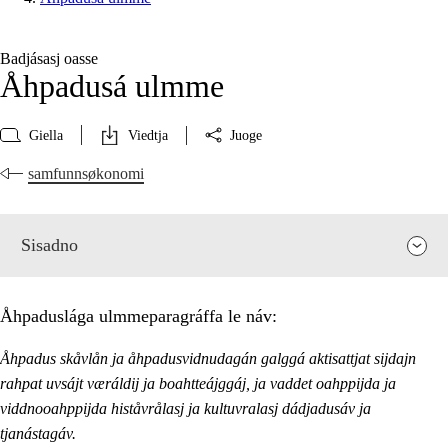
Badjásasj oasse
Åhpadusá ulmme
Giella
Viedtja
Juoge
samfunnsøkonomi
Sisadno
Åhpaduslága ulmmeparagráffa le náv:
Åhpadus skåvlån ja åhpadusvidnudagán galggá aktisattjat sijdajn
rahpat uvsájt væráldij ja boahtteájggáj, ja vaddet oahppijda ja
viddnooahppijda histåvrålasj ja kultuvralasj dádjadusáv ja
tjanástagáv.