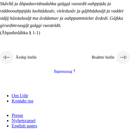
Skåvllå ja åhpadusvidnudahka galggá vuosedit oahppijda ja
viddnooahppijda luohtádusáv, vieledusáv ja gájbbádusájt ja vaddet
sidjij hásstalusájt ma ávddamav ja oahppammielav åvdedi. Gájkka
givsedimvuogijt galggi vuosteldit.
(Åhpadusláhka § 1-1)
Åvdep bielle
Boahtte bielle
Bajemussaj
Om Udir
Kontakt oss
Presse
Nyhetsvarsel
English pages