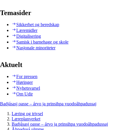
Temasider
Sikkerhet og beredskap
Læremidler
Digitalisering
Samisk i barnehage og skole
Nasjonale minoriteter
Aktuelt
For pressen
Høringer
Nyhetsvarsel
Om Udir
Badjásasj oasse – árvo ja prinsihpa vuodoåhpadussaj
Læring og trivsel
Læreplanverket
Badjásasj oasse – árvo ja prinsihpa vuodoåhpadussaj
Åhpadusá ulmme