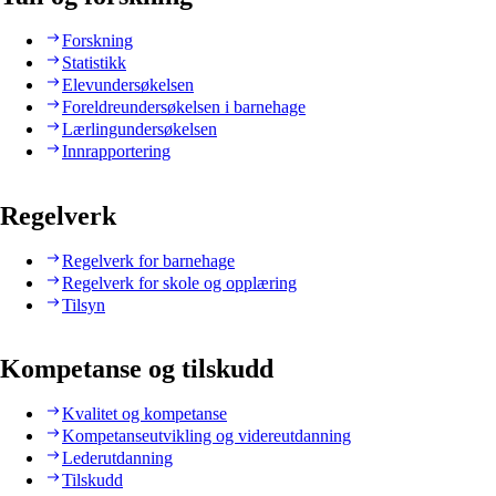
Forskning
Statistikk
Elevundersøkelsen
Foreldreundersøkelsen i barnehage
Lærlingundersøkelsen
Innrapportering
Regelverk
Regelverk for barnehage
Regelverk for skole og opplæring
Tilsyn
Kompetanse og tilskudd
Kvalitet og kompetanse
Kompetanseutvikling og videreutdanning
Lederutdanning
Tilskudd