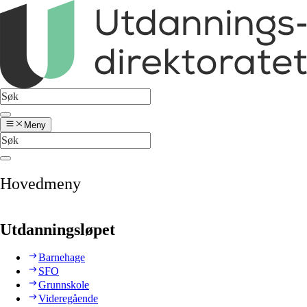
Meny
Hovedmeny
Utdanningsløpet
Barnehage
SFO
Grunnskole
Videregående