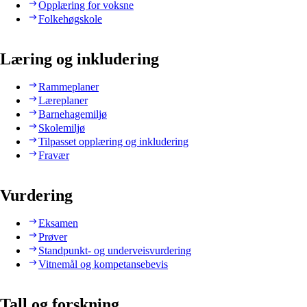
Opplæring for voksne
Folkehøgskole
Læring og inkludering
Rammeplaner
Læreplaner
Barnehagemiljø
Skolemiljø
Tilpasset opplæring og inkludering
Fravær
Vurdering
Eksamen
Prøver
Standpunkt- og underveisvurdering
Vitnemål og kompetansebevis
Tall og forskning