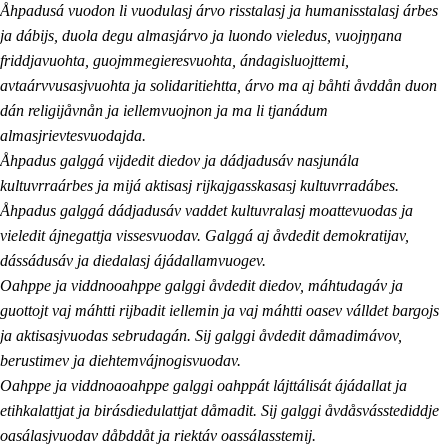
Åhpadusá vuodon li vuodulasj árvo risstalasj ja humanisstalasj árbes
ja dábijs, duola degu almasjárvo ja luondo vieledus, vuojŋŋana
friddjavuohta, guojmmegieresvuohta, ándagisluojttemi,
avtaárvvusasjvuohta ja solidaritiehtta, árvo ma aj båhti åvddån duon
dán religijåvnån ja iellemvuojnon ja ma li tjanádum
almasjrievtesvuodajda.
Åhpadus galggá vijdedit diedov ja dádjadusáv nasjunála
kultuvrraárbes ja mijá aktisasj rijkajgasskasasj kultuvrradábes.
Åhpadus galggá dádjadusáv vaddet kultuvralasj moattevuodas ja
vieledit ájnegattja vissesvuodav. Galggá aj åvdedit demokratijav,
dássádusáv ja diedalasj ájádallamvuogev.
Oahppe ja viddnooahppe galggi åvdedit diedov, máhtudagáv ja
guottojt vaj máhtti rijbadit iellemin ja vaj máhtti oasev válldet bargojs
ja aktisasjvuodas sebrudagán. Sij galggi åvdedit dåmadimávov,
berustimev ja diehtemvájnogisvuodav.
Oahppe ja viddnoaoahppe galggi oahppát lájttálisát ájádallat ja
etihkalattjat ja birásdiedulattjat dåmadit. Sij galggi åvdåsvásstediddje
oasálasjvuodav dåbddåt ja riektáv oassálasstemij.