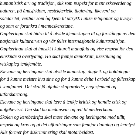
humanistisk arv og tradisjon, slik som respekt for menneskeverdet og
naturen, på åndsfridom, nestekjærleik, tilgjeving, likeverd og
solidaritet, verdiar som òg kjem til uttrykk i ulike religionar og livssyn
og som er forankra i menneskerettane.
Opplæringa skal bidra til å utvide kjennskapen til og forståinga av den
nasjonale kulturarven og vår felles internasjonale kulturtradisjon.
Opplæringa skal gi innsikt i kulturelt mangfald og vise respekt for den
einskilde si overtyding. Ho skal fremje demokrati, likestilling og
vitskapleg tenkjemåte.
Elevane og lærlingane skal utvikle kunnskap, dugleik og holdningar
for å kunne meistre liva sine og for å kunne delta i arbeid og fellesskap
i samfunnet. Dei skal få utfalde skaparglede, engasjement og
utforskartrong.
Elevane og lærlingane skal lære å tenkje kritisk og handle etisk og
miljøbevisst. Dei skal ha medansvar og rett til medverknad.
Skolen og lærebedrifta skal møte elevane og lærlingane med tillit,
respekt og krav og gi dei utfordringar som fremjar danning og lærelyst.
Alle former for diskriminering skal motarbeidast.