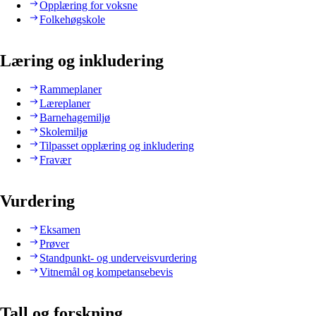
Opplæring for voksne
Folkehøgskole
Læring og inkludering
Rammeplaner
Læreplaner
Barnehagemiljø
Skolemiljø
Tilpasset opplæring og inkludering
Fravær
Vurdering
Eksamen
Prøver
Standpunkt- og underveisvurdering
Vitnemål og kompetansebevis
Tall og forskning