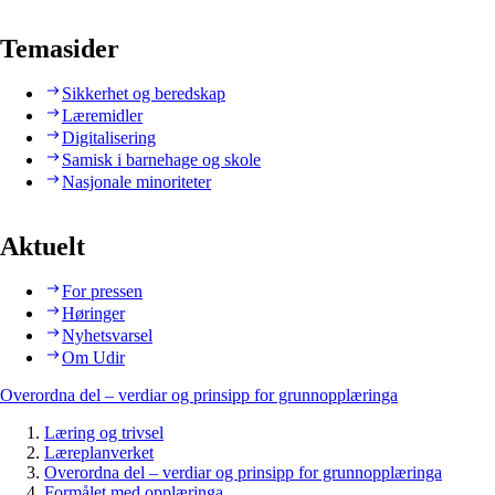
Temasider
Sikkerhet og beredskap
Læremidler
Digitalisering
Samisk i barnehage og skole
Nasjonale minoriteter
Aktuelt
For pressen
Høringer
Nyhetsvarsel
Om Udir
Overordna del – verdiar og prinsipp for grunnopplæringa
Læring og trivsel
Læreplanverket
Overordna del – verdiar og prinsipp for grunnopplæringa
Formålet med opplæringa