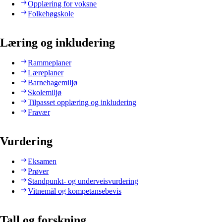
Opplæring for voksne
Folkehøgskole
Læring og inkludering
Rammeplaner
Læreplaner
Barnehagemiljø
Skolemiljø
Tilpasset opplæring og inkludering
Fravær
Vurdering
Eksamen
Prøver
Standpunkt- og underveisvurdering
Vitnemål og kompetansebevis
Tall og forskning