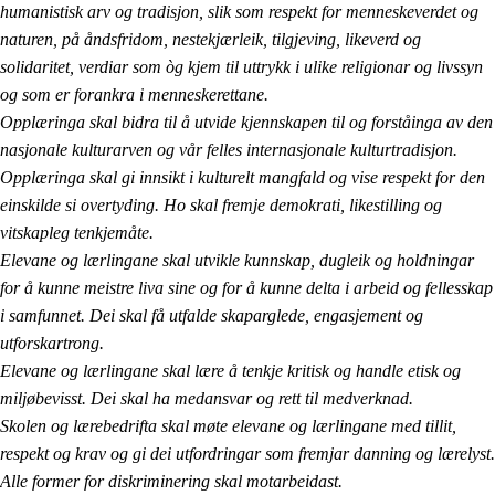
humanistisk arv og tradisjon, slik som respekt for menneskeverdet og
naturen, på åndsfridom, nestekjærleik, tilgjeving, likeverd og
solidaritet, verdiar som òg kjem til uttrykk i ulike religionar og livssyn
og som er forankra i menneskerettane.
Opplæringa skal bidra til å utvide kjennskapen til og forståinga av den
nasjonale kulturarven og vår felles internasjonale kulturtradisjon.
Opplæringa skal gi innsikt i kulturelt mangfald og vise respekt for den
einskilde si overtyding. Ho skal fremje demokrati, likestilling og
vitskapleg tenkjemåte.
Elevane og lærlingane skal utvikle kunnskap, dugleik og holdningar
for å kunne meistre liva sine og for å kunne delta i arbeid og fellesskap
i samfunnet. Dei skal få utfalde skaparglede, engasjement og
utforskartrong.
Elevane og lærlingane skal lære å tenkje kritisk og handle etisk og
miljøbevisst. Dei skal ha medansvar og rett til medverknad.
Skolen og lærebedrifta skal møte elevane og lærlingane med tillit,
respekt og krav og gi dei utfordringar som fremjar danning og lærelyst.
Alle former for diskriminering skal motarbeidast.