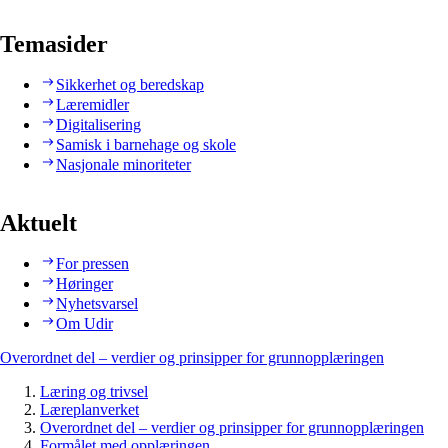
Temasider
Sikkerhet og beredskap
Læremidler
Digitalisering
Samisk i barnehage og skole
Nasjonale minoriteter
Aktuelt
For pressen
Høringer
Nyhetsvarsel
Om Udir
Overordnet del – verdier og prinsipper for grunnopplæringen
Læring og trivsel
Læreplanverket
Overordnet del – verdier og prinsipper for grunnopplæringen
Formålet med opplæringen