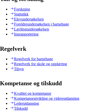
Forskning
Statistikk
Elevundersøkelsen
Foreldreundersøkelsen i barnehage
Lærlingundersøkelsen
Innrapportering
Regelverk
Regelverk for barnehage
Regelverk for skole og opplæring
Tilsyn
Kompetanse og tilskudd
Kvalitet og kompetanse
Kompetanseutvikling og videreutdanning
Lederutdanning
Tilskudd