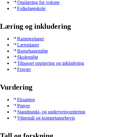
Opplæring for voksne
Folkehøgskole
Læring og inkludering
Rammeplaner
Læreplaner
Barnehagemiljø
Skolemiljø
Tilpasset opplæring og inkludering
Fravær
Vurdering
Eksamen
Prøver
Standpunkt- og underveisvurdering
Vitnemål og kompetansebevis
Tall og forskning