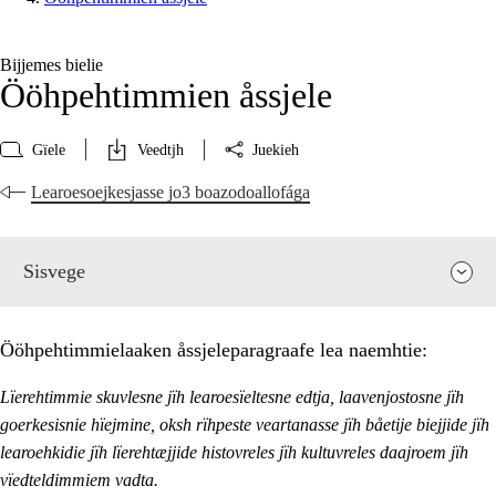
Bijjemes bielie
Ööhpehtimmien åssjele
Gïele
Veedtjh
Juekieh
Learoesoejkesjasse jo3 boazodoallofága
Sisvege
Ööhpehtimmielaaken åssjeleparagraafe lea naemhtie:
Lïerehtimmie skuvlesne jïh learoesïeltesne edtja, laavenjostosne jïh
goerkesisnie hïejmine, oksh rïhpeste veartanasse jïh båetije biejjide jïh
learoehkidie jïh lïerehtæjjide histovreles jïh kultuvreles daajroem jïh
vïedteldimmiem vadta.