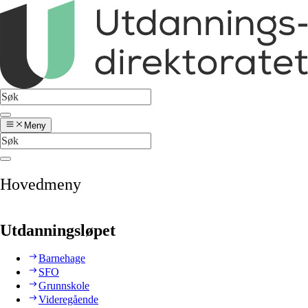
Meny
Hovedmeny
Utdanningsløpet
Barnehage
SFO
Grunnskole
Videregående