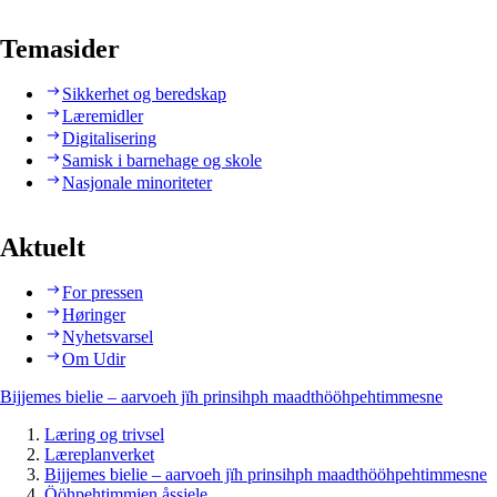
Temasider
Sikkerhet og beredskap
Læremidler
Digitalisering
Samisk i barnehage og skole
Nasjonale minoriteter
Aktuelt
For pressen
Høringer
Nyhetsvarsel
Om Udir
Bijjemes bielie – aarvoeh jïh prinsihph maadthööhpehtimmesne
Læring og trivsel
Læreplanverket
Bijjemes bielie – aarvoeh jïh prinsihph maadthööhpehtimmesne
Ööhpehtimmien åssjele