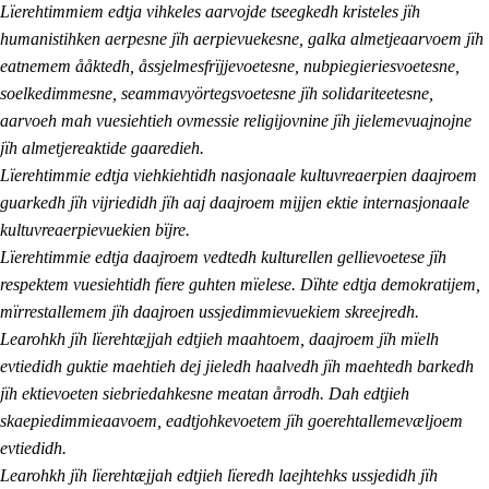
Lïerehtimmiem edtja vihkeles aarvojde tseegkedh kristeles jïh
humanistihken aerpesne jïh aerpievuekesne, galka almetjeaarvoem jïh
eatnemem ååktedh, åssjelmesfrïjjevoetesne, nubpiegieriesvoetesne,
soelkedimmesne, seammavyörtegsvoetesne jïh solidariteetesne,
aarvoeh mah vuesiehtieh ovmessie religijovnine jïh jielemevuajnojne
jïh almetjereaktide gaaredieh.
Lïerehtimmie edtja viehkiehtidh nasjonaale kultuvreaerpien daajroem
guarkedh jïh vijriedidh jïh aaj daajroem mijjen ektie internasjonaale
kultuvreaerpievuekien bïjre.
Lïerehtimmie edtja daajroem vedtedh kulturellen gellievoetese jïh
respektem vuesiehtidh fïere guhten mïelese. Dïhte edtja demokratijem,
mïrrestallemem jïh daajroen ussjedimmievuekiem skreejredh.
Learohkh jïh lïerehtæjjah edtjieh maahtoem, daajroem jïh mïelh
evtiedidh guktie maehtieh dej jieledh haalvedh jïh maehtedh barkedh
jïh ektievoeten siebriedahkesne meatan årrodh. Dah edtjieh
skaepiedimmieaavoem, eadtjohkevoetem jïh goerehtallemevæljoem
evtiedidh.
Learohkh jïh lïerehtæjjah edtjieh lïeredh laejhtehks ussjedidh jïh