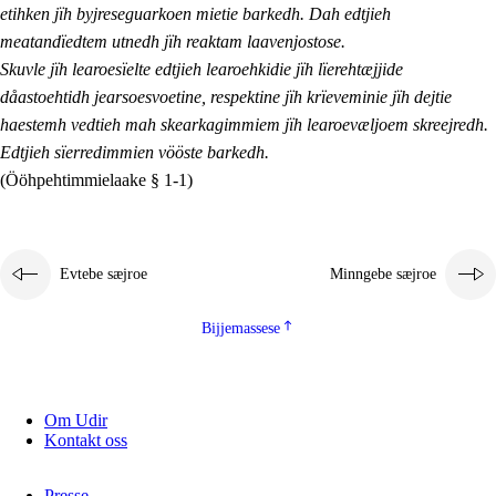
etihken jïh byjreseguarkoen mietie barkedh. Dah edtjieh
meatandïedtem utnedh jïh reaktam laavenjostose.
Skuvle jïh learoesïelte edtjieh learoehkidie jïh lïerehtæjjide
dåastoehtidh jearsoesvoetine, respektine jïh krïeveminie jïh dejtie
haestemh vedtieh mah skearkagimmiem jïh learoevæljoem skreejredh.
Edtjieh sïerredimmien vööste barkedh.
(Ööhpehtimmielaake § 1-1)
Evtebe sæjroe
Minngebe sæjroe
Bijjemassese
Om Udir
Kontakt oss
Presse