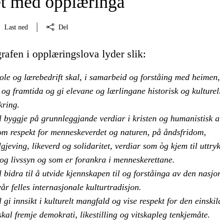
t med opplæringa
Last ned
Del
afen i opplæringslova lyder slik:
ole og lærebedrift skal, i samarbeid og forståing med heimen
og framtida og gi elevane og lærlingane historisk og kulturel
kring.
 byggje på grunnleggjande verdiar i kristen og humanistisk a
som respekt for menneskeverdet og naturen, på åndsfridom,
lgjeving, likeverd og solidaritet, verdiar som òg kjem til uttryk
 og livssyn og som er forankra i menneskerettane.
bidra til å utvide kjennskapen til og forståinga av den nasjo
år felles internasjonale kulturtradisjon.
gi innsikt i kulturelt mangfald og vise respekt for den einskil
kal fremje demokrati, likestilling og vitskapleg tenkjemåte.