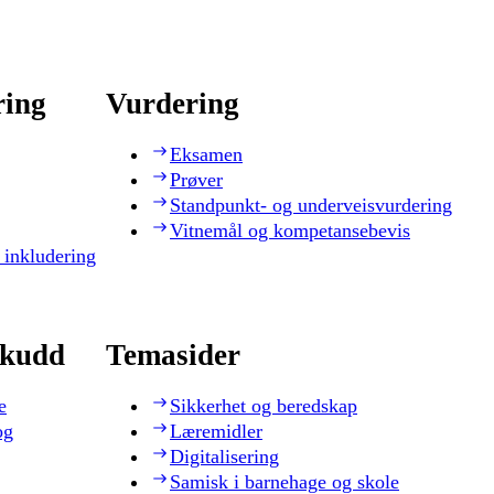
ring
Vurdering
Eksamen
Prøver
Standpunkt- og underveisvurdering
Vitnemål og kompetansebevis
 inkludering
skudd
Temasider
e
Sikkerhet og beredskap
og
Læremidler
Digitalisering
Samisk i barnehage og skole