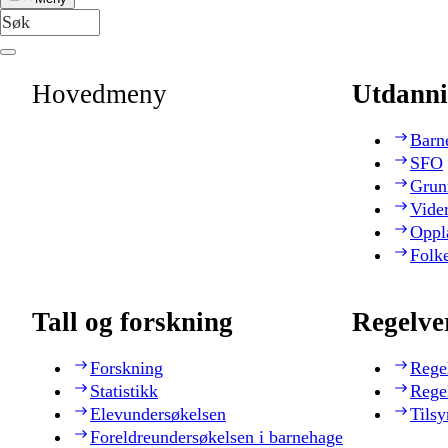
Hovedmeny
Utdanni
Barn
SFO
Grun
Vide
Oppl
Folk
Tall og forskning
Regelve
Forskning
Rege
Statistikk
Rege
Elevundersøkelsen
Tilsy
Foreldreundersøkelsen i barnehage