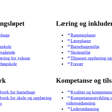
ngsløpet
Læring og inklude
ehage
Rammeplaner
Læreplaner
nskole
Barnehagemiljø
regående
Skolemiljø
æring for voksne
Tilpasset opplæring og
ehøgskole
Fravær
rk
Kompetanse og til
lverk for barnehage
Kvalitet og kompetans
lverk for skole og opplæring
Kompetanseutvikling 
videreutdanning
n
Lederutdanning