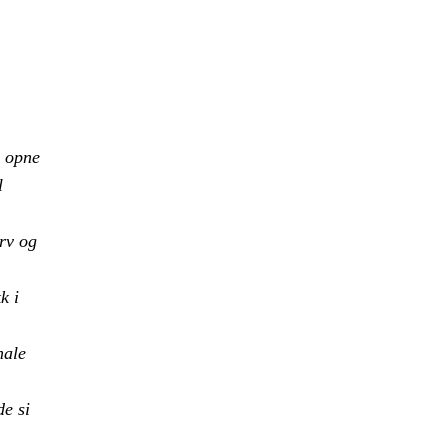
, opne
l
rv og
k i
nale
de si