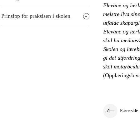
Elevane og lærl
meistre liva sin
Prinsipp for praksisen i skolen
utfalde skaparg
Elevane og lærli
skal ha medansv
Skolen og lærebe
gi dei utfordrin
skal motarbeida
(Opplæringslova
Førre side