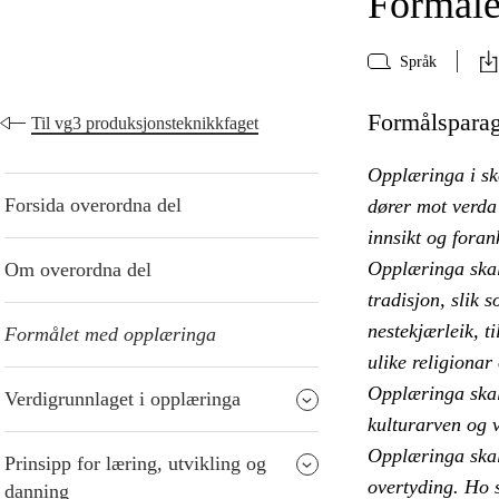
Formåle
Språk
Formålsparagr
Til vg3 produksjonsteknikkfaget
Opplæringa i sk
Forsida overordna del
dører mot verda 
innsikt og foran
Opplæringa skal
Om overordna del
tradisjon, slik 
nestekjærleik, ti
Formålet med opplæringa
ulike religionar
Opplæringa skal 
Verdigrunnlaget i opplæringa
kulturarven og v
Opplæringa skal 
Prinsipp for læring, utvikling og
overtyding. Ho s
danning