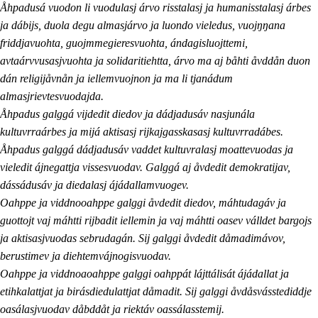
Åhpadusá vuodon li vuodulasj árvo risstalasj ja humanisstalasj árbes
ja dábijs, duola degu almasjárvo ja luondo vieledus, vuojŋŋana
friddjavuohta, guojmmegieresvuohta, ándagisluojttemi,
avtaárvvusasjvuohta ja solidaritiehtta, árvo ma aj båhti åvddån duon
dán religijåvnån ja iellemvuojnon ja ma li tjanádum
almasjrievtesvuodajda.
Åhpadus galggá vijdedit diedov ja dádjadusáv nasjunála
kultuvrraárbes ja mijá aktisasj rijkajgasskasasj kultuvrradábes.
Åhpadus galggá dádjadusáv vaddet kultuvralasj moattevuodas ja
vieledit ájnegattja vissesvuodav. Galggá aj åvdedit demokratijav,
dássádusáv ja diedalasj ájádallamvuogev.
Oahppe ja viddnooahppe galggi åvdedit diedov, máhtudagáv ja
guottojt vaj máhtti rijbadit iellemin ja vaj máhtti oasev válldet bargojs
ja aktisasjvuodas sebrudagán. Sij galggi åvdedit dåmadimávov,
berustimev ja diehtemvájnogisvuodav.
Oahppe ja viddnoaoahppe galggi oahppát lájttálisát ájádallat ja
etihkalattjat ja birásdiedulattjat dåmadit. Sij galggi åvdåsvásstediddje
oasálasjvuodav dåbddåt ja riektáv oassálasstemij.