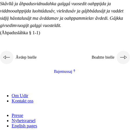
Skåvllå ja åhpadusvidnudahka galggá vuosedit oahppijda ja
viddnooahppijda luohtádusáv, vieledusáv ja gájbbádusájt ja vaddet
sidjij hásstalusájt ma ávddamav ja oahppammielav åvdedi. Gájkka
givsedimvuogijt galggi vuosteldit.
(Åhpadusláhka § 1-1)
Åvdep bielle
Boahtte bielle
Bajemussaj
Om Udir
Kontakt oss
Presse
Nyhetsvarsel
English pages