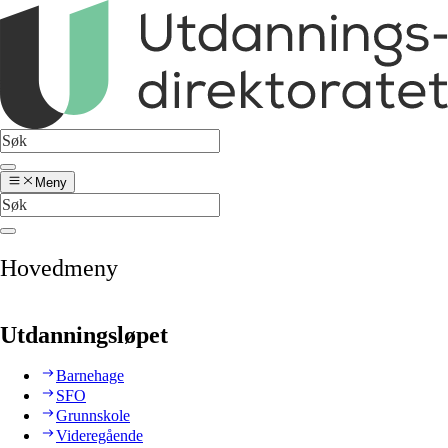
Meny
Hovedmeny
Utdanningsløpet
Barnehage
SFO
Grunnskole
Videregående