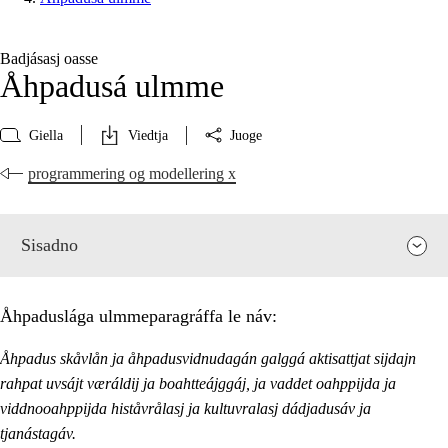
Badjásasj oasse
Åhpadusá ulmme
Giella
Viedtja
Juoge
programmering og modellering x
Sisadno
Åhpaduslága ulmmeparagráffa le náv:
Åhpadus skåvlån ja åhpadusvidnudagán galggá aktisattjat sijdajn
rahpat uvsájt væráldij ja boahtteájggáj, ja vaddet oahppijda ja
viddnooahppijda histåvrålasj ja kultuvralasj dádjadusáv ja
tjanástagáv.