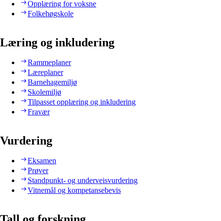
Opplæring for voksne
Folkehøgskole
Læring og inkludering
Rammeplaner
Læreplaner
Barnehagemiljø
Skolemiljø
Tilpasset opplæring og inkludering
Fravær
Vurdering
Eksamen
Prøver
Standpunkt- og underveisvurdering
Vitnemål og kompetansebevis
Tall og forskning