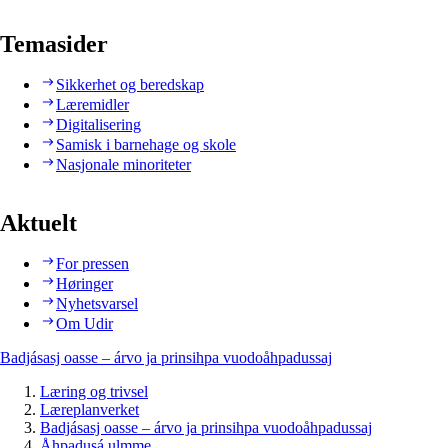
Temasider
Sikkerhet og beredskap
Læremidler
Digitalisering
Samisk i barnehage og skole
Nasjonale minoriteter
Aktuelt
For pressen
Høringer
Nyhetsvarsel
Om Udir
Badjásasj oasse – árvo ja prinsihpa vuodoåhpadussaj
Læring og trivsel
Læreplanverket
Badjásasj oasse – árvo ja prinsihpa vuodoåhpadussaj
Åhpadusá ulmme