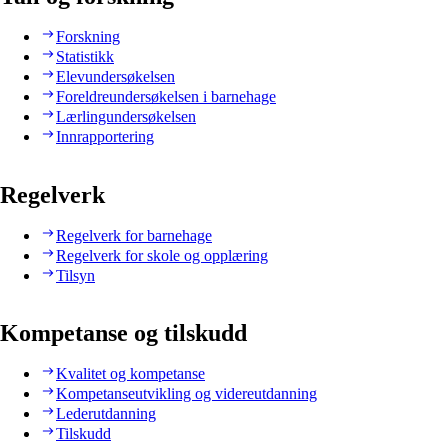
Forskning
Statistikk
Elevundersøkelsen
Foreldreundersøkelsen i barnehage
Lærlingundersøkelsen
Innrapportering
Regelverk
Regelverk for barnehage
Regelverk for skole og opplæring
Tilsyn
Kompetanse og tilskudd
Kvalitet og kompetanse
Kompetanseutvikling og videreutdanning
Lederutdanning
Tilskudd