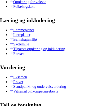
Opplæring for voksne
Folkehøgskole
Læring og inkludering
Rammeplaner
Læreplaner
Barnehagemiljø
Skolemiljø
Tilpasset opplæring og inkludering
Fravær
Vurdering
Eksamen
Prøver
Standpunkt- og underveisvurdering
Vitnemål og kompetansebevis
Tall og forskning