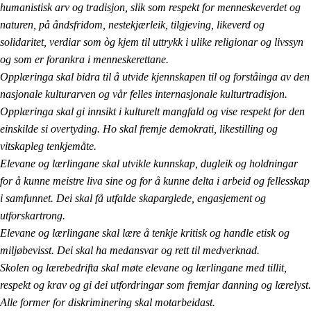
humanistisk arv og tradisjon, slik som respekt for menneskeverdet og
naturen, på åndsfridom, nestekjærleik, tilgjeving, likeverd og
solidaritet, verdiar som òg kjem til uttrykk i ulike religionar og livssyn
og som er forankra i menneskerettane.
Opplæringa skal bidra til å utvide kjennskapen til og forståinga av den
nasjonale kulturarven og vår felles internasjonale kulturtradisjon.
Opplæringa skal gi innsikt i kulturelt mangfald og vise respekt for den
einskilde si overtyding. Ho skal fremje demokrati, likestilling og
vitskapleg tenkjemåte.
Elevane og lærlingane skal utvikle kunnskap, dugleik og holdningar
for å kunne meistre liva sine og for å kunne delta i arbeid og fellesskap
i samfunnet. Dei skal få utfalde skaparglede, engasjement og
utforskartrong.
Elevane og lærlingane skal lære å tenkje kritisk og handle etisk og
miljøbevisst. Dei skal ha medansvar og rett til medverknad.
Skolen og lærebedrifta skal møte elevane og lærlingane med tillit,
respekt og krav og gi dei utfordringar som fremjar danning og lærelyst.
Alle former for diskriminering skal motarbeidast.