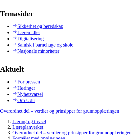
Temasider
Sikkerhet og beredskap
Læremidler
Digitalisering
Samisk i barnehage og skole
Nasjonale minoriteter
Aktuelt
For pressen
Høringer
Nyhetsvarsel
Om Udir
Overordnet del – verdier og prinsipper for grunnopplæringen
Læring og trivsel
Læreplanverket
Overordnet del – verdier og prinsipper for grunnopplæringen
Formålet med opplæringen