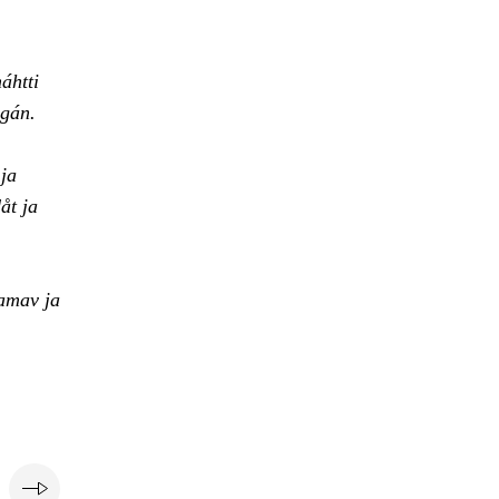
áhtti
agán.
 ja
åt ja
damav ja
e