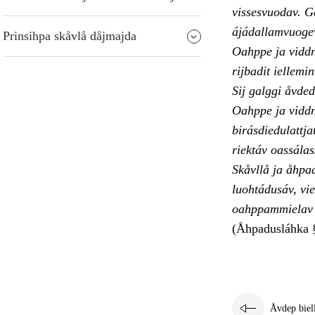
vissesvuodav. G
ájádallamvuoge
Prinsihpa skåvlå dåjmajda
Oahppe ja viddn
rijbadit iellemi
Sij galggi åvde
Oahppe ja viddno
birásdiedulattj
riektáv oassálas
Skåvllå ja åhpa
luohtádusáv, vie
oahppammielav å
(Åhpadusláhka 
Åvdep biel