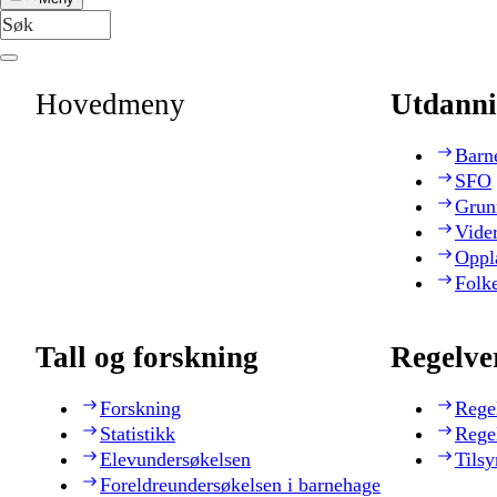
Hovedmeny
Utdanni
Barn
SFO
Grun
Vide
Oppl
Folk
Tall og forskning
Regelve
Forskning
Rege
Statistikk
Rege
Elevundersøkelsen
Tilsy
Foreldreundersøkelsen i barnehage