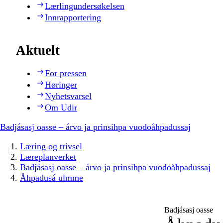
Lærlingundersøkelsen
Innrapportering
Aktuelt
For pressen
Høringer
Nyhetsvarsel
Om Udir
Badjásasj oasse – árvo ja prinsihpa vuodoåhpadussaj
Læring og trivsel
Læreplanverket
Badjásasj oasse – árvo ja prinsihpa vuodoåhpadussaj
Åhpadusá ulmme
Badjásasj oasse