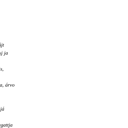
jt
j ja
s,
a, árvo
já
gattja