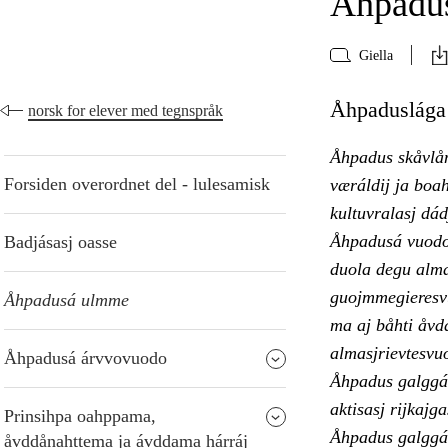
Åhpadu
Giella
Åhpaduslága 
norsk for elever med tegnspråk
Åhpadus skåvlån
Forsiden overordnet del - lulesamisk
væráldij ja boah
kultuvralasj dád
Åhpadusá vuodon 
Badjásasj oasse
duola degu alma
guojmmegieresvu
Åhpadusá ulmme
ma aj båhti åvd
almasjrievtesvu
Åhpadusá árvvovuodo
Åhpadus galggá 
aktisasj rijkajg
Prinsihpa oahppama,
Åhpadus galggá 
åvddånahttema ja ávddama hárráj