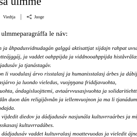
sá ulmme
Viedtja
Juoge
ulmmeparagráffa le náv:
 ja åhpadusvidnudagán galggá aktisattjat sijdajn rahpat uvsá
tteájggáj, ja vaddet oahppijda ja viddnooahppijda histåvrålas
jadusáv ja tjanástagáv.
li vuodulasj árvo risstalasj ja humanisstalasj árbes ja dábij
sjárvo ja luondo vieledus, vuojŋŋana friddjavuohta,
ohta, ándagisluojttemi, avtaárvvusasjvuohta ja solidaritiehtt
dån duon dán religijåvnån ja iellemvuojnon ja ma li tjanádum
odajda.
vijdedit diedov ja dádjadusáv nasjunála kultuvrraárbes ja mi
asskasasj kultuvrradábes.
dádjadusáv vaddet kultuvralasj moattevuodas ja vieledit ájne