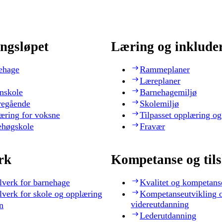
ngsløpet
Læring og inklude
ehage
Rammeplaner
Læreplaner
nskole
Barnehagemiljø
regående
Skolemiljø
æring for voksne
Tilpasset opplæring og
ehøgskole
Fravær
rk
Kompetanse og til
lverk for barnehage
Kvalitet og kompetans
lverk for skole og opplæring
Kompetanseutvikling 
videreutdanning
n
Lederutdanning