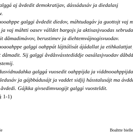
alggá aj åvdedit demokratijav, dássádusáv ja diedalasj
v.
ooahppe galggi åvdedit diedov, máhtudagáv ja guottojt vaj m
n ja vaj máhtti oasev válldet bargojs ja aktisasjvuodas sebrud
dit dåmadimávov, berustimev ja diehtemvájnogisvuodav.
aoahppe galggi oahppát lájttálisát ájádallat ja etihkalattjat
at dåmadit. Sij galggi åvdåsvásstediddje oasálasjvuodav dåbdd
stemij.
dusvidnudahka galggá vuosedit oahppijda ja viddnooahppijda
ledusáv ja gájbbádusájt ja vaddet sidjij hásstalusájt ma ávd
vdedi. Gájkka givsedimvuogijt galggi vuosteldit.
§ 1-1)
le
Boahtte biell