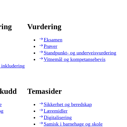
ring
Vurdering
Eksamen
Prøver
Standpunkt- og underveisvurdering
Vitnemål og kompetansebevis
 inkludering
skudd
Temasider
e
Sikkerhet og beredskap
og
Læremidler
Digitalisering
Samisk i barnehage og skole