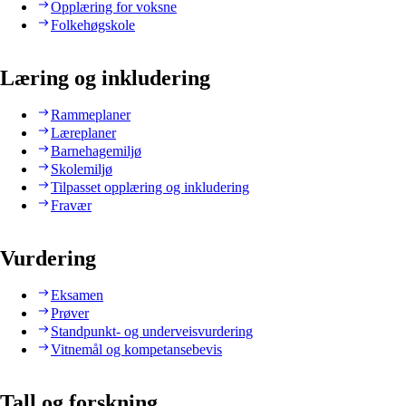
Opplæring for voksne
Folkehøgskole
Læring og inkludering
Rammeplaner
Læreplaner
Barnehagemiljø
Skolemiljø
Tilpasset opplæring og inkludering
Fravær
Vurdering
Eksamen
Prøver
Standpunkt- og underveisvurdering
Vitnemål og kompetansebevis
Tall og forskning