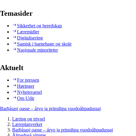
Temasider
Sikkerhet og beredskap
Læremidler
Digitalisering
Samisk i barnehage og skole
Nasjonale minoriteter
Aktuelt
For pressen
Høringer
Nyhetsvarsel
Om Udir
Badjásasj oasse – árvo ja prinsihpa vuodoåhpadussaj
Læring og trivsel
Læreplanverket
Badjásasj oasse – árvo ja prinsihpa vuodoåhpadussaj
Åhpadusá ulmme