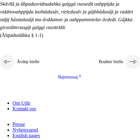
Skåvllå ja åhpadusvidnudahka galggá vuosedit oahppijda ja
viddnooahppijda luohtádusáv, vieledusáv ja gájbbádusájt ja vaddet
sidjij hásstalusájt ma ávddamav ja oahppammielav åvdedi. Gájkka
givsedimvuogijt galggi vuosteldit.
(Åhpadusláhka § 1-1)
Åvdep bielle
Boahtte bielle
Bajemussaj
Om Udir
Kontakt oss
Presse
Nyhetsvarsel
English pages