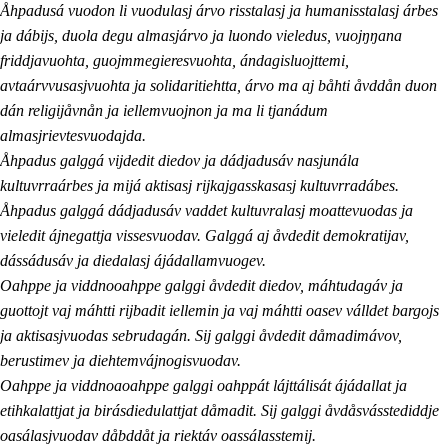
Åhpadusá vuodon li vuodulasj árvo risstalasj ja humanisstalasj árbes
ja dábijs, duola degu almasjárvo ja luondo vieledus, vuojŋŋana
friddjavuohta, guojmmegieresvuohta, ándagisluojttemi,
avtaárvvusasjvuohta ja solidaritiehtta, árvo ma aj båhti åvddån duon
dán religijåvnån ja iellemvuojnon ja ma li tjanádum
almasjrievtesvuodajda.
Åhpadus galggá vijdedit diedov ja dádjadusáv nasjunála
kultuvrraárbes ja mijá aktisasj rijkajgasskasasj kultuvrradábes.
Åhpadus galggá dádjadusáv vaddet kultuvralasj moattevuodas ja
vieledit ájnegattja vissesvuodav. Galggá aj åvdedit demokratijav,
dássádusáv ja diedalasj ájádallamvuogev.
Oahppe ja viddnooahppe galggi åvdedit diedov, máhtudagáv ja
guottojt vaj máhtti rijbadit iellemin ja vaj máhtti oasev válldet bargojs
ja aktisasjvuodas sebrudagán. Sij galggi åvdedit dåmadimávov,
berustimev ja diehtemvájnogisvuodav.
Oahppe ja viddnoaoahppe galggi oahppát lájttálisát ájádallat ja
etihkalattjat ja birásdiedulattjat dåmadit. Sij galggi åvdåsvásstediddje
oasálasjvuodav dåbddåt ja riektáv oassálasstemij.