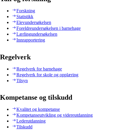
Forskning
Statistikk
Elevundersøkelsen
Foreldreundersøkelsen i barnehage
Lærlingundersøkelsen
Innrapportering
Regelverk
Regelverk for barnehage
Regelverk for skole og opplæring
Tilsyn
Kompetanse og tilskudd
Kvalitet og kompetanse
Kompetanseutvikling og videreutdanning
Lederutdanning
Tilskudd