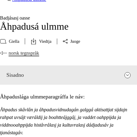
Badjásasj oasse
Åhpadusá ulmme
Giella
Viedtja
Juoge
norsk tegnspråk
Sisadno
Åhpaduslága ulmmeparagráffa le náv:
Åhpadus skåvlån ja åhpadusvidnudagán galggá aktisattjat sijdajn
rahpat uvsájt væráldij ja boahtteájggáj, ja vaddet oahppijda ja
viddnooahppijda histåvrålasj ja kultuvralasj dádjadusáv ja
tjanástagáv.