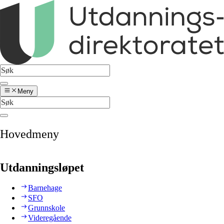
Meny
Hovedmeny
Utdanningsløpet
Barnehage
SFO
Grunnskole
Videregående