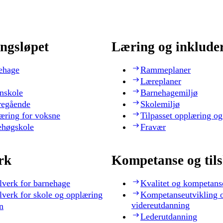
ngsløpet
Læring og inklude
ehage
Rammeplaner
Læreplaner
nskole
Barnehagemiljø
regående
Skolemiljø
æring for voksne
Tilpasset opplæring og
ehøgskole
Fravær
rk
Kompetanse og til
lverk for barnehage
Kvalitet og kompetans
lverk for skole og opplæring
Kompetanseutvikling 
videreutdanning
n
Lederutdanning