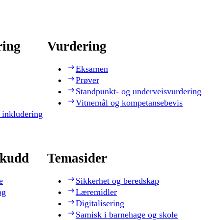
ring
Vurdering
Eksamen
Prøver
Standpunkt- og underveisvurdering
Vitnemål og kompetansebevis
 inkludering
skudd
Temasider
e
Sikkerhet og beredskap
og
Læremidler
Digitalisering
Samisk i barnehage og skole