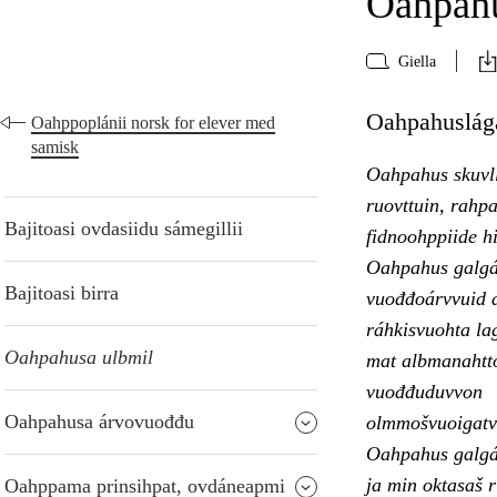
Oahpahu
Giella
Oahpahuslága
Oahppoplánii norsk for elever med
samisk
Oahpahus skuvll
ruovttuin, rahpa
Bajitoasi ovdasiidu sámegillii
fidnoohppiide hi
Oahpahus galgá 
Bajitoasi birra
vuođđoárvvuid a
ráhkisvuohta la
Oahpahusa ulbmil
mat albmanahtto
vuođđuduvvon
Oahpahusa árvovuođđu
olmmošvuoigatv
Oahpahus galgá 
ja min oktasaš r
Oahppama prinsihpat, ovdáneapmi