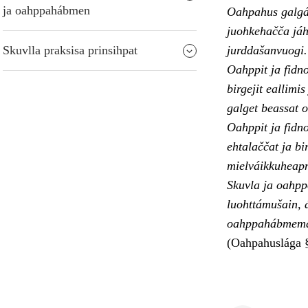
ja oahppahábmen
Oahpahus galgá 
juohkehačča jáh
Skuvlla praksisa prinsihpat
jurddašanvuogi.
Oahppit ja fidn
birgejit eallimi
galget beassat 
Oahppit ja fidn
ehtalaččat ja bi
mielváikkuheap
Skuvla ja oahppo
luohttámušain, á
oahppahábmema j
(Oahpahuslága §