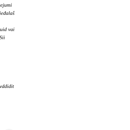
tejumi
ieđalaš
uid vai
Sii
vddidit