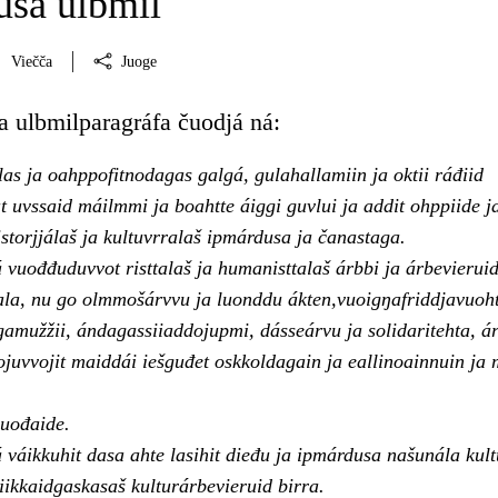
sa ulbmil
Viečča
Juoge
 ulbmilparagráfa čuodjá ná:
as ja oahppofitnodagas galgá, gulahallamiin ja oktii ráđiid
t uvssaid máilmmi ja boahtte áiggi guvlui ja addit ohppiide j
storjjálaš ja kultuvrralaš ipmárdusa ja čanastaga.
vuođđuduvvot risttalaš ja humanisttalaš árbbi ja árbevierui
la, nu go olmmošárvvu ja luonddu ákten,vuoigŋafriddjavuoh
gamužžii, ándagassiiaddojupmi, dásseárvu ja solidaritehta, á
juvvojit maiddái iešguđet oskkoldagain ja eallinoainnuin ja 
uođaide.
váikkuhit dasa ahte lasihit dieđu ja ipmárdusa našunála kult
iikkaidgaskasaš kulturárbevieruid birra.