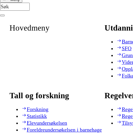
Hovedmeny
Utdanni
Barn
SFO
Grun
Vide
Oppl
Folk
Tall og forskning
Regelve
Forskning
Rege
Statistikk
Rege
Elevundersøkelsen
Tilsy
Foreldreundersøkelsen i barnehage