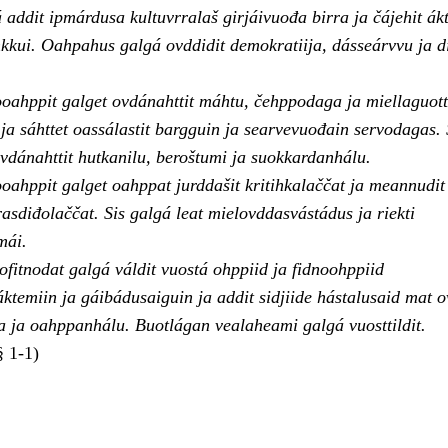
addit ipmárdusa kultuvrralaš girjáivuođa birra ja čájehit ák
kkui. Oahpahus galgá ovddidit demokratiija, dásseárvvu ja d
ooahppit galget ovdánahttit máhtu, čehppodaga ja miellaguott
s ja sáhttet oassálastit bargguin ja searvevuođain servodagas. 
ovdánahttit hutkanilu, beroštumi ja suokkardanhálu.
ooahppit galget oahppat jurddašit kritihkalaččat ja meannudit
rasdiđolaččat. Sis galgá leat mielovddasvástádus ja riekti
mái.
fitnodat galgá váldit vuostá ohppiid ja fidnoohppiid
ktemiin ja gáibádusaiguin ja addit sidjiide hástalusaid mat o
a oahppanhálu. Buotlágan vealaheami galgá vuosttildit.
 1-1)