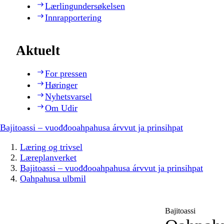
Lærlingundersøkelsen
Innrapportering
Aktuelt
For pressen
Høringer
Nyhetsvarsel
Om Udir
Bajitoassi – vuođđooahpahusa árvvut ja prinsihpat
Læring og trivsel
Læreplanverket
Bajitoassi – vuođđooahpahusa árvvut ja prinsihpat
Oahpahusa ulbmil
Bajitoassi