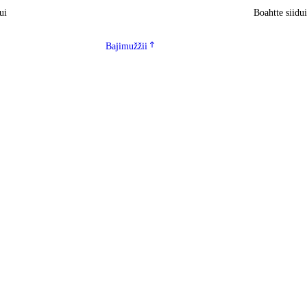
ui
Boahtte siidu
Bajimužžii