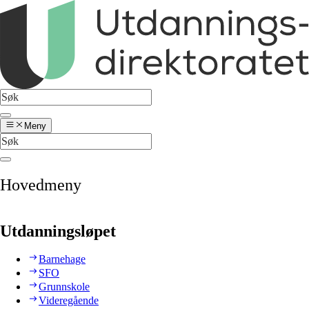
Meny
Hovedmeny
Utdanningsløpet
Barnehage
SFO
Grunnskole
Videregående