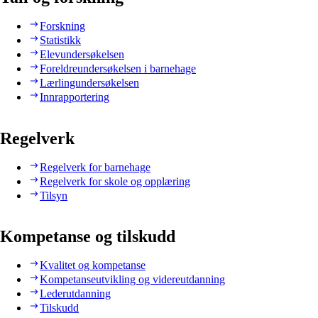
Forskning
Statistikk
Elevundersøkelsen
Foreldreundersøkelsen i barnehage
Lærlingundersøkelsen
Innrapportering
Regelverk
Regelverk for barnehage
Regelverk for skole og opplæring
Tilsyn
Kompetanse og tilskudd
Kvalitet og kompetanse
Kompetanseutvikling og videreutdanning
Lederutdanning
Tilskudd