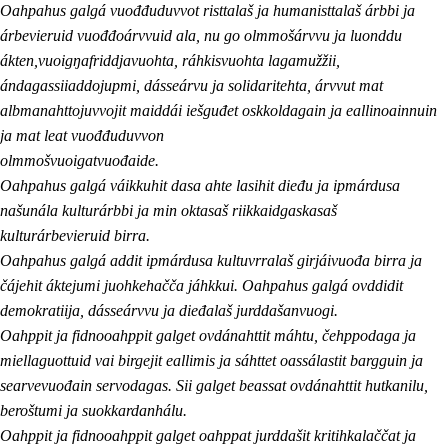
Oahpahus galgá vuođđuduvvot risttalaš ja humanisttalaš árbbi ja
árbevieruid vuođđoárvvuid ala, nu go olmmošárvvu ja luonddu
ákten,vuoigŋafriddjavuohta, ráhkisvuohta lagamužžii,
ándagassiiaddojupmi, dásseárvu ja solidaritehta, árvvut mat
albmanahttojuvvojit maiddái iešguđet oskkoldagain ja eallinoainnuin
ja mat leat vuođđuduvvon
olmmošvuoigatvuođaide.
Oahpahus galgá váikkuhit dasa ahte lasihit dieđu ja ipmárdusa
našunála kulturárbbi ja min oktasaš riikkaidgaskasaš
kulturárbevieruid birra.
Oahpahus galgá addit ipmárdusa kultuvrralaš girjáivuođa birra ja
čájehit áktejumi juohkehačča jáhkkui. Oahpahus galgá ovddidit
demokratiija, dásseárvvu ja dieđalaš jurddašanvuogi.
Oahppit ja fidnooahppit galget ovdánahttit máhtu, čehppodaga ja
miellaguottuid vai birgejit eallimis ja sáhttet oassálastit bargguin ja
searvevuođain servodagas. Sii galget beassat ovdánahttit hutkanilu,
beroštumi ja suokkardanhálu.
Oahppit ja fidnooahppit galget oahppat jurddašit kritihkalaččat ja