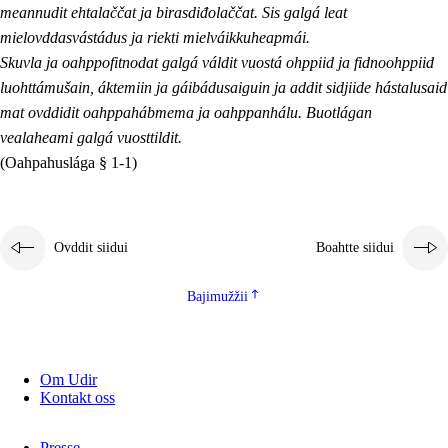
meannudit ehtalaččat ja birasdiđolaččat. Sis galgá leat
mielovddasvástádus ja riekti mielváikkuheapmái.
Skuvla ja oahppofitnodat galgá váldit vuostá ohppiid ja fidnoohppiid
luohttámušain, áktemiin ja gáibádusaiguin ja addit sidjiide hástalusaid
mat ovddidit oahppahábmema ja oahppanhálu. Buotlágan
vealaheami galgá vuosttildit.
(Oahpahuslága § 1-1)
Ovddit siidui
Boahtte siidui
Bajimužžii
Om Udir
Kontakt oss
Presse