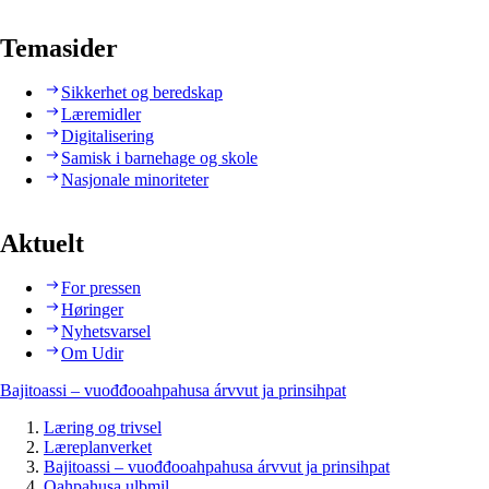
Temasider
Sikkerhet og beredskap
Læremidler
Digitalisering
Samisk i barnehage og skole
Nasjonale minoriteter
Aktuelt
For pressen
Høringer
Nyhetsvarsel
Om Udir
Bajitoassi – vuođđooahpahusa árvvut ja prinsihpat
Læring og trivsel
Læreplanverket
Bajitoassi – vuođđooahpahusa árvvut ja prinsihpat
Oahpahusa ulbmil