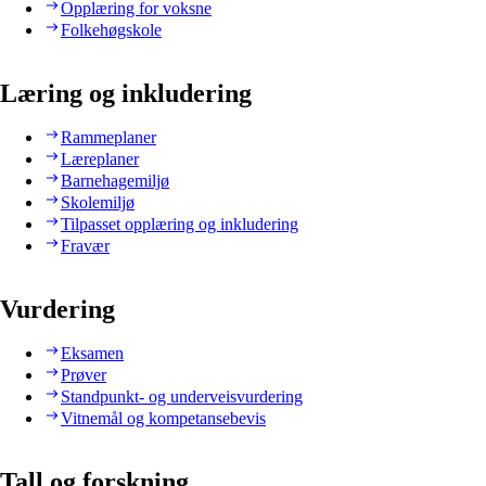
Opplæring for voksne
Folkehøgskole
Læring og inkludering
Rammeplaner
Læreplaner
Barnehagemiljø
Skolemiljø
Tilpasset opplæring og inkludering
Fravær
Vurdering
Eksamen
Prøver
Standpunkt- og underveisvurdering
Vitnemål og kompetansebevis
Tall og forskning