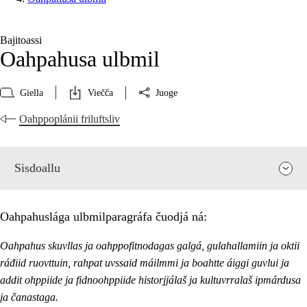
Bajitoassi
Oahpahusa ulbmil
Giella
Viečča
Juoge
Oahppoplánii friluftsliv
Sisdoallu
Oahpahuslága ulbmilparagráfa čuodjá ná:
Oahpahus skuvllas ja oahppofitnodagas galgá, gulahallamiin ja oktii
ráđiid ruovttuin, rahpat uvssaid máilmmi ja boahtte áiggi guvlui ja
addit ohppiide ja fidnoohppiide historjjálaš ja kultuvrralaš ipmárdusa
ja čanastaga.