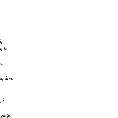
jt
j ja
s,
a, árvo
já
gattja