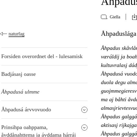
Åhpadu
Giella
Åhpaduslága 
naturfag
Åhpadus skåvlån
Forsiden overordnet del - lulesamisk
væráldij ja boah
kultuvralasj dád
Åhpadusá vuodon 
Badjásasj oasse
duola degu alma
guojmmegieresvu
Åhpadusá ulmme
ma aj båhti åvd
almasjrievtesvu
Åhpadusá árvvovuodo
Åhpadus galggá 
aktisasj rijkajg
Prinsihpa oahppama,
Åhpadus galggá 
åvddånahttema ja ávddama hárráj