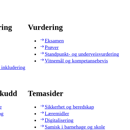
ring
Vurdering
Eksamen
Prøver
Standpunkt- og underveisvurdering
Vitnemål og kompetansebevis
 inkludering
skudd
Temasider
e
Sikkerhet og beredskap
og
Læremidler
Digitalisering
Samisk i barnehage og skole