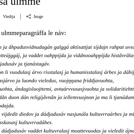
sá ulmme
Viedtja
Juoge
ulmmeparagráffa le náv:
 ja åhpadusvidnudagán galggá aktisattjat sijdajn rahpat uvsá
tteájggáj, ja vaddet oahppijda ja viddnooahppijda histåvrålas
jadusáv ja tjanástagáv.
li vuodulasj árvo risstalasj ja humanisstalasj árbes ja dábij
sjárvo ja luondo vieledus, vuojŋŋana friddjavuohta,
ohta, ándagisluojttemi, avtaárvvusasjvuohta ja solidaritiehtt
dån duon dán religijåvnån ja iellemvuojnon ja ma li tjanádum
odajda.
vijdedit diedov ja dádjadusáv nasjunála kultuvrraárbes ja mi
asskasasj kultuvrradábes.
dádjadusáv vaddet kultuvralasj moattevuodas ja vieledit ájne