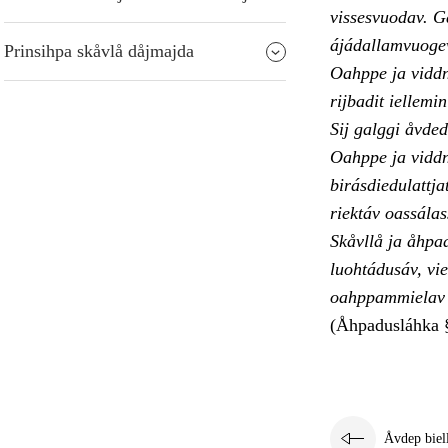
vissesvuodav. G
ájádallamvuoge
Prinsihpa skåvlå dåjmajda
Oahppe ja viddn
rijbadit iellemi
Sij galggi åvde
Oahppe ja viddno
birásdiedulattj
riektáv oassálas
Skåvllå ja åhpa
luohtádusáv, vie
oahppammielav å
(Åhpadusláhka 
Åvdep biel