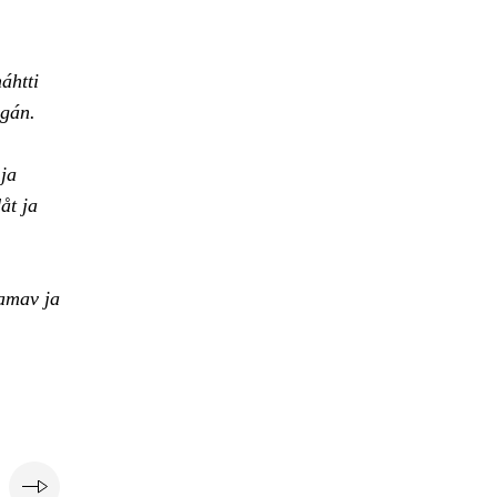
áhtti
agán.
 ja
åt ja
damav ja
e