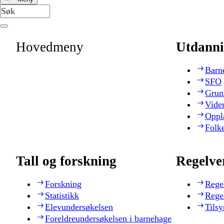
Hovedmeny
Utdanni
Barn
SFO
Grun
Vide
Oppl
Folk
Tall og forskning
Regelve
Forskning
Rege
Statistikk
Rege
Elevundersøkelsen
Tilsy
Foreldreundersøkelsen i barnehage