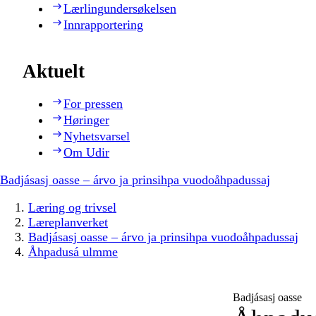
Lærlingundersøkelsen
Innrapportering
Aktuelt
For pressen
Høringer
Nyhetsvarsel
Om Udir
Badjásasj oasse – árvo ja prinsihpa vuodoåhpadussaj
Læring og trivsel
Læreplanverket
Badjásasj oasse – árvo ja prinsihpa vuodoåhpadussaj
Åhpadusá ulmme
Badjásasj oasse