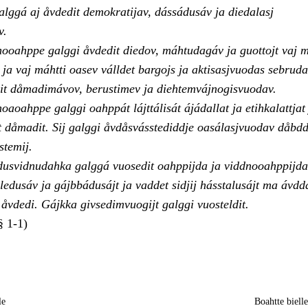
alggá aj åvdedit demokratijav, dássádusáv ja diedalasj
v.
ooahppe galggi åvdedit diedov, máhtudagáv ja guottojt vaj m
n ja vaj máhtti oasev válldet bargojs ja aktisasjvuodas sebrud
dit dåmadimávov, berustimev ja diehtemvájnogisvuodav.
aoahppe galggi oahppát lájttálisát ájádallat ja etihkalattjat
at dåmadit. Sij galggi åvdåsvásstediddje oasálasjvuodav dåbdd
stemij.
dusvidnudahka galggá vuosedit oahppijda ja viddnooahppijda
ledusáv ja gájbbádusájt ja vaddet sidjij hásstalusájt ma ávd
vdedi. Gájkka givsedimvuogijt galggi vuosteldit.
§ 1-1)
le
Boahtte biell