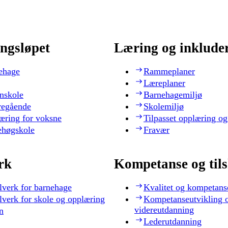
ngsløpet
Læring og inklude
ehage
Rammeplaner
Læreplaner
nskole
Barnehagemiljø
regående
Skolemiljø
æring for voksne
Tilpasset opplæring og
ehøgskole
Fravær
rk
Kompetanse og til
lverk for barnehage
Kvalitet og kompetans
lverk for skole og opplæring
Kompetanseutvikling 
videreutdanning
n
Lederutdanning