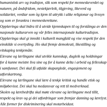
humanistisk arv og tradisjon, slik som respekt for menneskeverdet og
naturen, på åndsfridom, nestekjærleik, tilgjeving, likeverd og
solidaritet, verdiar som òg kjem til uttrykk i ulike religionar og livssyn
og som er forankra i menneskerettane.
Opplæringa skal bidra til å utvide kjennskapen til og forståinga av den
nasjonale kulturarven og vår felles internasjonale kulturtradisjon.
Opplæringa skal gi innsikt i kulturelt mangfald og vise respekt for den
einskilde si overtyding. Ho skal fremje demokrati, likestilling og
vitskapleg tenkjemåte.
Elevane og lærlingane skal utvikle kunnskap, dugleik og holdningar
for å kunne meistre liva sine og for å kunne delta i arbeid og fellesskap
i samfunnet. Dei skal få utfalde skaparglede, engasjement og
utforskartrong.
Elevane og lærlingane skal lære å tenkje kritisk og handle etisk og
miljøbevisst. Dei skal ha medansvar og rett til medverknad.
Skolen og lærebedrifta skal møte elevane og lærlingane med tillit,
respekt og krav og gi dei utfordringar som fremjar danning og lærelyst.
Alle former for diskriminering skal motarbeidast.