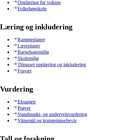
Opplæring for voksne
Folkehøgskole
Læring og inkludering
Rammeplaner
Læreplaner
Barnehagemiljø
Skolemiljø
Tilpasset opplæring og inkludering
Fravær
Vurdering
Eksamen
Prøver
Standpunkt- og underveisvurdering
Vitnemål og kompetansebevis
Tall og forskning