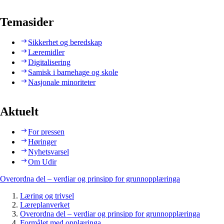
Temasider
Sikkerhet og beredskap
Læremidler
Digitalisering
Samisk i barnehage og skole
Nasjonale minoriteter
Aktuelt
For pressen
Høringer
Nyhetsvarsel
Om Udir
Overordna del – verdiar og prinsipp for grunnopplæringa
Læring og trivsel
Læreplanverket
Overordna del – verdiar og prinsipp for grunnopplæringa
Formålet med opplæringa