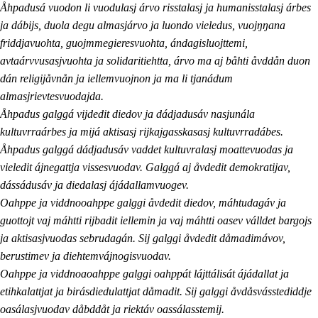
Åhpadusá vuodon li vuodulasj árvo risstalasj ja humanisstalasj árbes
ja dábijs, duola degu almasjárvo ja luondo vieledus, vuojŋŋana
friddjavuohta, guojmmegieresvuohta, ándagisluojttemi,
avtaárvvusasjvuohta ja solidaritiehtta, árvo ma aj båhti åvddån duon
dán religijåvnån ja iellemvuojnon ja ma li tjanádum
almasjrievtesvuodajda.
Åhpadus galggá vijdedit diedov ja dádjadusáv nasjunála
kultuvrraárbes ja mijá aktisasj rijkajgasskasasj kultuvrradábes.
Åhpadus galggá dádjadusáv vaddet kultuvralasj moattevuodas ja
vieledit ájnegattja vissesvuodav. Galggá aj åvdedit demokratijav,
dássádusáv ja diedalasj ájádallamvuogev.
Oahppe ja viddnooahppe galggi åvdedit diedov, máhtudagáv ja
guottojt vaj máhtti rijbadit iellemin ja vaj máhtti oasev válldet bargojs
ja aktisasjvuodas sebrudagán. Sij galggi åvdedit dåmadimávov,
berustimev ja diehtemvájnogisvuodav.
Oahppe ja viddnoaoahppe galggi oahppát lájttálisát ájádallat ja
etihkalattjat ja birásdiedulattjat dåmadit. Sij galggi åvdåsvásstediddje
oasálasjvuodav dåbddåt ja riektáv oassálasstemij.