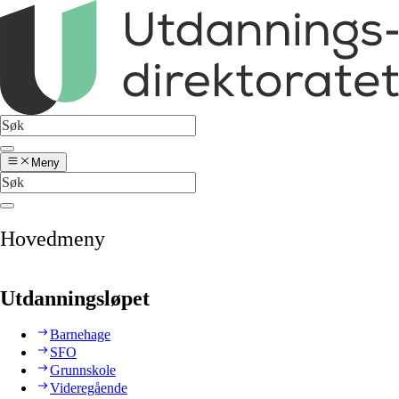
Meny
Hovedmeny
Utdanningsløpet
Barnehage
SFO
Grunnskole
Videregående