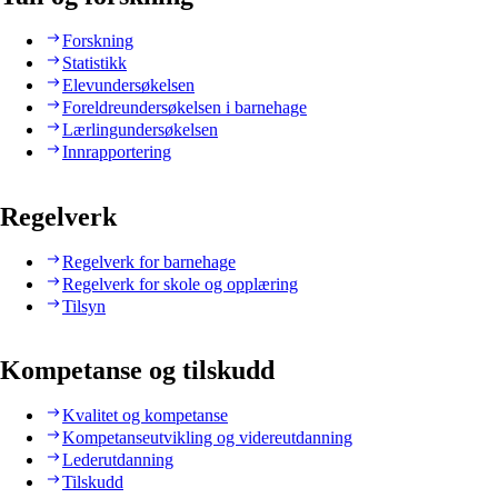
Forskning
Statistikk
Elevundersøkelsen
Foreldreundersøkelsen i barnehage
Lærlingundersøkelsen
Innrapportering
Regelverk
Regelverk for barnehage
Regelverk for skole og opplæring
Tilsyn
Kompetanse og tilskudd
Kvalitet og kompetanse
Kompetanseutvikling og videreutdanning
Lederutdanning
Tilskudd