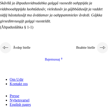
Skåvllå ja åhpadusvidnudahka galggá vuosedit oahppijda ja
viddnooahppijda luohtádusáv, vieledusáv ja gájbbádusájt ja vaddet
sidjij hásstalusájt ma ávddamav ja oahppammielav åvdedi. Gájkka
givsedimvuogijt galggi vuosteldit.
(Åhpadusláhka § 1-1)
Åvdep bielle
Boahtte bielle
Bajemussaj
Om Udir
Kontakt oss
Presse
Nyhetsvarsel
English pages