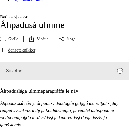
Badjásasj oasse
Åhpadusá ulmme
Giella
Viedtja
Juoge
danseteknikker
Sisadno
Åhpaduslága ulmmeparagráffa le náv:
Åhpadus skåvlån ja åhpadusvidnudagán galggá aktisattjat sijdajn
rahpat uvsájt væráldij ja boahtteájggáj, ja vaddet oahppijda ja
viddnooahppijda histåvrålasj ja kultuvralasj dádjadusáv ja
tjanástagáv.