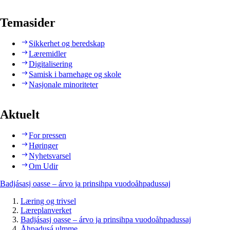
Temasider
Sikkerhet og beredskap
Læremidler
Digitalisering
Samisk i barnehage og skole
Nasjonale minoriteter
Aktuelt
For pressen
Høringer
Nyhetsvarsel
Om Udir
Badjásasj oasse – árvo ja prinsihpa vuodoåhpadussaj
Læring og trivsel
Læreplanverket
Badjásasj oasse – árvo ja prinsihpa vuodoåhpadussaj
Åhpadusá ulmme