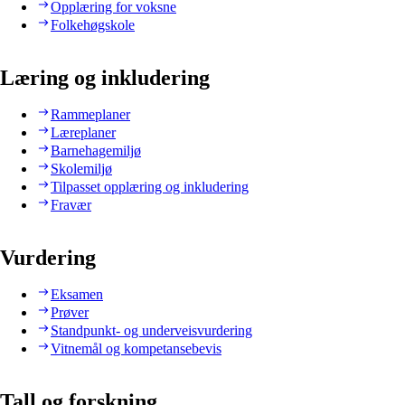
Opplæring for voksne
Folkehøgskole
Læring og inkludering
Rammeplaner
Læreplaner
Barnehagemiljø
Skolemiljø
Tilpasset opplæring og inkludering
Fravær
Vurdering
Eksamen
Prøver
Standpunkt- og underveisvurdering
Vitnemål og kompetansebevis
Tall og forskning