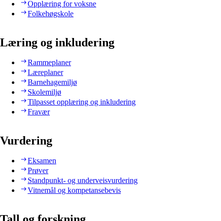
Opplæring for voksne
Folkehøgskole
Læring og inkludering
Rammeplaner
Læreplaner
Barnehagemiljø
Skolemiljø
Tilpasset opplæring og inkludering
Fravær
Vurdering
Eksamen
Prøver
Standpunkt- og underveisvurdering
Vitnemål og kompetansebevis
Tall og forskning