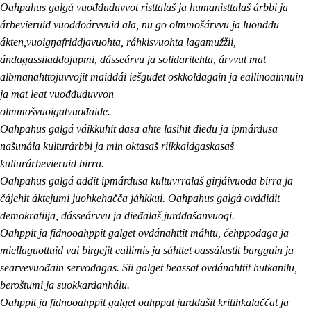
Oahpahus galgá vuođđuduvvot risttalaš ja humanisttalaš árbbi ja
árbevieruid vuođđoárvvuid ala, nu go olmmošárvvu ja luonddu
ákten,vuoigŋafriddjavuohta, ráhkisvuohta lagamužžii,
ándagassiiaddojupmi, dásseárvu ja solidaritehta, árvvut mat
albmanahttojuvvojit maiddái iešguđet oskkoldagain ja eallinoainnuin
ja mat leat vuođđuduvvon
olmmošvuoigatvuođaide.
Oahpahus galgá váikkuhit dasa ahte lasihit dieđu ja ipmárdusa
našunála kulturárbbi ja min oktasaš riikkaidgaskasaš
kulturárbevieruid birra.
Oahpahus galgá addit ipmárdusa kultuvrralaš girjáivuođa birra ja
čájehit áktejumi juohkehačča jáhkkui. Oahpahus galgá ovddidit
demokratiija, dásseárvvu ja dieđalaš jurddašanvuogi.
Oahppit ja fidnooahppit galget ovdánahttit máhtu, čehppodaga ja
miellaguottuid vai birgejit eallimis ja sáhttet oassálastit bargguin ja
searvevuođain servodagas. Sii galget beassat ovdánahttit hutkanilu,
beroštumi ja suokkardanhálu.
Oahppit ja fidnooahppit galget oahppat jurddašit kritihkalaččat ja