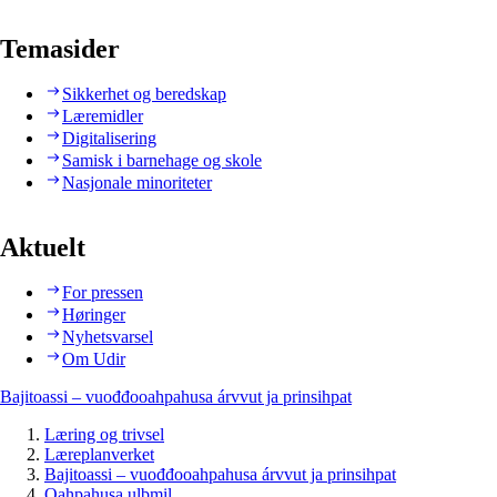
Temasider
Sikkerhet og beredskap
Læremidler
Digitalisering
Samisk i barnehage og skole
Nasjonale minoriteter
Aktuelt
For pressen
Høringer
Nyhetsvarsel
Om Udir
Bajitoassi – vuođđooahpahusa árvvut ja prinsihpat
Læring og trivsel
Læreplanverket
Bajitoassi – vuođđooahpahusa árvvut ja prinsihpat
Oahpahusa ulbmil