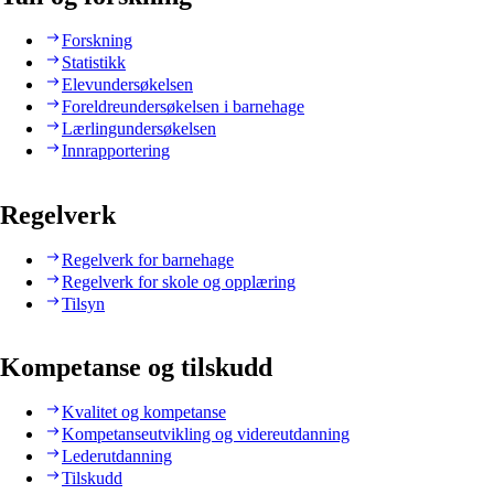
Forskning
Statistikk
Elevundersøkelsen
Foreldreundersøkelsen i barnehage
Lærlingundersøkelsen
Innrapportering
Regelverk
Regelverk for barnehage
Regelverk for skole og opplæring
Tilsyn
Kompetanse og tilskudd
Kvalitet og kompetanse
Kompetanseutvikling og videreutdanning
Lederutdanning
Tilskudd