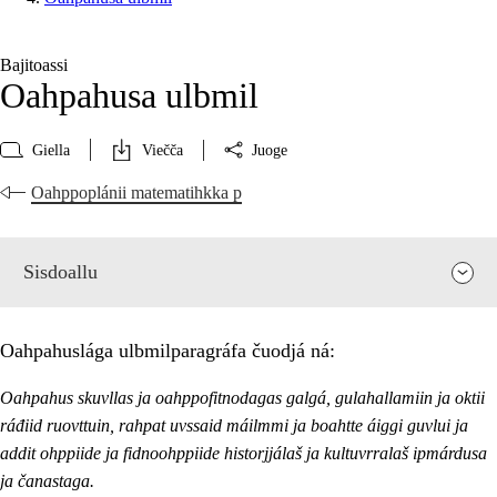
Bajitoassi
Oahpahusa ulbmil
Giella
Viečča
Juoge
Oahppoplánii matematihkka p
Sisdoallu
Oahpahuslága ulbmilparagráfa čuodjá ná:
Oahpahus skuvllas ja oahppofitnodagas galgá, gulahallamiin ja oktii
ráđiid ruovttuin, rahpat uvssaid máilmmi ja boahtte áiggi guvlui ja
addit ohppiide ja fidnoohppiide historjjálaš ja kultuvrralaš ipmárdusa
ja čanastaga.