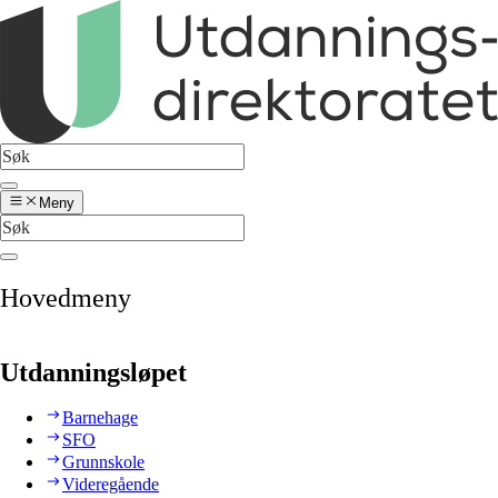
Meny
Hovedmeny
Utdanningsløpet
Barnehage
SFO
Grunnskole
Videregående