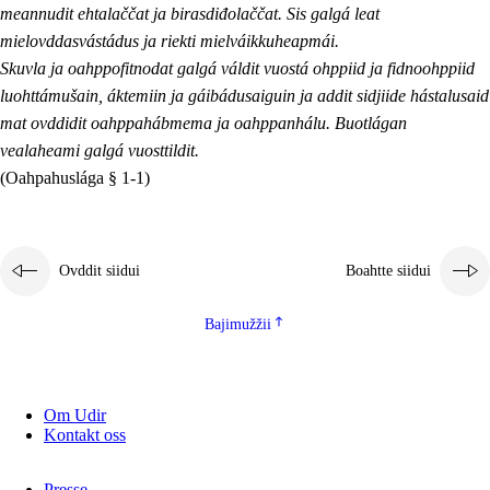
meannudit ehtalaččat ja birasdiđolaččat. Sis galgá leat
mielovddasvástádus ja riekti mielváikkuheapmái.
Skuvla ja oahppofitnodat galgá váldit vuostá ohppiid ja fidnoohppiid
luohttámušain, áktemiin ja gáibádusaiguin ja addit sidjiide hástalusaid
mat ovddidit oahppahábmema ja oahppanhálu. Buotlágan
vealaheami galgá vuosttildit.
(Oahpahuslága § 1-1)
Ovddit siidui
Boahtte siidui
Bajimužžii
Om Udir
Kontakt oss
Presse