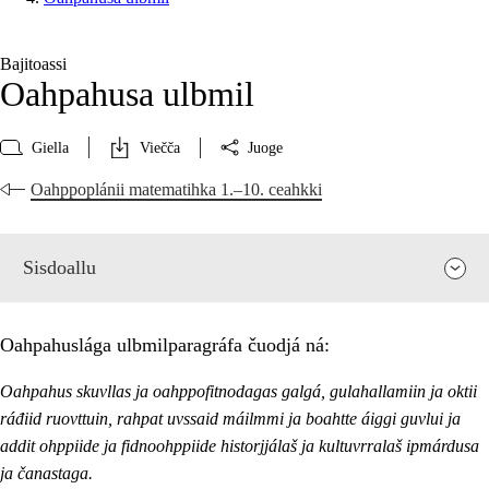
Bajitoassi
Oahpahusa ulbmil
Giella
Viečča
Juoge
Oahppoplánii matematihka 1.–10. ceahkki
Sisdoallu
Oahpahuslága ulbmilparagráfa čuodjá ná:
Oahpahus skuvllas ja oahppofitnodagas galgá, gulahallamiin ja oktii
ráđiid ruovttuin, rahpat uvssaid máilmmi ja boahtte áiggi guvlui ja
addit ohppiide ja fidnoohppiide historjjálaš ja kultuvrralaš ipmárdusa
ja čanastaga.