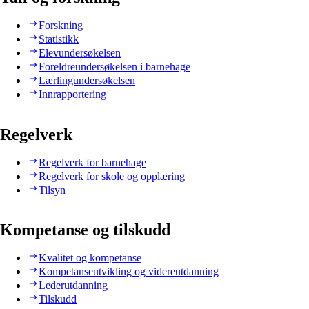
Forskning
Statistikk
Elevundersøkelsen
Foreldreundersøkelsen i barnehage
Lærlingundersøkelsen
Innrapportering
Regelverk
Regelverk for barnehage
Regelverk for skole og opplæring
Tilsyn
Kompetanse og tilskudd
Kvalitet og kompetanse
Kompetanseutvikling og videreutdanning
Lederutdanning
Tilskudd