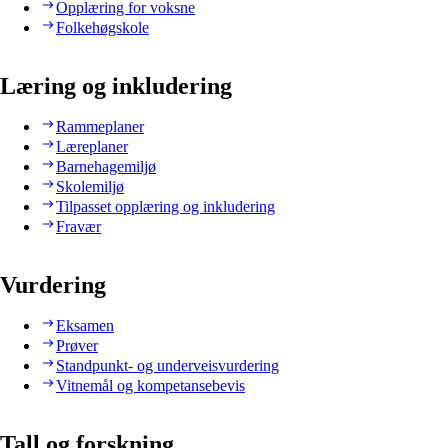
Opplæring for voksne
Folkehøgskole
Læring og inkludering
Rammeplaner
Læreplaner
Barnehagemiljø
Skolemiljø
Tilpasset opplæring og inkludering
Fravær
Vurdering
Eksamen
Prøver
Standpunkt- og underveisvurdering
Vitnemål og kompetansebevis
Tall og forskning