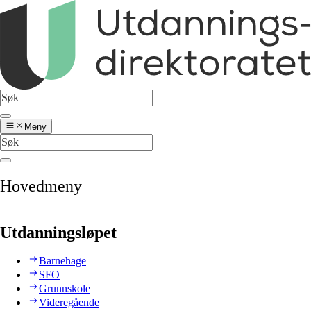
Meny
Hovedmeny
Utdanningsløpet
Barnehage
SFO
Grunnskole
Videregående