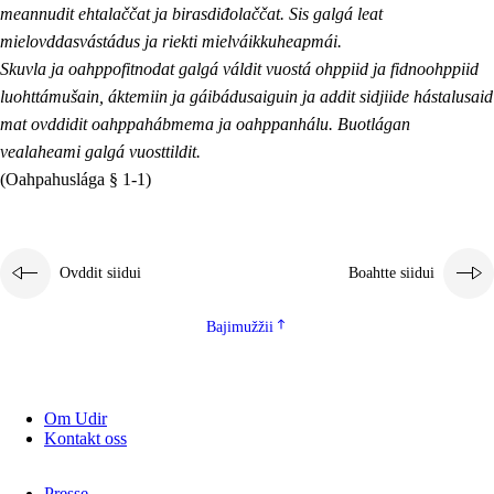
meannudit ehtalaččat ja birasdiđolaččat. Sis galgá leat
mielovddasvástádus ja riekti mielváikkuheapmái.
Skuvla ja oahppofitnodat galgá váldit vuostá ohppiid ja fidnoohppiid
luohttámušain, áktemiin ja gáibádusaiguin ja addit sidjiide hástalusaid
mat ovddidit oahppahábmema ja oahppanhálu. Buotlágan
vealaheami galgá vuosttildit.
(Oahpahuslága § 1-1)
Ovddit siidui
Boahtte siidui
Bajimužžii
Om Udir
Kontakt oss
Presse