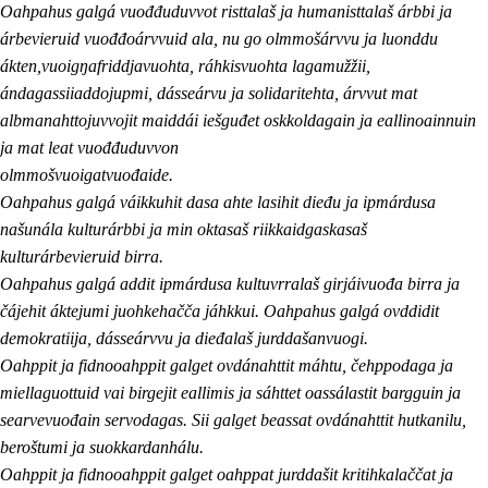
Oahpahus galgá vuođđuduvvot risttalaš ja humanisttalaš árbbi ja
árbevieruid vuođđoárvvuid ala, nu go olmmošárvvu ja luonddu
ákten,vuoigŋafriddjavuohta, ráhkisvuohta lagamužžii,
ándagassiiaddojupmi, dásseárvu ja solidaritehta, árvvut mat
albmanahttojuvvojit maiddái iešguđet oskkoldagain ja eallinoainnuin
ja mat leat vuođđuduvvon
olmmošvuoigatvuođaide.
Oahpahus galgá váikkuhit dasa ahte lasihit dieđu ja ipmárdusa
našunála kulturárbbi ja min oktasaš riikkaidgaskasaš
kulturárbevieruid birra.
Oahpahus galgá addit ipmárdusa kultuvrralaš girjáivuođa birra ja
čájehit áktejumi juohkehačča jáhkkui. Oahpahus galgá ovddidit
demokratiija, dásseárvvu ja dieđalaš jurddašanvuogi.
Oahppit ja fidnooahppit galget ovdánahttit máhtu, čehppodaga ja
miellaguottuid vai birgejit eallimis ja sáhttet oassálastit bargguin ja
searvevuođain servodagas. Sii galget beassat ovdánahttit hutkanilu,
beroštumi ja suokkardanhálu.
Oahppit ja fidnooahppit galget oahppat jurddašit kritihkalaččat ja