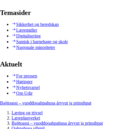
Temasider
Sikkerhet og beredskap
Læremidler
Digitalisering
Samisk i barnehage og skole
Nasjonale minoriteter
Aktuelt
For pressen
Høringer
Nyhetsvarsel
Om Udir
Bajitoassi – vuođđooahpahusa árvvut ja prinsihpat
Læring og trivsel
Læreplanverket
Bajitoassi – vuođđooahpahusa árvvut ja prinsihpat
Oahpahusa ulbmil