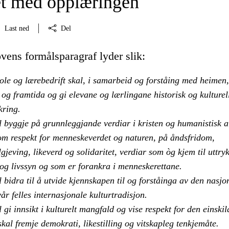
t med opplæringen
Last ned
Del
vens formålsparagraf lyder slik:
ole og lærebedrift skal, i samarbeid og forståing med heimen
og framtida og gi elevane og lærlingane historisk og kulturel
kring.
 byggje på grunnleggjande verdiar i kristen og humanistisk a
som respekt for menneskeverdet og naturen, på åndsfridom,
lgjeving, likeverd og solidaritet, verdiar som òg kjem til uttryk
 og livssyn og som er forankra i menneskerettane.
bidra til å utvide kjennskapen til og forståinga av den nasjo
år felles internasjonale kulturtradisjon.
gi innsikt i kulturelt mangfald og vise respekt for den einskil
kal fremje demokrati, likestilling og vitskapleg tenkjemåte.