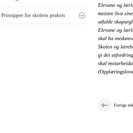
Elevane og lærl
meistre liva sin
Prinsipper for skolens praksis
utfalde skaparg
Elevane og lærli
skal ha medansv
Skolen og lærebe
gi dei utfordrin
skal motarbeida
(Opplæringslove
Forrige sid