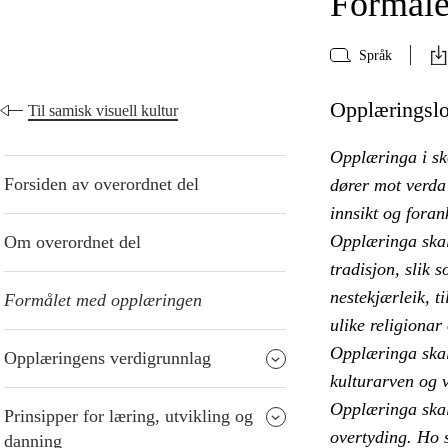
Formåle
Språk
Opplæringslo
Til samisk visuell kultur
Opplæringa i sk
Forsiden av overordnet del
dører mot verda 
innsikt og foran
Opplæringa skal
Om overordnet del
tradisjon, slik 
nestekjærleik, ti
Formålet med opplæringen
ulike religionar
Opplæringa skal 
Opplæringens verdigrunnlag
kulturarven og v
Opplæringa skal 
Prinsipper for læring, utvikling og
overtyding. Ho s
danning