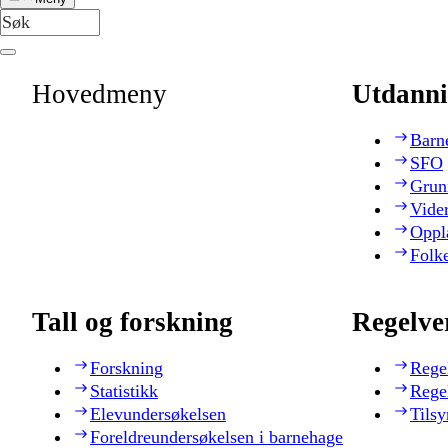
Hovedmeny
Utdanni
Barn
SFO
Grun
Vide
Oppl
Folk
Tall og forskning
Regelve
Forskning
Rege
Statistikk
Rege
Elevundersøkelsen
Tilsy
Foreldreundersøkelsen i barnehage