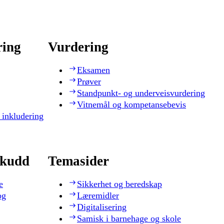
ring
Vurdering
Eksamen
Prøver
Standpunkt- og underveisvurdering
Vitnemål og kompetansebevis
 inkludering
skudd
Temasider
e
Sikkerhet og beredskap
og
Læremidler
Digitalisering
Samisk i barnehage og skole