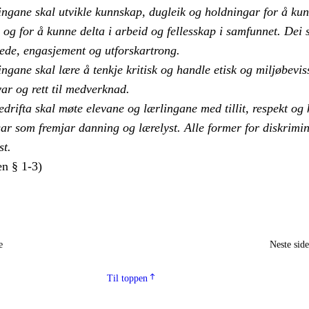
ingane skal utvikle kunnskap, dugleik og holdningar for å ku
e og for å kunne delta i arbeid og fellesskap i samfunnet. Dei 
lede, engasjement og utforskartrong.
ngane skal lære å tenkje kritisk og handle etisk og miljøbevis
ar og rett til medverknad.
drifta skal møte elevane og lærlingane med tillit, respekt og
gar som fremjar danning og lærelyst. Alle former for diskrimi
st.
n § 1-3)
e
Neste sid
Til toppen