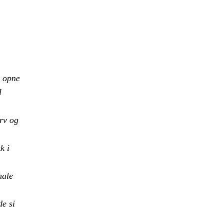
, opne
l
rv og
k i
nale
de si