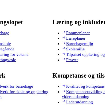
ngsløpet
Læring og inklude
ehage
Rammeplaner
Læreplaner
nskole
Barnehagemiljø
regående
Skolemiljø
æring for voksne
Tilpasset opplæring og
ehøgskole
Fravær
rk
Kompetanse og til
lverk for barnehage
Kvalitet og kompetans
lverk for skole og opplæring
Kompetanseutvikling 
videreutdanning
n
Lederutdanning