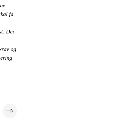
nne
skal få
st. Dei
 krav og
nering
e