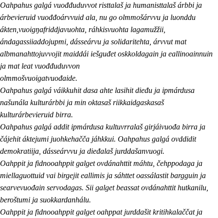
Oahpahus galgá vuođđuduvvot risttalaš ja humanisttalaš árbbi ja
árbevieruid vuođđoárvvuid ala, nu go olmmošárvvu ja luonddu
ákten,vuoigŋafriddjavuohta, ráhkisvuohta lagamužžii,
ándagassiiaddojupmi, dásseárvu ja solidaritehta, árvvut mat
albmanahttojuvvojit maiddái iešguđet oskkoldagain ja eallinoainnuin
ja mat leat vuođđuduvvon
olmmošvuoigatvuođaide.
Oahpahus galgá váikkuhit dasa ahte lasihit dieđu ja ipmárdusa
našunála kulturárbbi ja min oktasaš riikkaidgaskasaš
kulturárbevieruid birra.
Oahpahus galgá addit ipmárdusa kultuvrralaš girjáivuođa birra ja
čájehit áktejumi juohkehačča jáhkkui. Oahpahus galgá ovddidit
demokratiija, dásseárvvu ja dieđalaš jurddašanvuogi.
Oahppit ja fidnooahppit galget ovdánahttit máhtu, čehppodaga ja
miellaguottuid vai birgejit eallimis ja sáhttet oassálastit bargguin ja
searvevuođain servodagas. Sii galget beassat ovdánahttit hutkanilu,
beroštumi ja suokkardanhálu.
Oahppit ja fidnooahppit galget oahppat jurddašit kritihkalaččat ja