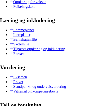
Opplæring for voksne
Folkehøgskole
Læring og inkludering
Rammeplaner
Læreplaner
Barnehagemiljø
Skolemiljø
Tilpasset opplæring og inkludering
Fravær
Vurdering
Eksamen
Prøver
Standpunkt- og underveisvurdering
Vitnemål og kompetansebevis
Tall og forskning