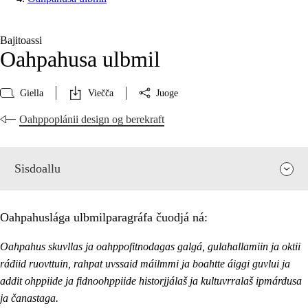
Bajitoassi
Oahpahusa ulbmil
Giella
Viečča
Juoge
Oahppoplánii design og berekraft
Sisdoallu
Oahpahuslága ulbmilparagráfa čuodjá ná:
Oahpahus skuvllas ja oahppofitnodagas galgá, gulahallamiin ja oktii
ráđiid ruovttuin, rahpat uvssaid máilmmi ja boahtte áiggi guvlui ja
addit ohppiide ja fidnoohppiide historjjálaš ja kultuvrralaš ipmárdusa
ja čanastaga.