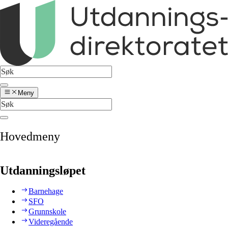
Meny
Hovedmeny
Utdanningsløpet
Barnehage
SFO
Grunnskole
Videregående