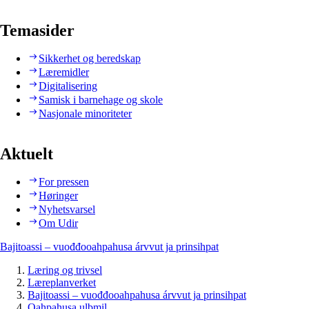
Temasider
Sikkerhet og beredskap
Læremidler
Digitalisering
Samisk i barnehage og skole
Nasjonale minoriteter
Aktuelt
For pressen
Høringer
Nyhetsvarsel
Om Udir
Bajitoassi – vuođđooahpahusa árvvut ja prinsihpat
Læring og trivsel
Læreplanverket
Bajitoassi – vuođđooahpahusa árvvut ja prinsihpat
Oahpahusa ulbmil