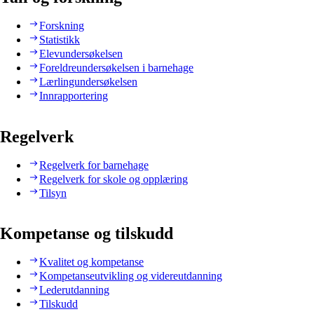
Forskning
Statistikk
Elevundersøkelsen
Foreldreundersøkelsen i barnehage
Lærlingundersøkelsen
Innrapportering
Regelverk
Regelverk for barnehage
Regelverk for skole og opplæring
Tilsyn
Kompetanse og tilskudd
Kvalitet og kompetanse
Kompetanseutvikling og videreutdanning
Lederutdanning
Tilskudd