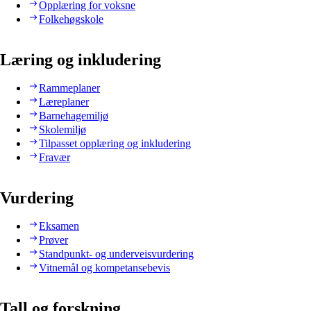
Opplæring for voksne
Folkehøgskole
Læring og inkludering
Rammeplaner
Læreplaner
Barnehagemiljø
Skolemiljø
Tilpasset opplæring og inkludering
Fravær
Vurdering
Eksamen
Prøver
Standpunkt- og underveisvurdering
Vitnemål og kompetansebevis
Tall og forskning