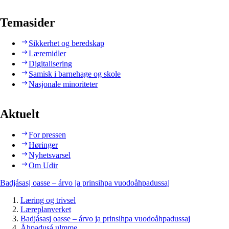
Temasider
Sikkerhet og beredskap
Læremidler
Digitalisering
Samisk i barnehage og skole
Nasjonale minoriteter
Aktuelt
For pressen
Høringer
Nyhetsvarsel
Om Udir
Badjásasj oasse – árvo ja prinsihpa vuodoåhpadussaj
Læring og trivsel
Læreplanverket
Badjásasj oasse – árvo ja prinsihpa vuodoåhpadussaj
Åhpadusá ulmme