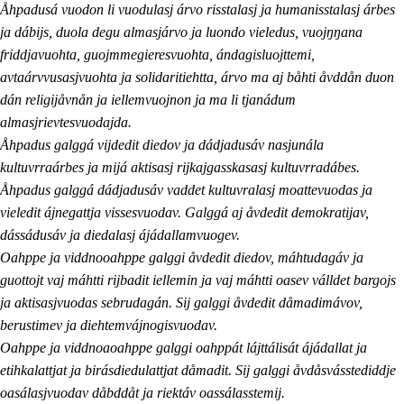
Åhpadusá vuodon li vuodulasj árvo risstalasj ja humanisstalasj árbes
ja dábijs, duola degu almasjárvo ja luondo vieledus, vuojŋŋana
friddjavuohta, guojmmegieresvuohta, ándagisluojttemi,
avtaárvvusasjvuohta ja solidaritiehtta, árvo ma aj båhti åvddån duon
dán religijåvnån ja iellemvuojnon ja ma li tjanádum
almasjrievtesvuodajda.
Åhpadus galggá vijdedit diedov ja dádjadusáv nasjunála
kultuvrraárbes ja mijá aktisasj rijkajgasskasasj kultuvrradábes.
Åhpadus galggá dádjadusáv vaddet kultuvralasj moattevuodas ja
vieledit ájnegattja vissesvuodav. Galggá aj åvdedit demokratijav,
dássádusáv ja diedalasj ájádallamvuogev.
Oahppe ja viddnooahppe galggi åvdedit diedov, máhtudagáv ja
guottojt vaj máhtti rijbadit iellemin ja vaj máhtti oasev válldet bargojs
ja aktisasjvuodas sebrudagán. Sij galggi åvdedit dåmadimávov,
berustimev ja diehtemvájnogisvuodav.
Oahppe ja viddnoaoahppe galggi oahppát lájttálisát ájádallat ja
etihkalattjat ja birásdiedulattjat dåmadit. Sij galggi åvdåsvásstediddje
oasálasjvuodav dåbddåt ja riektáv oassálasstemij.