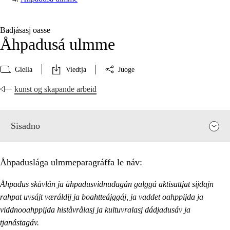
Badjásasj oasse
Åhpadusá ulmme
Giella
Viedtja
Juoge
kunst og skapande arbeid
Sisadno
Åhpaduslága ulmmeparagráffa le náv:
Åhpadus skåvlån ja åhpadusvidnudagán galggá aktisattjat sijdajn
rahpat uvsájt væráldij ja boahtteájggáj, ja vaddet oahppijda ja
viddnooahppijda histåvrålasj ja kultuvralasj dádjadusáv ja
tjanástagáv.