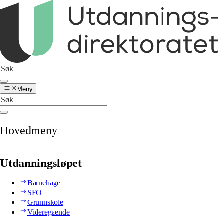
Meny
Hovedmeny
Utdanningsløpet
Barnehage
SFO
Grunnskole
Videregående