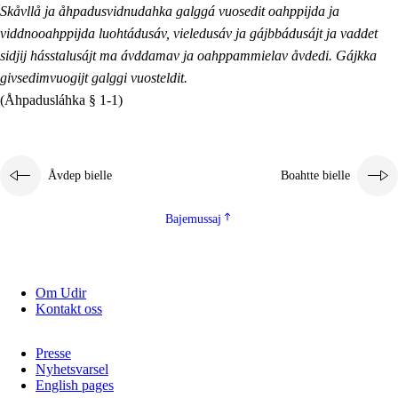
Skåvllå ja åhpadusvidnudahka galggá vuosedit oahppijda ja
viddnooahppijda luohtádusáv, vieledusáv ja gájbbádusájt ja vaddet
sidjij hásstalusájt ma ávddamav ja oahppammielav åvdedi. Gájkka
givsedimvuogijt galggi vuosteldit.
(Åhpadusláhka § 1-1)
Åvdep bielle
Boahtte bielle
Bajemussaj
Om Udir
Kontakt oss
Presse
Nyhetsvarsel
English pages