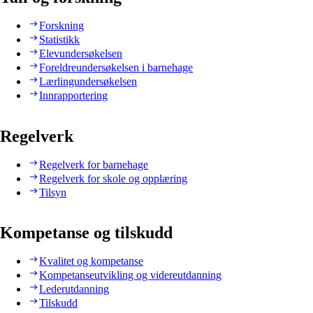
Forskning
Statistikk
Elevundersøkelsen
Foreldreundersøkelsen i barnehage
Lærlingundersøkelsen
Innrapportering
Regelverk
Regelverk for barnehage
Regelverk for skole og opplæring
Tilsyn
Kompetanse og tilskudd
Kvalitet og kompetanse
Kompetanseutvikling og videreutdanning
Lederutdanning
Tilskudd