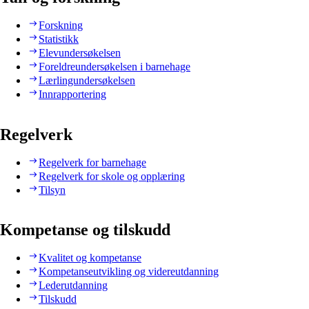
Forskning
Statistikk
Elevundersøkelsen
Foreldreundersøkelsen i barnehage
Lærlingundersøkelsen
Innrapportering
Regelverk
Regelverk for barnehage
Regelverk for skole og opplæring
Tilsyn
Kompetanse og tilskudd
Kvalitet og kompetanse
Kompetanseutvikling og videreutdanning
Lederutdanning
Tilskudd