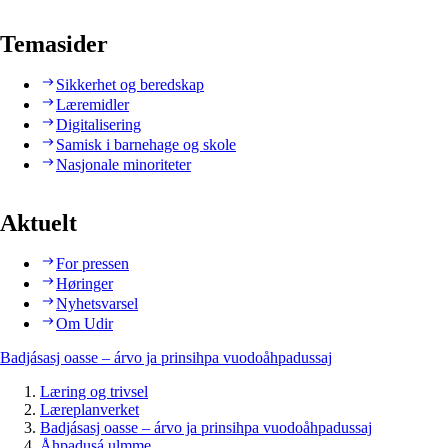
Temasider
Sikkerhet og beredskap
Læremidler
Digitalisering
Samisk i barnehage og skole
Nasjonale minoriteter
Aktuelt
For pressen
Høringer
Nyhetsvarsel
Om Udir
Badjásasj oasse – árvo ja prinsihpa vuodoåhpadussaj
Læring og trivsel
Læreplanverket
Badjásasj oasse – árvo ja prinsihpa vuodoåhpadussaj
Åhpadusá ulmme