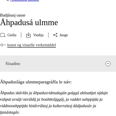
Badjásasj oasse
Åhpadusá ulmme
Giella
Viedtja
Juoge
kunst og visuelle verkemiddel
Sisadno
Åhpaduslága ulmmeparagráffa le náv:
Åhpadus skåvlån ja åhpadusvidnudagán galggá aktisattjat sijdajn
rahpat uvsájt væráldij ja boahtteájggáj, ja vaddet oahppijda ja
viddnooahppijda histåvrålasj ja kultuvralasj dádjadusáv ja
tjanástagáv.