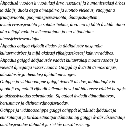
Åhpadusá vuodon li vuodulasj árvo risstalasj ja humanisstalasj árbes
ja dábijs, duola degu almasjárvo ja luondo vieledus, vuojŋŋana
friddjavuohta, guojmmegieresvuohta, ándagisluojttemi,
avtaárvvusasjvuohta ja solidaritiehtta, árvo ma aj båhti åvddån duon
dán religijåvnån ja iellemvuojnon ja ma li tjanádum
almasjrievtesvuodajda.
Åhpadus galggá vijdedit diedov ja dádjadusáv nasjunála
kultuvrraárbes ja mijá aktisasj rijkajgasskasasj kultuvrradábes.
Åhpadus galggá dádjadusáv vaddet kultuvralasj moattevuodas ja
vieledit ájnegattja vissesvuodav. Galggá aj åvdedit demokratijav,
dássádusáv ja diedalasj ájádallamvuogev.
Oahppe ja viddnooahppe galggi åvdedit diedov, máhtudagáv ja
guottojt vaj máhtti rijbadit iellemin ja vaj máhtti oasev válldet bargojs
ja aktisasjvuodas sebrudagán. Sij galggi åvdedit dåmadimávov,
berustimev ja diehtemvájnogisvuodav.
Oahppe ja viddnoaoahppe galggi oahppát lájttálisát ájádallat ja
etihkalattjat ja birásdiedulattjat dåmadit. Sij galggi åvdåsvásstediddje
oasálasjvuodav dåbddåt ja riektáv oassálasstemij.