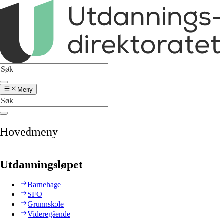
Meny
Hovedmeny
Utdanningsløpet
Barnehage
SFO
Grunnskole
Videregående