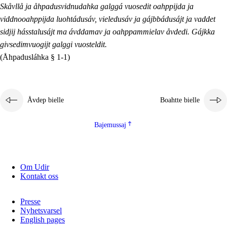
Skåvllå ja åhpadusvidnudahka galggá vuosedit oahppijda ja
viddnooahppijda luohtádusáv, vieledusáv ja gájbbádusájt ja vaddet
sidjij hásstalusájt ma ávddamav ja oahppammielav åvdedi. Gájkka
givsedimvuogijt galggi vuosteldit.
(Åhpadusláhka § 1-1)
Åvdep bielle
Boahtte bielle
Bajemussaj
Om Udir
Kontakt oss
Presse
Nyhetsvarsel
English pages