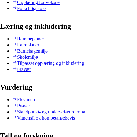
Opplæring for voksne
Folkehøgskole
Læring og inkludering
Rammeplaner
Læreplaner
Barnehagemiljø
Skolemiljø
Tilpasset opplæring og inkludering
Fravær
Vurdering
Eksamen
Prøver
Standpunkt- og underveisvurdering
Vitnemål og kompetansebevis
Tall og forskning