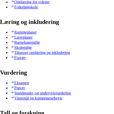
Opplæring for voksne
Folkehøgskole
Læring og inkludering
Rammeplaner
Læreplaner
Barnehagemiljø
Skolemiljø
Tilpasset opplæring og inkludering
Fravær
Vurdering
Eksamen
Prøver
Standpunkt- og underveisvurdering
Vitnemål og kompetansebevis
Tall og forskning