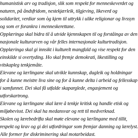
humanistisk arv og tradisjon, slik som respekt for menneskeverdet og
naturen, på åndsfridom, nestekjærleik, tilgjeving, likeverd og
solidaritet, verdiar som òg kjem til uttrykk i ulike religionar og livssyn
og som er forankra i menneskerettane.
Opplæringa skal bidra til å utvide kjennskapen til og forståinga av den
nasjonale kulturarven og vår felles internasjonale kulturtradisjon.
Opplæringa skal gi innsikt i kulturelt mangfald og vise respekt for den
einskilde si overtyding. Ho skal fremje demokrati, likestilling og
vitskapleg tenkjemåte.
Elevane og lærlingane skal utvikle kunnskap, dugleik og holdningar
for å kunne meistre liva sine og for å kunne delta i arbeid og fellesskap
i samfunnet. Dei skal få utfalde skaparglede, engasjement og
utforskartrong.
Elevane og lærlingane skal lære å tenkje kritisk og handle etisk og
miljøbevisst. Dei skal ha medansvar og rett til medverknad.
Skolen og lærebedrifta skal møte elevane og lærlingane med tillit,
respekt og krav og gi dei utfordringar som fremjar danning og lærelyst.
Alle former for diskriminering skal motarbeidast.