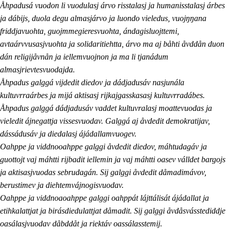
Åhpadusá vuodon li vuodulasj árvo risstalasj ja humanisstalasj árbes
ja dábijs, duola degu almasjárvo ja luondo vieledus, vuojŋŋana
friddjavuohta, guojmmegieresvuohta, ándagisluojttemi,
avtaárvvusasjvuohta ja solidaritiehtta, árvo ma aj båhti åvddån duon
dán religijåvnån ja iellemvuojnon ja ma li tjanádum
almasjrievtesvuodajda.
Åhpadus galggá vijdedit diedov ja dádjadusáv nasjunála
kultuvrraárbes ja mijá aktisasj rijkajgasskasasj kultuvrradábes.
Åhpadus galggá dádjadusáv vaddet kultuvralasj moattevuodas ja
vieledit ájnegattja vissesvuodav. Galggá aj åvdedit demokratijav,
dássádusáv ja diedalasj ájádallamvuogev.
Oahppe ja viddnooahppe galggi åvdedit diedov, máhtudagáv ja
guottojt vaj máhtti rijbadit iellemin ja vaj máhtti oasev válldet bargojs
ja aktisasjvuodas sebrudagán. Sij galggi åvdedit dåmadimávov,
berustimev ja diehtemvájnogisvuodav.
Oahppe ja viddnoaoahppe galggi oahppát lájttálisát ájádallat ja
etihkalattjat ja birásdiedulattjat dåmadit. Sij galggi åvdåsvásstediddje
oasálasjvuodav dåbddåt ja riektáv oassálasstemij.