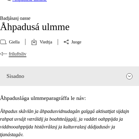
Badjásasj oasse
Åhpadusá ulmme
Giella
Viedtja
Juoge
friluftsliv
Sisadno
Åhpaduslága ulmmeparagráffa le náv:
Åhpadus skåvlån ja åhpadusvidnudagán galggá aktisattjat sijdajn
rahpat uvsájt væráldij ja boahtteájggáj, ja vaddet oahppijda ja
viddnooahppijda histåvrålasj ja kultuvralasj dádjadusáv ja
tjanástagáv.