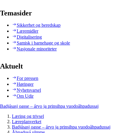
Temasider
Sikkerhet og beredskap
Læremidler
Digitalisering
Samisk i barnehage og skole
Nasjonale minoriteter
Aktuelt
For pressen
Høringer
Nyhetsvarsel
Om Udir
Badjásasj oasse – árvo ja prinsihpa vuodoåhpadussaj
Læring og trivsel
Læreplanverket
Badjásasj oasse – árvo ja prinsihpa vuodoåhpadussaj
Åhpadusá ulmme