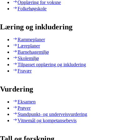
Opplæring for voksne
Folkehøgskole
Læring og inkludering
Rammeplaner
Læreplaner
Barnehagemiljø
Skolemiljø
Tilpasset opplæring og inkludering
Fravær
Vurdering
Eksamen
Prøver
Standpunkt- og underveisvurdering
Vitnemål og kompetansebevis
Tall og forskning