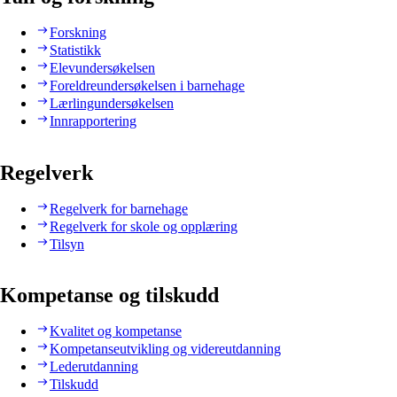
Forskning
Statistikk
Elevundersøkelsen
Foreldreundersøkelsen i barnehage
Lærlingundersøkelsen
Innrapportering
Regelverk
Regelverk for barnehage
Regelverk for skole og opplæring
Tilsyn
Kompetanse og tilskudd
Kvalitet og kompetanse
Kompetanseutvikling og videreutdanning
Lederutdanning
Tilskudd