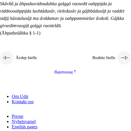
Skåvllå ja åhpadusvidnudahka galggá vuosedit oahppijda ja
viddnooahppijda luohtádusáv, vieledusáv ja gájbbádusájt ja vaddet
sidjij hásstalusájt ma ávddamav ja oahppammielav åvdedi. Gájkka
givsedimvuogijt galggi vuosteldit.
(Åhpadusláhka § 1-1)
Åvdep bielle
Boahtte bielle
Bajemussaj
Om Udir
Kontakt oss
Presse
Nyhetsvarsel
English pages