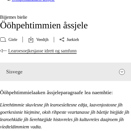
Bijjemes bielie
Ööhpehtimmien åssjele
Gïele
Veedtjh
Juekieh
Learoesoejkesjasse idrett og samfunn
Sisvege
Ööhpehtimmielaaken åssjeleparagraafe lea naemhtie:
Lïerehtimmie skuvlesne jïh learoesïeltesne edtja, laavenjostosne jïh
goerkesisnie hïejmine, oksh rïhpeste veartanasse jïh båetije biejjide jïh
learoehkidie jïh lïerehtæjjide histovreles jïh kultuvreles daajroem jïh
vïedteldimmiem vadta.