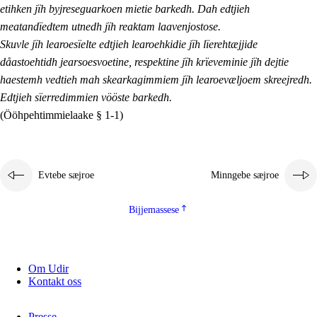
etihken jïh byjreseguarkoen mietie barkedh. Dah edtjieh
meatandïedtem utnedh jïh reaktam laavenjostose.
Skuvle jïh learoesïelte edtjieh learoehkidie jïh lïerehtæjjide
dåastoehtidh jearsoesvoetine, respektine jïh krïeveminie jïh dejtie
haestemh vedtieh mah skearkagimmiem jïh learoevæljoem skreejredh.
Edtjieh sïerredimmien vööste barkedh.
(Ööhpehtimmielaake § 1-1)
Evtebe sæjroe
Minngebe sæjroe
Bijjemassese
Om Udir
Kontakt oss
Presse