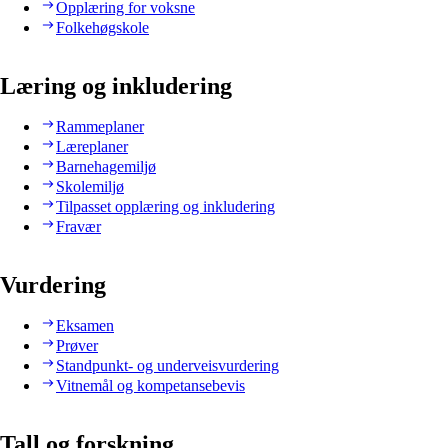
Opplæring for voksne
Folkehøgskole
Læring og inkludering
Rammeplaner
Læreplaner
Barnehagemiljø
Skolemiljø
Tilpasset opplæring og inkludering
Fravær
Vurdering
Eksamen
Prøver
Standpunkt- og underveisvurdering
Vitnemål og kompetansebevis
Tall og forskning