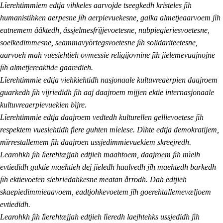
Lïerehtimmiem edtja vihkeles aarvojde tseegkedh kristeles jïh
humanistihken aerpesne jïh aerpievuekesne, galka almetjeaarvoem jïh
eatnemem ååktedh, åssjelmesfrïjjevoetesne, nubpiegieriesvoetesne,
soelkedimmesne, seammavyörtegsvoetesne jïh solidariteetesne,
aarvoeh mah vuesiehtieh ovmessie religijovnine jïh jielemevuajnojne
jïh almetjereaktide gaaredieh.
Lïerehtimmie edtja viehkiehtidh nasjonaale kultuvreaerpien daajroem
guarkedh jïh vijriedidh jïh aaj daajroem mijjen ektie internasjonaale
kultuvreaerpievuekien bïjre.
Lïerehtimmie edtja daajroem vedtedh kulturellen gellievoetese jïh
respektem vuesiehtidh fïere guhten mïelese. Dïhte edtja demokratijem,
mïrrestallemem jïh daajroen ussjedimmievuekiem skreejredh.
Learohkh jïh lïerehtæjjah edtjieh maahtoem, daajroem jïh mïelh
evtiedidh guktie maehtieh dej jieledh haalvedh jïh maehtedh barkedh
jïh ektievoeten siebriedahkesne meatan årrodh. Dah edtjieh
skaepiedimmieaavoem, eadtjohkevoetem jïh goerehtallemevæljoem
evtiedidh.
Learohkh jïh lïerehtæjjah edtjieh lïeredh laejhtehks ussjedidh jïh