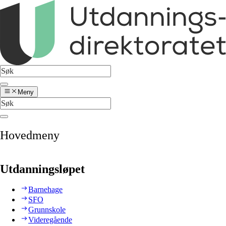
Meny
Hovedmeny
Utdanningsløpet
Barnehage
SFO
Grunnskole
Videregående