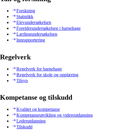
Forskning
Statistikk
Elevundersøkelsen
Foreldreundersøkelsen i barnehage
Lærlingundersøkelsen
Innrapportering
Regelverk
Regelverk for barnehage
Regelverk for skole og opplæring
Tilsyn
Kompetanse og tilskudd
Kvalitet og kompetanse
Kompetanseutvikling og videreutdanning
Lederutdanning
Tilskudd