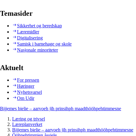
Temasider
Sikkerhet og beredskap
Læremidler
Digitalisering
Samisk i barnehage og skole
Nasjonale minoriteter
Aktuelt
For pressen
Høringer
Nyhetsvarsel
Om Udir
Bijjemes bielie – aarvoeh jïh prinsihph maadthööhpehtimmesne
Læring og trivsel
Læreplanverket
Bijjemes bielie – aarvoeh jïh prinsihph maadthööhpehtimmesne
Ööhpehtimmien åssjele