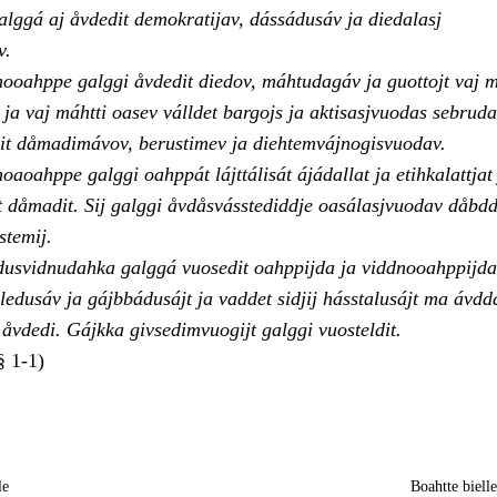
alggá aj åvdedit demokratijav, dássádusáv ja diedalasj
v.
ooahppe galggi åvdedit diedov, máhtudagáv ja guottojt vaj m
n ja vaj máhtti oasev válldet bargojs ja aktisasjvuodas sebrud
dit dåmadimávov, berustimev ja diehtemvájnogisvuodav.
aoahppe galggi oahppát lájttálisát ájádallat ja etihkalattjat
at dåmadit. Sij galggi åvdåsvásstediddje oasálasjvuodav dåbdd
stemij.
dusvidnudahka galggá vuosedit oahppijda ja viddnooahppijda
ledusáv ja gájbbádusájt ja vaddet sidjij hásstalusájt ma ávd
vdedi. Gájkka givsedimvuogijt galggi vuosteldit.
§ 1-1)
le
Boahtte biell