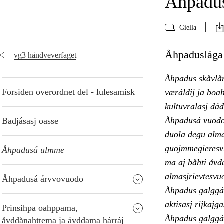
Åhpadu
Giella
Åhpaduslága 
vg3 håndveverfaget
Åhpadus skåvlån
Forsiden overordnet del - lulesamisk
væráldij ja boah
kultuvralasj dád
Åhpadusá vuodon 
Badjásasj oasse
duola degu alma
guojmmegieresvu
Åhpadusá ulmme
ma aj båhti åvd
almasjrievtesvu
Åhpadusá árvvovuodo
Åhpadus galggá 
aktisasj rijkajg
Prinsihpa oahppama,
Åhpadus galggá 
åvddånahttema ja ávddama hárráj