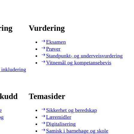
ring
Vurdering
Eksamen
Prøver
Standpunkt- og underveisvurdering
Vitnemål og kompetansebevis
 inkludering
skudd
Temasider
e
Sikkerhet og beredskap
og
Læremidler
Digitalisering
Samisk i barnehage og skole