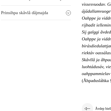
vissesvuodav. G
ájádallamvuoge
Prinsihpa skåvlå dåjmajda
Oahppe ja viddn
rijbadit iellemi
Sij galggi åvde
Oahppe ja viddno
birásdiedulattj
riektáv oassálas
Skåvllå ja åhpa
luohtádusáv, vie
oahppammielav å
(Åhpadusláhka 
Åvdep biel