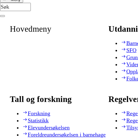
Hovedmeny
Utdanni
Barn
SFO
Grun
Vide
Oppl
Folk
Tall og forskning
Regelve
Forskning
Rege
Statistikk
Rege
Elevundersøkelsen
Tilsy
Foreldreundersøkelsen i barnehage