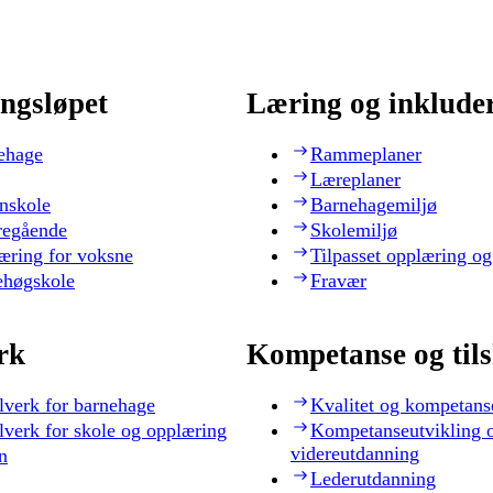
ngsløpet
Læring og inklude
ehage
Rammeplaner
Læreplaner
nskole
Barnehagemiljø
regående
Skolemiljø
æring for voksne
Tilpasset opplæring og
ehøgskole
Fravær
rk
Kompetanse og til
lverk for barnehage
Kvalitet og kompetans
lverk for skole og opplæring
Kompetanseutvikling 
videreutdanning
n
Lederutdanning