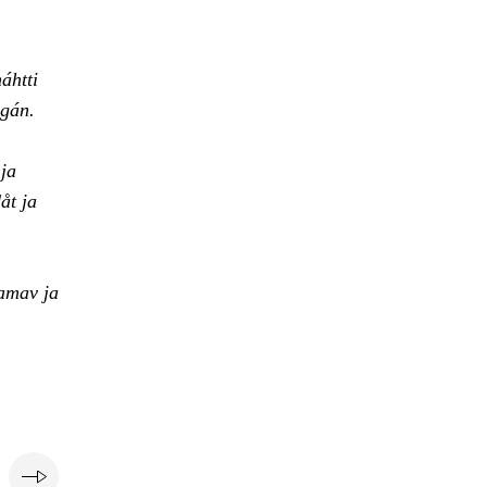
áhtti
agán.
 ja
åt ja
damav ja
e