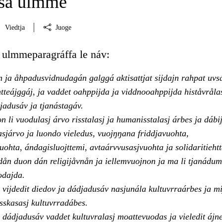
sá ulmme
Viedtja
Juoge
ulmmeparagráffa le náv:
 ja åhpadusvidnudagán galggá aktisattjat sijdajn rahpat uvsá
tteájggáj, ja vaddet oahppijda ja viddnooahppijda histåvrålas
jadusáv ja tjanástagáv.
li vuodulasj árvo risstalasj ja humanisstalasj árbes ja dábij
sjárvo ja luondo vieledus, vuojŋŋana friddjavuohta,
ohta, ándagisluojttemi, avtaárvvusasjvuohta ja solidaritiehtt
dån duon dán religijåvnån ja iellemvuojnon ja ma li tjanádum
odajda.
vijdedit diedov ja dádjadusáv nasjunála kultuvrraárbes ja mi
asskasasj kultuvrradábes.
dádjadusáv vaddet kultuvralasj moattevuodas ja vieledit ájne