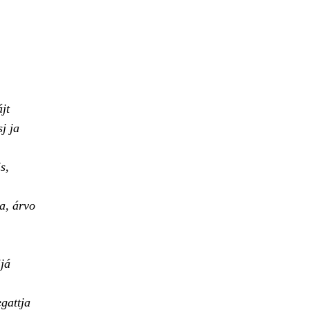
jt
j ja
s,
a, árvo
já
gattja