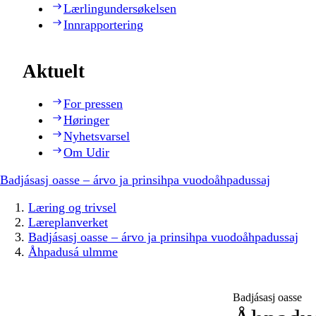
Lærlingundersøkelsen
Innrapportering
Aktuelt
For pressen
Høringer
Nyhetsvarsel
Om Udir
Badjásasj oasse – árvo ja prinsihpa vuodoåhpadussaj
Læring og trivsel
Læreplanverket
Badjásasj oasse – árvo ja prinsihpa vuodoåhpadussaj
Åhpadusá ulmme
Badjásasj oasse