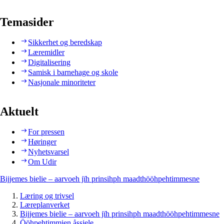
Temasider
Sikkerhet og beredskap
Læremidler
Digitalisering
Samisk i barnehage og skole
Nasjonale minoriteter
Aktuelt
For pressen
Høringer
Nyhetsvarsel
Om Udir
Bijjemes bielie – aarvoeh jïh prinsihph maadthööhpehtimmesne
Læring og trivsel
Læreplanverket
Bijjemes bielie – aarvoeh jïh prinsihph maadthööhpehtimmesne
Ööhpehtimmien åssjele