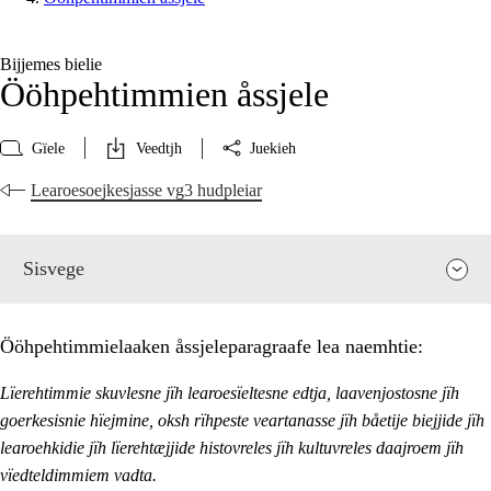
Bijjemes bielie
Ööhpehtimmien åssjele
Gïele
Veedtjh
Juekieh
Learoesoejkesjasse vg3 hudpleiar
Sisvege
Ööhpehtimmielaaken åssjeleparagraafe lea naemhtie:
Lïerehtimmie skuvlesne jïh learoesïeltesne edtja, laavenjostosne jïh
goerkesisnie hïejmine, oksh rïhpeste veartanasse jïh båetije biejjide jïh
learoehkidie jïh lïerehtæjjide histovreles jïh kultuvreles daajroem jïh
vïedteldimmiem vadta.