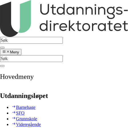
Meny
Hovedmeny
Utdanningsløpet
Barnehage
SFO
Grunnskole
Videregående