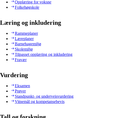
Opplæring for voksne
Folkehøgskole
Læring og inkludering
Rammeplaner
Læreplaner
Barnehagemiljø
Skolemiljø
Tilpasset opplæring og inkludering
Fravær
Vurdering
Eksamen
Prøver
Standpunkt- og underveisvurdering
Vitnemål og kompetansebevis
Tall og forskning