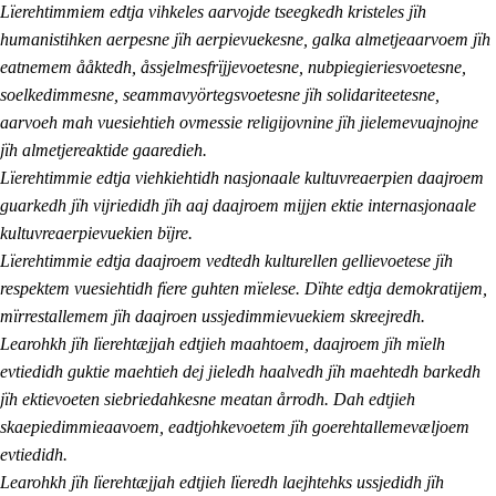
Lïerehtimmiem edtja vihkeles aarvojde tseegkedh kristeles jïh
humanistihken aerpesne jïh aerpievuekesne, galka almetjeaarvoem jïh
eatnemem ååktedh, åssjelmesfrïjjevoetesne, nubpiegieriesvoetesne,
soelkedimmesne, seammavyörtegsvoetesne jïh solidariteetesne,
aarvoeh mah vuesiehtieh ovmessie religijovnine jïh jielemevuajnojne
jïh almetjereaktide gaaredieh.
Lïerehtimmie edtja viehkiehtidh nasjonaale kultuvreaerpien daajroem
guarkedh jïh vijriedidh jïh aaj daajroem mijjen ektie internasjonaale
kultuvreaerpievuekien bïjre.
Lïerehtimmie edtja daajroem vedtedh kulturellen gellievoetese jïh
respektem vuesiehtidh fïere guhten mïelese. Dïhte edtja demokratijem,
mïrrestallemem jïh daajroen ussjedimmievuekiem skreejredh.
Learohkh jïh lïerehtæjjah edtjieh maahtoem, daajroem jïh mïelh
evtiedidh guktie maehtieh dej jieledh haalvedh jïh maehtedh barkedh
jïh ektievoeten siebriedahkesne meatan årrodh. Dah edtjieh
skaepiedimmieaavoem, eadtjohkevoetem jïh goerehtallemevæljoem
evtiedidh.
Learohkh jïh lïerehtæjjah edtjieh lïeredh laejhtehks ussjedidh jïh