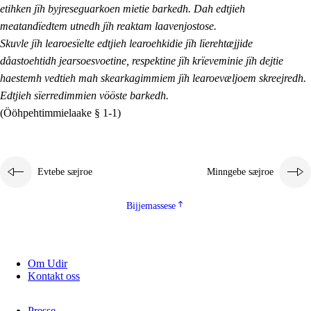
etihken jïh byjreseguarkoen mietie barkedh. Dah edtjieh
meatandïedtem utnedh jïh reaktam laavenjostose.
Skuvle jïh learoesïelte edtjieh learoehkidie jïh lïerehtæjjide
dåastoehtidh jearsoesvoetine, respektine jïh krïeveminie jïh dejtie
haestemh vedtieh mah skearkagimmiem jïh learoevæljoem skreejredh.
Edtjieh sïerredimmien vööste barkedh.
(Ööhpehtimmielaake § 1-1)
Evtebe sæjroe
Minngebe sæjroe
Bijjemassese
Om Udir
Kontakt oss
Presse