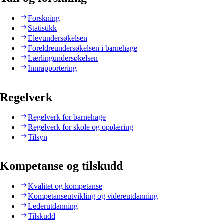
Forskning
Statistikk
Elevundersøkelsen
Foreldreundersøkelsen i barnehage
Lærlingundersøkelsen
Innrapportering
Regelverk
Regelverk for barnehage
Regelverk for skole og opplæring
Tilsyn
Kompetanse og tilskudd
Kvalitet og kompetanse
Kompetanseutvikling og videreutdanning
Lederutdanning
Tilskudd