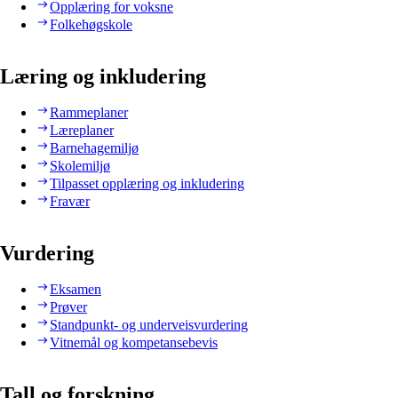
Opplæring for voksne
Folkehøgskole
Læring og inkludering
Rammeplaner
Læreplaner
Barnehagemiljø
Skolemiljø
Tilpasset opplæring og inkludering
Fravær
Vurdering
Eksamen
Prøver
Standpunkt- og underveisvurdering
Vitnemål og kompetansebevis
Tall og forskning