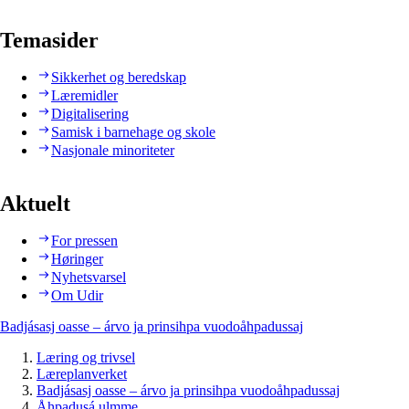
Temasider
Sikkerhet og beredskap
Læremidler
Digitalisering
Samisk i barnehage og skole
Nasjonale minoriteter
Aktuelt
For pressen
Høringer
Nyhetsvarsel
Om Udir
Badjásasj oasse – árvo ja prinsihpa vuodoåhpadussaj
Læring og trivsel
Læreplanverket
Badjásasj oasse – árvo ja prinsihpa vuodoåhpadussaj
Åhpadusá ulmme