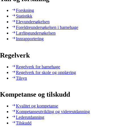
Forskning
Statistikk
Elevundersøkelsen
Foreldreundersøkelsen i barnehage
Lærlingundersøkelsen
Innrapportering
Regelverk
Regelverk for barnehage
Regelverk for skole og opplæring
Tilsyn
Kompetanse og tilskudd
Kvalitet og kompetanse
Kompetanseutvikling og videreutdanning
Lederutdanning
Tilskudd