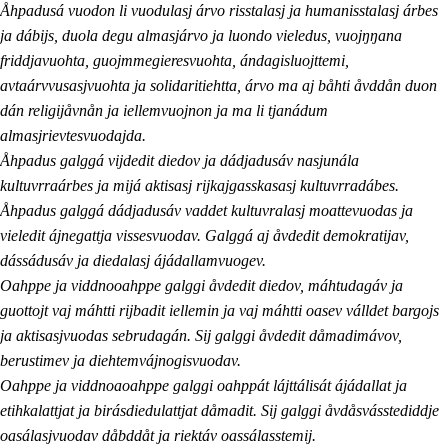
Åhpadusá vuodon li vuodulasj árvo risstalasj ja humanisstalasj árbes
ja dábijs, duola degu almasjárvo ja luondo vieledus, vuojŋŋana
friddjavuohta, guojmmegieresvuohta, ándagisluojttemi,
avtaárvvusasjvuohta ja solidaritiehtta, árvo ma aj båhti åvddån duon
dán religijåvnån ja iellemvuojnon ja ma li tjanádum
almasjrievtesvuodajda.
Åhpadus galggá vijdedit diedov ja dádjadusáv nasjunála
kultuvrraárbes ja mijá aktisasj rijkajgasskasasj kultuvrradábes.
Åhpadus galggá dádjadusáv vaddet kultuvralasj moattevuodas ja
vieledit ájnegattja vissesvuodav. Galggá aj åvdedit demokratijav,
dássádusáv ja diedalasj ájádallamvuogev.
Oahppe ja viddnooahppe galggi åvdedit diedov, máhtudagáv ja
guottojt vaj máhtti rijbadit iellemin ja vaj máhtti oasev válldet bargojs
ja aktisasjvuodas sebrudagán. Sij galggi åvdedit dåmadimávov,
berustimev ja diehtemvájnogisvuodav.
Oahppe ja viddnoaoahppe galggi oahppát lájttálisát ájádallat ja
etihkalattjat ja birásdiedulattjat dåmadit. Sij galggi åvdåsvásstediddje
oasálasjvuodav dåbddåt ja riektáv oassálasstemij.