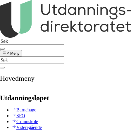
Meny
Hovedmeny
Utdanningsløpet
Barnehage
SFO
Grunnskole
Videregående