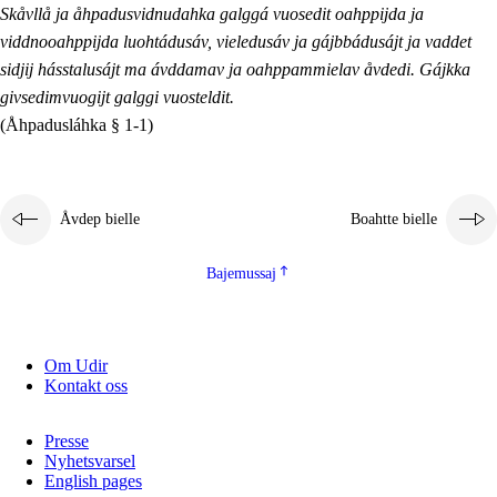
Skåvllå ja åhpadusvidnudahka galggá vuosedit oahppijda ja
viddnooahppijda luohtádusáv, vieledusáv ja gájbbádusájt ja vaddet
sidjij hásstalusájt ma ávddamav ja oahppammielav åvdedi. Gájkka
givsedimvuogijt galggi vuosteldit.
(Åhpadusláhka § 1-1)
Åvdep bielle
Boahtte bielle
Bajemussaj
Om Udir
Kontakt oss
Presse
Nyhetsvarsel
English pages