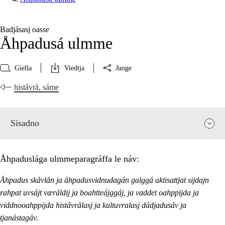
Badjásasj oasse
Åhpadusá ulmme
Giella
Viedtja
Juoge
histåvrå, sáme
Sisadno
Åhpaduslága ulmmeparagráffa le náv:
Åhpadus skåvlån ja åhpadusvidnudagán galggá aktisattjat sijdajn
rahpat uvsájt væráldij ja boahtteájggáj, ja vaddet oahppijda ja
viddnooahppijda histåvrålasj ja kultuvralasj dádjadusáv ja
tjanástagáv.