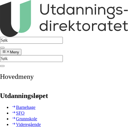
Meny
Hovedmeny
Utdanningsløpet
Barnehage
SFO
Grunnskole
Videregående