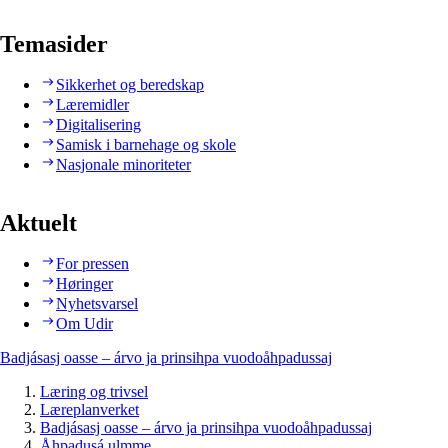
Temasider
Sikkerhet og beredskap
Læremidler
Digitalisering
Samisk i barnehage og skole
Nasjonale minoriteter
Aktuelt
For pressen
Høringer
Nyhetsvarsel
Om Udir
Badjásasj oasse – árvo ja prinsihpa vuodoåhpadussaj
Læring og trivsel
Læreplanverket
Badjásasj oasse – árvo ja prinsihpa vuodoåhpadussaj
Åhpadusá ulmme