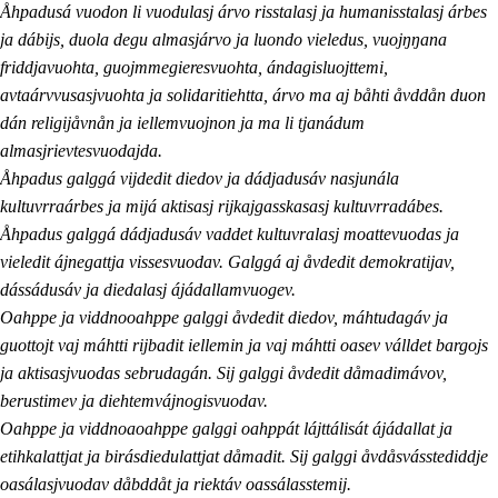
Åhpadusá vuodon li vuodulasj árvo risstalasj ja humanisstalasj árbes
ja dábijs, duola degu almasjárvo ja luondo vieledus, vuojŋŋana
friddjavuohta, guojmmegieresvuohta, ándagisluojttemi,
avtaárvvusasjvuohta ja solidaritiehtta, árvo ma aj båhti åvddån duon
dán religijåvnån ja iellemvuojnon ja ma li tjanádum
almasjrievtesvuodajda.
Åhpadus galggá vijdedit diedov ja dádjadusáv nasjunála
kultuvrraárbes ja mijá aktisasj rijkajgasskasasj kultuvrradábes.
Åhpadus galggá dádjadusáv vaddet kultuvralasj moattevuodas ja
vieledit ájnegattja vissesvuodav. Galggá aj åvdedit demokratijav,
dássádusáv ja diedalasj ájádallamvuogev.
Oahppe ja viddnooahppe galggi åvdedit diedov, máhtudagáv ja
guottojt vaj máhtti rijbadit iellemin ja vaj máhtti oasev válldet bargojs
ja aktisasjvuodas sebrudagán. Sij galggi åvdedit dåmadimávov,
berustimev ja diehtemvájnogisvuodav.
Oahppe ja viddnoaoahppe galggi oahppát lájttálisát ájádallat ja
etihkalattjat ja birásdiedulattjat dåmadit. Sij galggi åvdåsvásstediddje
oasálasjvuodav dåbddåt ja riektáv oassálasstemij.