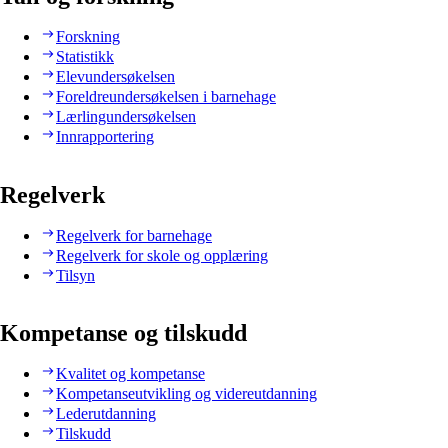
Forskning
Statistikk
Elevundersøkelsen
Foreldreundersøkelsen i barnehage
Lærlingundersøkelsen
Innrapportering
Regelverk
Regelverk for barnehage
Regelverk for skole og opplæring
Tilsyn
Kompetanse og tilskudd
Kvalitet og kompetanse
Kompetanseutvikling og videreutdanning
Lederutdanning
Tilskudd