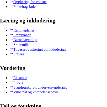
Opplæring for voksne
Folkehøgskole
Læring og inkludering
Rammeplaner
Læreplaner
Barnehagemiljø
Skolemiljø
Tilpasset opplæring og inkludering
Fravær
Vurdering
Eksamen
Prøver
Standpunkt- og underveisvurdering
Vitnemål og kompetansebevis
Tall og forskning