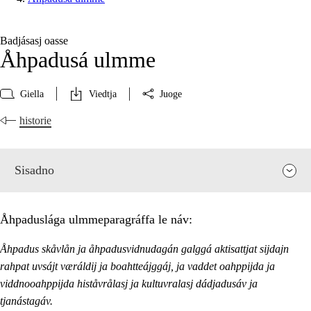
Badjásasj oasse
Åhpadusá ulmme
Giella
Viedtja
Juoge
historie
Sisadno
Åhpaduslága ulmmeparagráffa le náv:
Åhpadus skåvlån ja åhpadusvidnudagán galggá aktisattjat sijdajn
rahpat uvsájt væráldij ja boahtteájggáj, ja vaddet oahppijda ja
viddnooahppijda histåvrålasj ja kultuvralasj dádjadusáv ja
tjanástagáv.