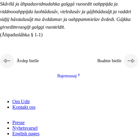
Skåvllå ja åhpadusvidnudahka galggá vuosedit oahppijda ja
viddnooahppijda luohtádusáv, vieledusáv ja gájbbádusájt ja vaddet
sidjij hásstalusájt ma ávddamav ja oahppammielav åvdedi. Gájkka
givsedimvuogijt galggi vuosteldit.
(Åhpadusláhka § 1-1)
Åvdep bielle
Boahtte bielle
Bajemussaj
Om Udir
Kontakt oss
Presse
Nyhetsvarsel
English pages