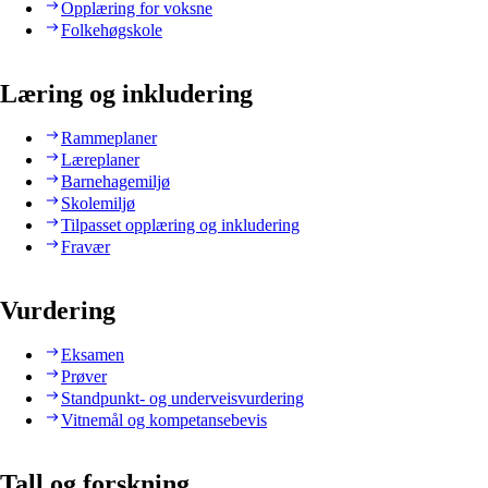
Opplæring for voksne
Folkehøgskole
Læring og inkludering
Rammeplaner
Læreplaner
Barnehagemiljø
Skolemiljø
Tilpasset opplæring og inkludering
Fravær
Vurdering
Eksamen
Prøver
Standpunkt- og underveisvurdering
Vitnemål og kompetansebevis
Tall og forskning