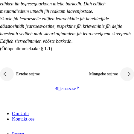
etihken jïh byjreseguarkoen mietie barkedh. Dah edtjieh
meatandïedtem utnedh jïh reaktam laavenjostose.
Skuvle jïh learoesïelte edtjieh learoehkidie jïh lïerehtæjjide
dåastoehtidh jearsoesvoetine, respektine jïh krïeveminie jïh dejtie
haestemh vedtieh mah skearkagimmiem jïh learoevæljoem skreejredh.
Edtjieh sïerredimmien vööste barkedh.
(Ööhpehtimmielaake § 1-1)
Evtebe sæjroe
Minngebe sæjroe
Bijjemassese
Om Udir
Kontakt oss
Presse