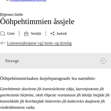
Bijjemes bielie
Ööhpehtimmien åssjele
Gïele
Veedtjh
Juekieh
Learoesoejkesjasse vg2 heste- og dyrefag
Sisvege
Ööhpehtimmielaaken åssjeleparagraafe lea naemhtie:
Lïerehtimmie skuvlesne jïh learoesïeltesne edtja, laavenjostosne jïh
goerkesisnie hïejmine, oksh rïhpeste veartanasse jïh båetije biejjide jïh
learoehkidie jïh lïerehtæjjide histovreles jïh kultuvreles daajroem jïh
vïedteldimmiem vadta.