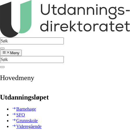
Meny
Hovedmeny
Utdanningsløpet
Barnehage
SFO
Grunnskole
Videregående