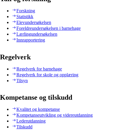
Forskning
Statistikk
Elevundersøkelsen
Foreldreundersøkelsen i barnehage
Lærlingundersøkelsen
Innrapportering
Regelverk
Regelverk for barnehage
Regelverk for skole og opplæring
Tilsyn
Kompetanse og tilskudd
Kvalitet og kompetanse
Kompetanseutvikling og videreutdanning
Lederutdanning
Tilskudd