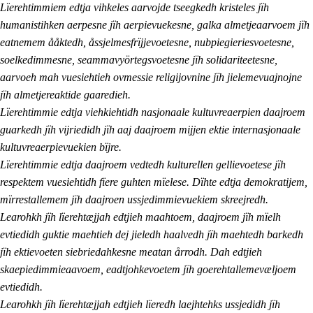
Lïerehtimmiem edtja vihkeles aarvojde tseegkedh kristeles jïh
humanistihken aerpesne jïh aerpievuekesne, galka almetjeaarvoem jïh
eatnemem ååktedh, åssjelmesfrïjjevoetesne, nubpiegieriesvoetesne,
soelkedimmesne, seammavyörtegsvoetesne jïh solidariteetesne,
aarvoeh mah vuesiehtieh ovmessie religijovnine jïh jielemevuajnojne
jïh almetjereaktide gaaredieh.
Lïerehtimmie edtja viehkiehtidh nasjonaale kultuvreaerpien daajroem
guarkedh jïh vijriedidh jïh aaj daajroem mijjen ektie internasjonaale
kultuvreaerpievuekien bïjre.
Lïerehtimmie edtja daajroem vedtedh kulturellen gellievoetese jïh
respektem vuesiehtidh fïere guhten mïelese. Dïhte edtja demokratijem,
mïrrestallemem jïh daajroen ussjedimmievuekiem skreejredh.
Learohkh jïh lïerehtæjjah edtjieh maahtoem, daajroem jïh mïelh
evtiedidh guktie maehtieh dej jieledh haalvedh jïh maehtedh barkedh
jïh ektievoeten siebriedahkesne meatan årrodh. Dah edtjieh
skaepiedimmieaavoem, eadtjohkevoetem jïh goerehtallemevæljoem
evtiedidh.
Learohkh jïh lïerehtæjjah edtjieh lïeredh laejhtehks ussjedidh jïh