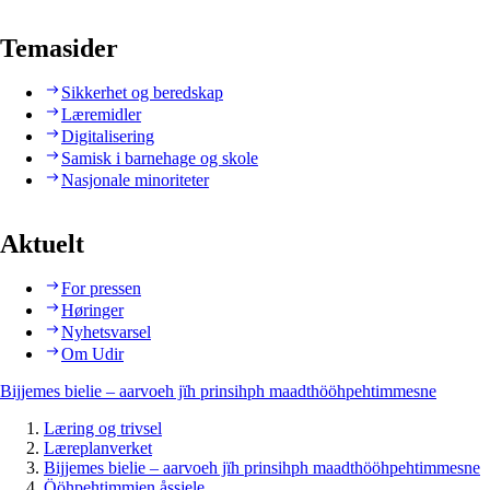
Temasider
Sikkerhet og beredskap
Læremidler
Digitalisering
Samisk i barnehage og skole
Nasjonale minoriteter
Aktuelt
For pressen
Høringer
Nyhetsvarsel
Om Udir
Bijjemes bielie – aarvoeh jïh prinsihph maadthööhpehtimmesne
Læring og trivsel
Læreplanverket
Bijjemes bielie – aarvoeh jïh prinsihph maadthööhpehtimmesne
Ööhpehtimmien åssjele