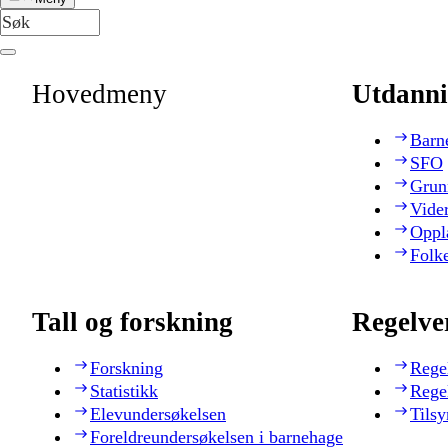
Hovedmeny
Utdanni
Barn
SFO
Grun
Vide
Oppl
Folk
Tall og forskning
Regelve
Forskning
Rege
Statistikk
Rege
Elevundersøkelsen
Tilsy
Foreldreundersøkelsen i barnehage