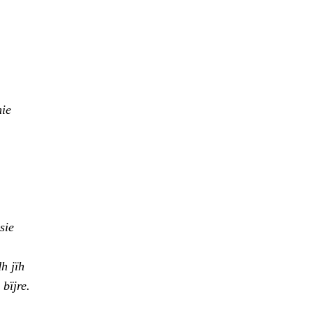
nie
sie
h jïh
bïjre.