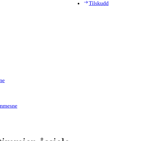
Tilskudd
ne
timmesne