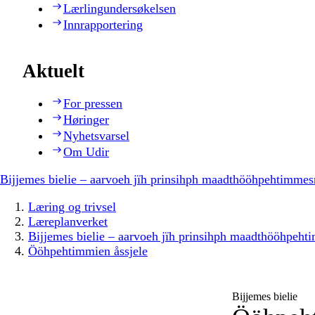
Lærlingundersøkelsen
Innrapportering
Aktuelt
For pressen
Høringer
Nyhetsvarsel
Om Udir
Bijjemes bielie – aarvoeh jïh prinsihph maadthööhpehtimmes
Læring og trivsel
Læreplanverket
Bijjemes bielie – aarvoeh jïh prinsihph maadthööhpeh
Ööhpehtimmien åssjele
Bijjemes bielie