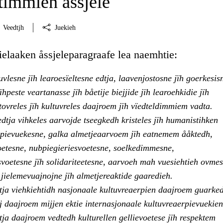
immien åssjele
Veedtjh
Juekieh
laaken åssjeleparagraafe lea naemhtie:
vlesne jïh learoesïeltesne edtja, laavenjostosne jïh goerkesis
ïhpeste veartanasse jïh båetije biejjide jïh learoehkidie jïh
stovreles jïh kultuvreles daajroem jïh vïedteldimmiem vadta.
dtja vihkeles aarvojde tseegkedh kristeles jïh humanistihken
rpievuekesne, galka almetjeaarvoem jïh eatnemem ååktedh,
voetesne, nubpiegieriesvoetesne, soelkedimmesne,
oetesne jïh solidariteetesne, aarvoeh mah vuesiehtieh ovmes
h jielemevuajnojne jïh almetjereaktide gaaredieh.
tja viehkiehtidh nasjonaale kultuvreaerpien daajroem guarked
aj daajroem mijjen ektie internasjonaale kultuvreaerpievuekien 
ja daajroem vedtedh kulturellen gellievoetese jïh respektem