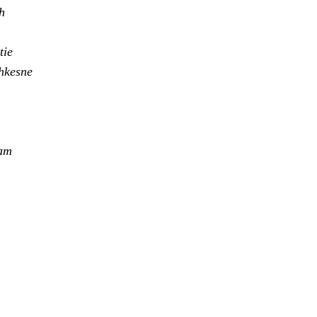
h
tie
ahkesne
tam