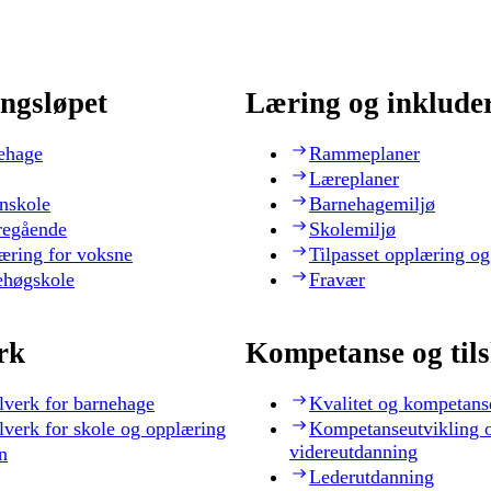
ngsløpet
Læring og inklude
ehage
Rammeplaner
Læreplaner
nskole
Barnehagemiljø
regående
Skolemiljø
æring for voksne
Tilpasset opplæring og
ehøgskole
Fravær
rk
Kompetanse og til
lverk for barnehage
Kvalitet og kompetans
lverk for skole og opplæring
Kompetanseutvikling 
videreutdanning
n
Lederutdanning