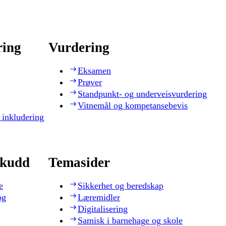
ring
Vurdering
Eksamen
Prøver
Standpunkt- og underveisvurdering
Vitnemål og kompetansebevis
 inkludering
skudd
Temasider
e
Sikkerhet og beredskap
og
Læremidler
Digitalisering
Samisk i barnehage og skole