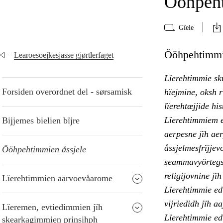
Ööhpeht
Gïele
Ööhpehtimmie
Learoesoejkesjasse gjørtlerfaget
Lïerehtimmie sku
Forsiden overordnet del - sørsamisk
hïejmine, oksh r
lïerehtæjjide hi
Lïerehtimmiem e
Bijjemes bielien bïjre
aerpesne jïh ae
åssjelmesfrïjje
Ööhpehtimmien åssjele
seammavyörtegsv
religijovnine jï
Lïerehtimmien aarvoevåarome
Lïerehtimmie ed
vijriedidh jïh a
Lïeremen, evtiedimmien jïh
Lïerehtimmie edt
skearkagimmien prinsihph