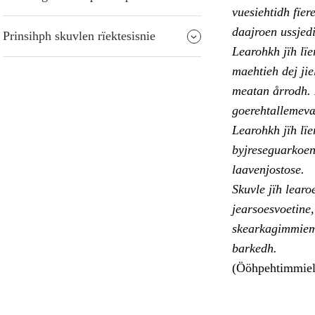
vuesiehtidh fïer
daajroen ussjed
Prinsihph skuvlen rïektesisnie
Learohkh jïh lïe
maehtieh dej ji
meatan årrodh. 
goerehtallemevæ
Learohkh jïh lïe
byjreseguarkoen
laavenjostose.
Skuvle jïh learo
jearsoesvoetine,
skearkagimmiem 
barkedh.
(Ööhpehtimmiel