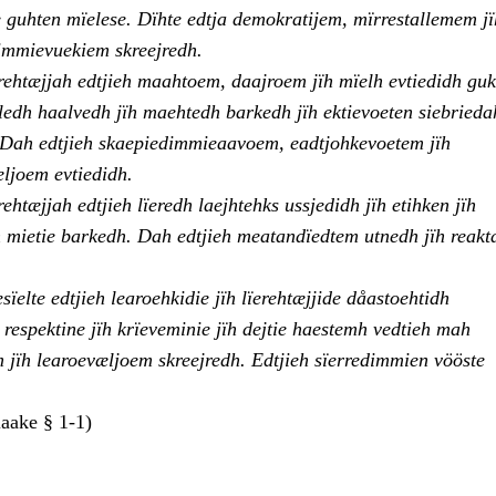
e guhten mïelese. Dïhte edtja demokratijem, mïrrestallemem jï
immievuekiem skreejredh.
rehtæjjah edtjieh maahtoem, daajroem jïh mïelh evtiedidh guk
eledh haalvedh jïh maehtedh barkedh jïh ektievoeten siebried
Dah edtjieh skaepiedimmieaavoem, eadtjohkevoetem jïh
ljoem evtiedidh.
rehtæjjah edtjieh lïeredh laejhtehks ussjedidh jïh etihken jïh
 mietie barkedh. Dah edtjieh meatandïedtem utnedh jïh reak
esïelte edtjieh learoehkidie jïh lïerehtæjjide dåastoehtidh
 respektine jïh krïeveminie jïh dejtie haestemh vedtieh mah
jïh learoevæljoem skreejredh. Edtjieh sïerredimmien vööste
aake § 1-1)