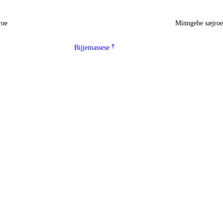
roe
Minngebe sæjro
Bijjemassese