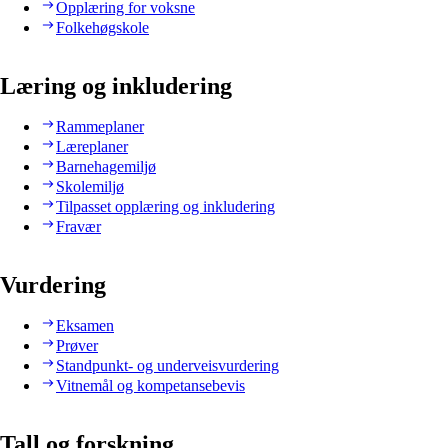
Opplæring for voksne
Folkehøgskole
Læring og inkludering
Rammeplaner
Læreplaner
Barnehagemiljø
Skolemiljø
Tilpasset opplæring og inkludering
Fravær
Vurdering
Eksamen
Prøver
Standpunkt- og underveisvurdering
Vitnemål og kompetansebevis
Tall og forskning