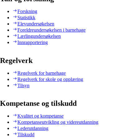
Forskning
Statistikk
Elevundersøkelsen
Foreldreundersøkelsen i barnehage
Lærlingundersøkelsen
Innrapportering
Regelverk
Regelverk for barnehage
Regelverk for skole og opplæring
Tilsyn
Kompetanse og tilskudd
Kvalitet og kompetanse
Kompetanseutvikling og videreutdanning
Lederutdanning
Tilskudd