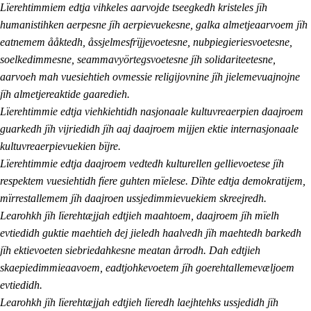
Lïerehtimmiem edtja vihkeles aarvojde tseegkedh kristeles jïh
humanistihken aerpesne jïh aerpievuekesne, galka almetjeaarvoem jïh
eatnemem ååktedh, åssjelmesfrïjjevoetesne, nubpiegieriesvoetesne,
soelkedimmesne, seammavyörtegsvoetesne jïh solidariteetesne,
aarvoeh mah vuesiehtieh ovmessie religijovnine jïh jielemevuajnojne
jïh almetjereaktide gaaredieh.
Lïerehtimmie edtja viehkiehtidh nasjonaale kultuvreaerpien daajroem
guarkedh jïh vijriedidh jïh aaj daajroem mijjen ektie internasjonaale
kultuvreaerpievuekien bïjre.
Lïerehtimmie edtja daajroem vedtedh kulturellen gellievoetese jïh
respektem vuesiehtidh fïere guhten mïelese. Dïhte edtja demokratijem,
mïrrestallemem jïh daajroen ussjedimmievuekiem skreejredh.
Learohkh jïh lïerehtæjjah edtjieh maahtoem, daajroem jïh mïelh
evtiedidh guktie maehtieh dej jieledh haalvedh jïh maehtedh barkedh
jïh ektievoeten siebriedahkesne meatan årrodh. Dah edtjieh
skaepiedimmieaavoem, eadtjohkevoetem jïh goerehtallemevæljoem
evtiedidh.
Learohkh jïh lïerehtæjjah edtjieh lïeredh laejhtehks ussjedidh jïh