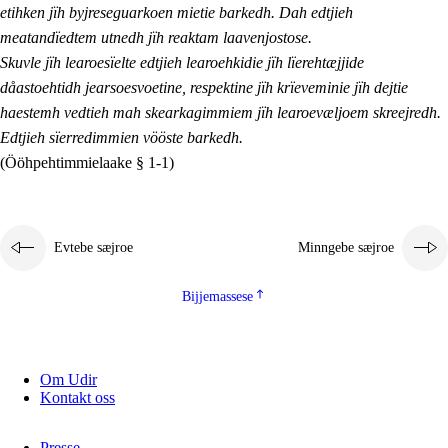
etihken jïh byjreseguarkoen mietie barkedh. Dah edtjieh
meatandïedtem utnedh jïh reaktam laavenjostose.
Skuvle jïh learoesïelte edtjieh learoehkidie jïh lïerehtæjjide
dåastoehtidh jearsoesvoetine, respektine jïh krïeveminie jïh dejtie
haestemh vedtieh mah skearkagimmiem jïh learoevæljoem skreejredh.
Edtjieh sïerredimmien vööste barkedh.
(Ööhpehtimmielaake § 1-1)
Evtebe sæjroe
Minngebe sæjroe
Bijjemassese
Om Udir
Kontakt oss
Presse