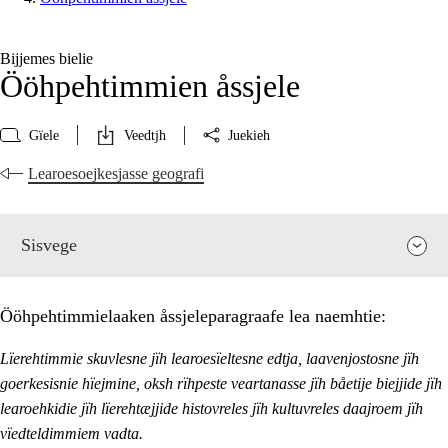
Bijjemes bielie
Ööhpehtimmien åssjele
Gïele
Veedtjh
Juekieh
Learoesoejkesjasse geografi
Sisvege
Ööhpehtimmielaaken åssjeleparagraafe lea naemhtie:
Lïerehtimmie skuvlesne jïh learoesïeltesne edtja, laavenjostosne jïh
goerkesisnie hïejmine, oksh rïhpeste veartanasse jïh båetije biejjide jïh
learoehkidie jïh lïerehtæjjide histovreles jïh kultuvreles daajroem jïh
vïedteldimmiem vadta.