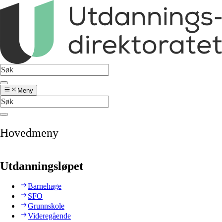
Meny
Hovedmeny
Utdanningsløpet
Barnehage
SFO
Grunnskole
Videregående