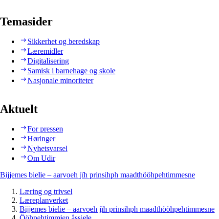
Temasider
Sikkerhet og beredskap
Læremidler
Digitalisering
Samisk i barnehage og skole
Nasjonale minoriteter
Aktuelt
For pressen
Høringer
Nyhetsvarsel
Om Udir
Bijjemes bielie – aarvoeh jïh prinsihph maadthööhpehtimmesne
Læring og trivsel
Læreplanverket
Bijjemes bielie – aarvoeh jïh prinsihph maadthööhpehtimmesne
Ööhpehtimmien åssjele