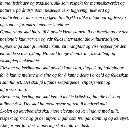
humanistisk arv og tradisjon, slik som respekt for menneskeverdet og
naturen, på åndsfridom, nestekjærleik, tilgjeving, likeverd og
solidaritet, verdiar som òg kjem til uttrykk i ulike religionar og livssyn
og som er forankra i menneskerettane.
Opplæringa skal bidra til å utvide kjennskapen til og forståinga av den
nasjonale kulturarven og vår felles internasjonale kulturtradisjon.
Opplæringa skal gi innsikt i kulturelt mangfald og vise respekt for den
einskilde si overtyding. Ho skal fremje demokrati, likestilling og
vitskapleg tenkjemåte.
Elevane og lærlingane skal utvikle kunnskap, dugleik og holdningar
for å kunne meistre liva sine og for å kunne delta i arbeid og fellesskap
i samfunnet. Dei skal få utfalde skaparglede, engasjement og
utforskartrong.
Elevane og lærlingane skal lære å tenkje kritisk og handle etisk og
miljøbevisst. Dei skal ha medansvar og rett til medverknad.
Skolen og lærebedrifta skal møte elevane og lærlingane med tillit,
respekt og krav og gi dei utfordringar som fremjar danning og lærelyst.
Alle former for diskriminering skal motarbeidast.