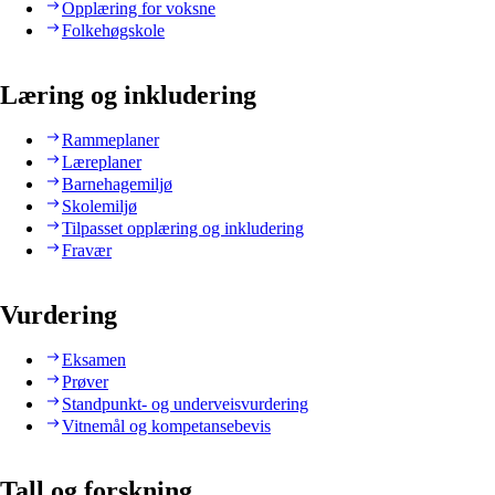
Opplæring for voksne
Folkehøgskole
Læring og inkludering
Rammeplaner
Læreplaner
Barnehagemiljø
Skolemiljø
Tilpasset opplæring og inkludering
Fravær
Vurdering
Eksamen
Prøver
Standpunkt- og underveisvurdering
Vitnemål og kompetansebevis
Tall og forskning