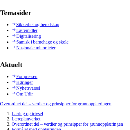
Temasider
Sikkerhet og beredskap
Læremidler
Digitalisering
Samisk i barnehage og skole
Nasjonale minoriteter
Aktuelt
For pressen
Høringer
Nyhetsvarsel
Om Udir
Overordnet del – verdier og prinsipper for grunnopplæringen
Læring og trivsel
Læreplanverket
Overordnet del – verdier og prinsipper for grunnopplæringen
Formålet med opplæringen