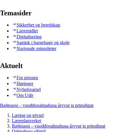
Temasider
Sikkerhet og beredskap
Læremidler
Digitalisering
Samisk i barnehage og skole
Nasjonale minoriteter
Aktuelt
For pressen
Høringer
Nyhetsvarsel
Om Udir
Bajitoassi – vuođđooahpahusa árvvut ja prinsihpat
Læring og trivsel
Læreplanverket
Bajitoassi – vuođđooahpahusa árvvut ja prinsihpat
Oahpahusa ulbmil