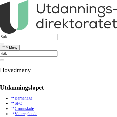
Meny
Hovedmeny
Utdanningsløpet
Barnehage
SFO
Grunnskole
Videregående