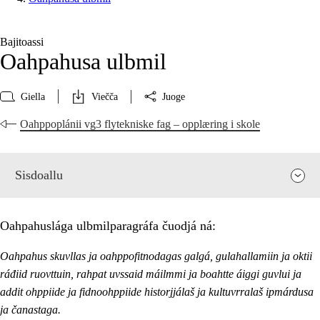
Bajitoassi
Oahpahusa ulbmil
Giella
Viečča
Juoge
Oahppoplánii vg3 flytekniske fag – opplæring i skole
Sisdoallu
Oahpahuslága ulbmilparagráfa čuodjá ná:
Oahpahus skuvllas ja oahppofitnodagas galgá, gulahallamiin ja oktii
ráđiid ruovttuin, rahpat uvssaid máilmmi ja boahtte áiggi guvlui ja
addit ohppiide ja fidnoohppiide historjjálaš ja kultuvrralaš ipmárdusa
ja čanastaga.