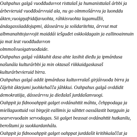
Oahpahus galgá vuođđuduvvot risttalaš ja humanisttalaš árbbi ja
árbevieruid vuođđoárvvuid ala, nu go olmmošárvvu ja luonddu
ákten,vuoigŋafriddjavuohta, ráhkisvuohta lagamužžii,
ándagassiiaddojupmi, dásseárvu ja solidaritehta, árvvut mat
albmanahttojuvvojit maiddái iešguđet oskkoldagain ja eallinoainnuin
ja mat leat vuođđuduvvon
olmmošvuoigatvuođaide.
Oahpahus galgá váikkuhit dasa ahte lasihit dieđu ja ipmárdusa
našunála kulturárbbi ja min oktasaš riikkaidgaskasaš
kulturárbevieruid birra.
Oahpahus galgá addit ipmárdusa kultuvrralaš girjáivuođa birra ja
čájehit áktejumi juohkehačča jáhkkui. Oahpahus galgá ovddidit
demokratiija, dásseárvvu ja dieđalaš jurddašanvuogi.
Oahppit ja fidnooahppit galget ovdánahttit máhtu, čehppodaga ja
miellaguottuid vai birgejit eallimis ja sáhttet oassálastit bargguin ja
searvevuođain servodagas. Sii galget beassat ovdánahttit hutkanilu,
beroštumi ja suokkardanhálu.
Oahppit ja fidnooahppit galget oahppat jurddašit kritihkalaččat ja