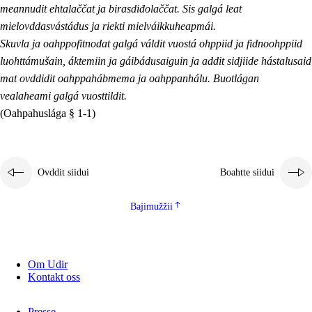
meannudit ehtalaččat ja birasdiđolaččat. Sis galgá leat
mielovddasvástádus ja riekti mielváikkuheapmái.
Skuvla ja oahppofitnodat galgá váldit vuostá ohppiid ja fidnoohppiid
luohttámušain, áktemiin ja gáibádusaiguin ja addit sidjiide hástalusaid
mat ovddidit oahppahábmema ja oahppanhálu. Buotlágan
vealaheami galgá vuosttildit.
(Oahpahuslága § 1-1)
Ovddit siidui
Boahtte siidui
Bajimužžii
Om Udir
Kontakt oss
Presse