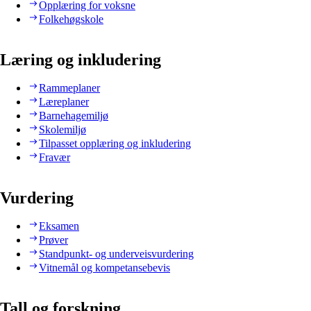
Opplæring for voksne
Folkehøgskole
Læring og inkludering
Rammeplaner
Læreplaner
Barnehagemiljø
Skolemiljø
Tilpasset opplæring og inkludering
Fravær
Vurdering
Eksamen
Prøver
Standpunkt- og underveisvurdering
Vitnemål og kompetansebevis
Tall og forskning