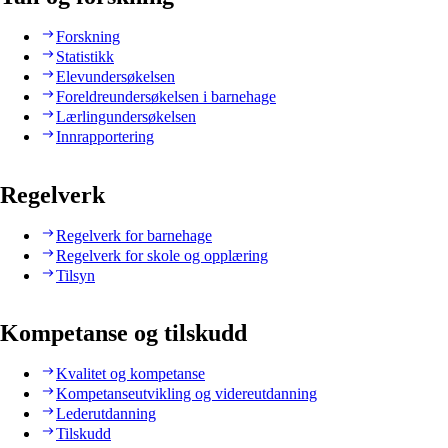
Forskning
Statistikk
Elevundersøkelsen
Foreldreundersøkelsen i barnehage
Lærlingundersøkelsen
Innrapportering
Regelverk
Regelverk for barnehage
Regelverk for skole og opplæring
Tilsyn
Kompetanse og tilskudd
Kvalitet og kompetanse
Kompetanseutvikling og videreutdanning
Lederutdanning
Tilskudd