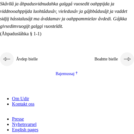
Skåvllå ja åhpadusvidnudahka galggá vuosedit oahppijda ja
viddnooahppijda luohtádusáv, vieledusáv ja gájbbádusájt ja vaddet
sidjij hásstalusájt ma ávddamav ja oahppammielav åvdedi. Gájkka
givsedimvuogijt galggi vuosteldit.
(Åhpadusláhka § 1-1)
Åvdep bielle
Boahtte bielle
Bajemussaj
Om Udir
Kontakt oss
Presse
Nyhetsvarsel
English pages