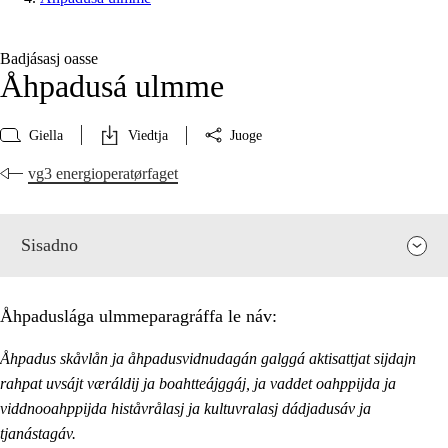
Badjásasj oasse
Åhpadusá ulmme
Giella
Viedtja
Juoge
vg3 energioperatørfaget
Sisadno
Åhpaduslága ulmmeparagráffa le náv:
Åhpadus skåvlån ja åhpadusvidnudagán galggá aktisattjat sijdajn
rahpat uvsájt væráldij ja boahtteájggáj, ja vaddet oahppijda ja
viddnooahppijda histåvrålasj ja kultuvralasj dádjadusáv ja
tjanástagáv.