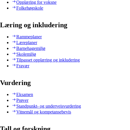
Opplæring for voksne
Folkehøgskole
Læring og inkludering
Rammeplaner
Læreplaner
Barnehagemiljø
Skolemiljø
Tilpasset opplæring og inkludering
Fravær
Vurdering
Eksamen
Prøver
Standpunkt- og underveisvurdering
Vitnemål og kompetansebevis
Tall og forskning