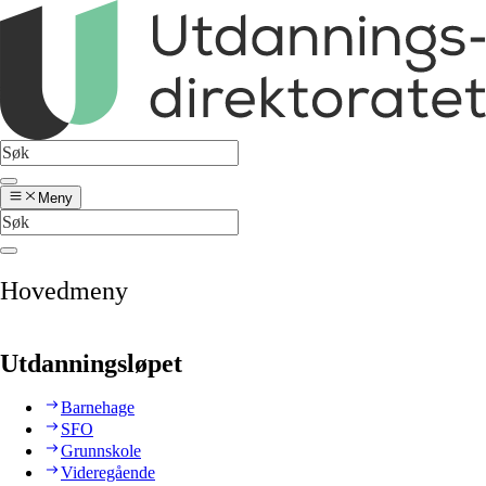
Meny
Hovedmeny
Utdanningsløpet
Barnehage
SFO
Grunnskole
Videregående