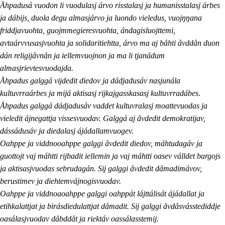
Åhpadusá vuodon li vuodulasj árvo risstalasj ja humanisstalasj árbes
ja dábijs, duola degu almasjárvo ja luondo vieledus, vuojŋŋana
friddjavuohta, guojmmegieresvuohta, ándagisluojttemi,
avtaárvvusasjvuohta ja solidaritiehtta, árvo ma aj båhti åvddån duon
dán religijåvnån ja iellemvuojnon ja ma li tjanádum
almasjrievtesvuodajda.
Åhpadus galggá vijdedit diedov ja dádjadusáv nasjunála
kultuvrraárbes ja mijá aktisasj rijkajgasskasasj kultuvrradábes.
Åhpadus galggá dádjadusáv vaddet kultuvralasj moattevuodas ja
vieledit ájnegattja vissesvuodav. Galggá aj åvdedit demokratijav,
dássádusáv ja diedalasj ájádallamvuogev.
Oahppe ja viddnooahppe galggi åvdedit diedov, máhtudagáv ja
guottojt vaj máhtti rijbadit iellemin ja vaj máhtti oasev válldet bargojs
ja aktisasjvuodas sebrudagán. Sij galggi åvdedit dåmadimávov,
berustimev ja diehtemvájnogisvuodav.
Oahppe ja viddnoaoahppe galggi oahppát lájttálisát ájádallat ja
etihkalattjat ja birásdiedulattjat dåmadit. Sij galggi åvdåsvásstediddje
oasálasjvuodav dåbddåt ja riektáv oassálasstemij.