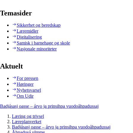
Temasider
Sikkerhet og beredskap
Læremidler
Digitalisering
Samisk i barnehage og skole
Nasjonale minoriteter
Aktuelt
For pressen
Høringer
Nyhetsvarsel
Om Udir
Badjásasj oasse – árvo ja prinsihpa vuodoåhpadussaj
Læring og trivsel
Læreplanverket
Badjásasj oasse – árvo ja prinsihpa vuodoåhpadussaj
Åhpadusá ulmme