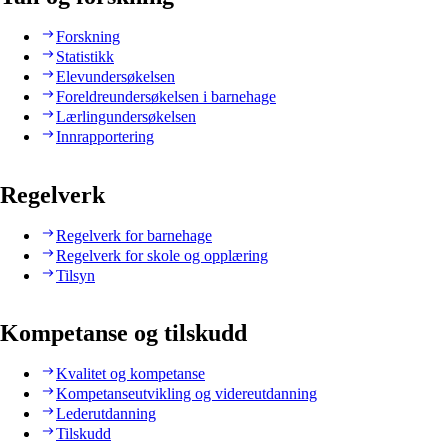
Forskning
Statistikk
Elevundersøkelsen
Foreldreundersøkelsen i barnehage
Lærlingundersøkelsen
Innrapportering
Regelverk
Regelverk for barnehage
Regelverk for skole og opplæring
Tilsyn
Kompetanse og tilskudd
Kvalitet og kompetanse
Kompetanseutvikling og videreutdanning
Lederutdanning
Tilskudd