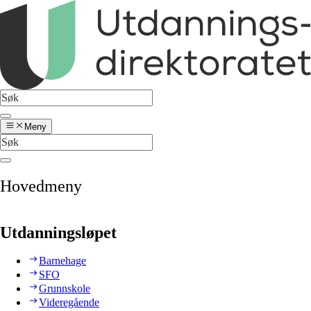
Meny
Hovedmeny
Utdanningsløpet
Barnehage
SFO
Grunnskole
Videregående