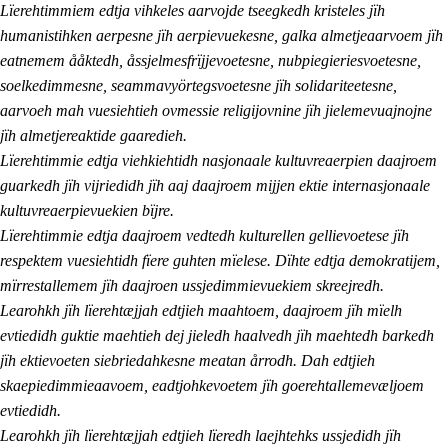
Lïerehtimmiem edtja vihkeles aarvojde tseegkedh kristeles jïh
humanistihken aerpesne jïh aerpievuekesne, galka almetjeaarvoem jïh
eatnemem ååktedh, åssjelmesfrïjjevoetesne, nubpiegieriesvoetesne,
soelkedimmesne, seammavyörtegsvoetesne jïh solidariteetesne,
aarvoeh mah vuesiehtieh ovmessie religijovnine jïh jielemevuajnojne
jïh almetjereaktide gaaredieh.
Lïerehtimmie edtja viehkiehtidh nasjonaale kultuvreaerpien daajroem
guarkedh jïh vijriedidh jïh aaj daajroem mijjen ektie internasjonaale
kultuvreaerpievuekien bïjre.
Lïerehtimmie edtja daajroem vedtedh kulturellen gellievoetese jïh
respektem vuesiehtidh fïere guhten mïelese. Dïhte edtja demokratijem,
mïrrestallemem jïh daajroen ussjedimmievuekiem skreejredh.
Learohkh jïh lïerehtæjjah edtjieh maahtoem, daajroem jïh mïelh
evtiedidh guktie maehtieh dej jieledh haalvedh jïh maehtedh barkedh
jïh ektievoeten siebriedahkesne meatan årrodh. Dah edtjieh
skaepiedimmieaavoem, eadtjohkevoetem jïh goerehtallemevæljoem
evtiedidh.
Learohkh jïh lïerehtæjjah edtjieh lïeredh laejhtehks ussjedidh jïh