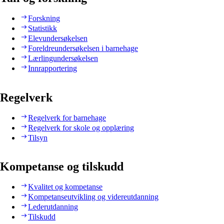
Forskning
Statistikk
Elevundersøkelsen
Foreldreundersøkelsen i barnehage
Lærlingundersøkelsen
Innrapportering
Regelverk
Regelverk for barnehage
Regelverk for skole og opplæring
Tilsyn
Kompetanse og tilskudd
Kvalitet og kompetanse
Kompetanseutvikling og videreutdanning
Lederutdanning
Tilskudd