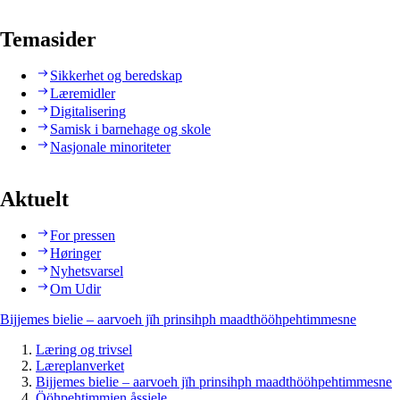
Temasider
Sikkerhet og beredskap
Læremidler
Digitalisering
Samisk i barnehage og skole
Nasjonale minoriteter
Aktuelt
For pressen
Høringer
Nyhetsvarsel
Om Udir
Bijjemes bielie – aarvoeh jïh prinsihph maadthööhpehtimmesne
Læring og trivsel
Læreplanverket
Bijjemes bielie – aarvoeh jïh prinsihph maadthööhpehtimmesne
Ööhpehtimmien åssjele