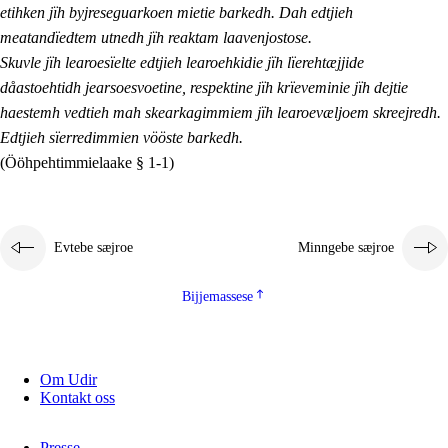
etihken jïh byjreseguarkoen mietie barkedh. Dah edtjieh
meatandïedtem utnedh jïh reaktam laavenjostose.
Skuvle jïh learoesïelte edtjieh learoehkidie jïh lïerehtæjjide
dåastoehtidh jearsoesvoetine, respektine jïh krïeveminie jïh dejtie
haestemh vedtieh mah skearkagimmiem jïh learoevæljoem skreejredh.
Edtjieh sïerredimmien vööste barkedh.
(Ööhpehtimmielaake § 1-1)
Evtebe sæjroe
Minngebe sæjroe
Bijjemassese
Om Udir
Kontakt oss
Presse