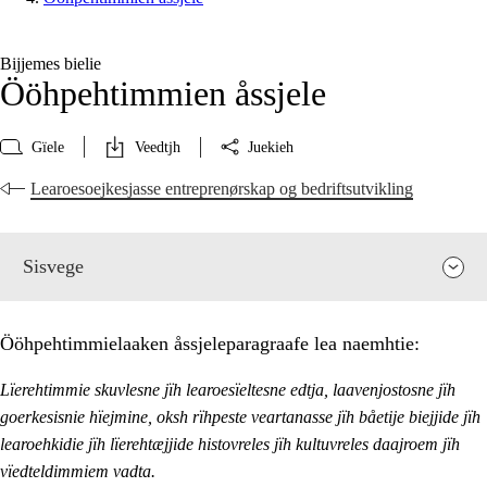
Bijjemes bielie
Ööhpehtimmien åssjele
Gïele
Veedtjh
Juekieh
Learoesoejkesjasse entreprenørskap og bedriftsutvikling
Sisvege
Ööhpehtimmielaaken åssjeleparagraafe lea naemhtie:
Lïerehtimmie skuvlesne jïh learoesïeltesne edtja, laavenjostosne jïh
goerkesisnie hïejmine, oksh rïhpeste veartanasse jïh båetije biejjide jïh
learoehkidie jïh lïerehtæjjide histovreles jïh kultuvreles daajroem jïh
vïedteldimmiem vadta.