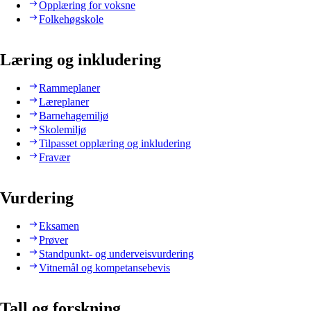
Opplæring for voksne
Folkehøgskole
Læring og inkludering
Rammeplaner
Læreplaner
Barnehagemiljø
Skolemiljø
Tilpasset opplæring og inkludering
Fravær
Vurdering
Eksamen
Prøver
Standpunkt- og underveisvurdering
Vitnemål og kompetansebevis
Tall og forskning