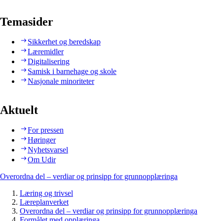
Temasider
Sikkerhet og beredskap
Læremidler
Digitalisering
Samisk i barnehage og skole
Nasjonale minoriteter
Aktuelt
For pressen
Høringer
Nyhetsvarsel
Om Udir
Overordna del – verdiar og prinsipp for grunnopplæringa
Læring og trivsel
Læreplanverket
Overordna del – verdiar og prinsipp for grunnopplæringa
Formålet med opplæringa