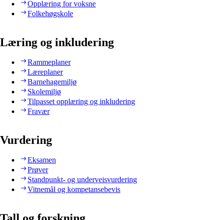
Opplæring for voksne
Folkehøgskole
Læring og inkludering
Rammeplaner
Læreplaner
Barnehagemiljø
Skolemiljø
Tilpasset opplæring og inkludering
Fravær
Vurdering
Eksamen
Prøver
Standpunkt- og underveisvurdering
Vitnemål og kompetansebevis
Tall og forskning