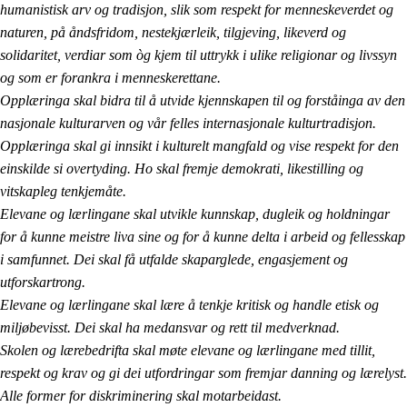
humanistisk arv og tradisjon, slik som respekt for menneskeverdet og
naturen, på åndsfridom, nestekjærleik, tilgjeving, likeverd og
solidaritet, verdiar som òg kjem til uttrykk i ulike religionar og livssyn
og som er forankra i menneskerettane.
Opplæringa skal bidra til å utvide kjennskapen til og forståinga av den
nasjonale kulturarven og vår felles internasjonale kulturtradisjon.
Opplæringa skal gi innsikt i kulturelt mangfald og vise respekt for den
einskilde si overtyding. Ho skal fremje demokrati, likestilling og
vitskapleg tenkjemåte.
Elevane og lærlingane skal utvikle kunnskap, dugleik og holdningar
for å kunne meistre liva sine og for å kunne delta i arbeid og fellesskap
i samfunnet. Dei skal få utfalde skaparglede, engasjement og
utforskartrong.
Elevane og lærlingane skal lære å tenkje kritisk og handle etisk og
miljøbevisst. Dei skal ha medansvar og rett til medverknad.
Skolen og lærebedrifta skal møte elevane og lærlingane med tillit,
respekt og krav og gi dei utfordringar som fremjar danning og lærelyst.
Alle former for diskriminering skal motarbeidast.