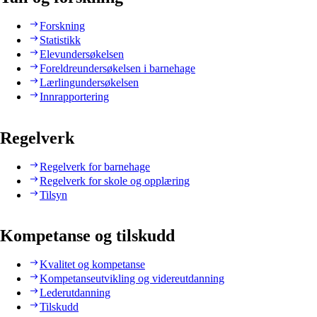
Forskning
Statistikk
Elevundersøkelsen
Foreldreundersøkelsen i barnehage
Lærlingundersøkelsen
Innrapportering
Regelverk
Regelverk for barnehage
Regelverk for skole og opplæring
Tilsyn
Kompetanse og tilskudd
Kvalitet og kompetanse
Kompetanseutvikling og videreutdanning
Lederutdanning
Tilskudd