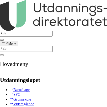
Meny
Hovedmeny
Utdanningsløpet
Barnehage
SFO
Grunnskole
Videregående