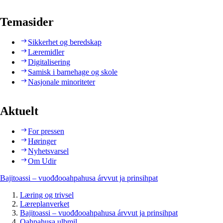
Temasider
Sikkerhet og beredskap
Læremidler
Digitalisering
Samisk i barnehage og skole
Nasjonale minoriteter
Aktuelt
For pressen
Høringer
Nyhetsvarsel
Om Udir
Bajitoassi – vuođđooahpahusa árvvut ja prinsihpat
Læring og trivsel
Læreplanverket
Bajitoassi – vuođđooahpahusa árvvut ja prinsihpat
Oahpahusa ulbmil