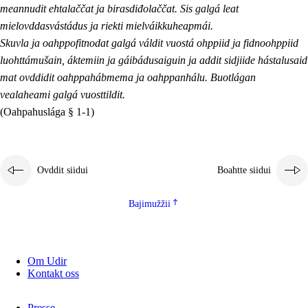
meannudit ehtalaččat ja birasdiđolaččat. Sis galgá leat
mielovddasvástádus ja riekti mielváikkuheapmái.
Skuvla ja oahppofitnodat galgá váldit vuostá ohppiid ja fidnoohppiid
luohttámušain, áktemiin ja gáibádusaiguin ja addit sidjiide hástalusaid
mat ovddidit oahppahábmema ja oahppanhálu. Buotlágan
vealaheami galgá vuosttildit.
(Oahpahuslága § 1-1)
Ovddit siidui
Boahtte siidui
Bajimužžii
Om Udir
Kontakt oss
Presse