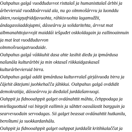
Oahpahus galgá vuođđuduvvot risttalaš ja humanisttalaš árbbi ja
árbevieruid vuođđoárvvuid ala, nu go olmmošárvvu ja luonddu
ákten,vuoigŋafriddjavuohta, ráhkisvuohta lagamužžii,
ándagassiiaddojupmi, dásseárvu ja solidaritehta, árvvut mat
albmanahttojuvvojit maiddái iešguđet oskkoldagain ja eallinoainnuin
ja mat leat vuođđuduvvon
olmmošvuoigatvuođaide.
Oahpahus galgá váikkuhit dasa ahte lasihit dieđu ja ipmárdusa
našunála kulturárbbi ja min oktasaš riikkaidgaskasaš
kulturárbevieruid birra.
Oahpahus galgá addit ipmárdusa kultuvrralaš girjáivuođa birra ja
čájehit áktejumi juohkehačča jáhkkui. Oahpahus galgá ovddidit
demokratiija, dásseárvvu ja dieđalaš jurddašanvuogi.
Oahppit ja fidnooahppit galget ovdánahttit máhtu, čehppodaga ja
miellaguottuid vai birgejit eallimis ja sáhttet oassálastit bargguin ja
searvevuođain servodagas. Sii galget beassat ovdánahttit hutkanilu,
beroštumi ja suokkardanhálu.
Oahppit ja fidnooahppit galget oahppat jurddašit kritihkalaččat ja