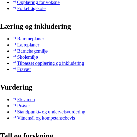
Opplæring for voksne
Folkehøgskole
Læring og inkludering
Rammeplaner
Læreplaner
Barnehagemiljø
Skolemiljø
Tilpasset opplæring og inkludering
Fravær
Vurdering
Eksamen
Prøver
Standpunkt- og underveisvurdering
Vitnemål og kompetansebevis
Tall og forskning