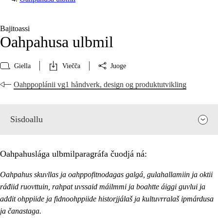
Bajitoassi
Oahpahusa ulbmil
Giella
Viečča
Juoge
Oahppoplánii vg1 håndverk, design og produktutvikling
Sisdoallu
Oahpahuslága ulbmilparagráfa čuodjá ná:
Oahpahus skuvllas ja oahppofitnodagas galgá, gulahallamiin ja oktii
ráđiid ruovttuin, rahpat uvssaid máilmmi ja boahtte áiggi guvlui ja
addit ohppiide ja fidnoohppiide historjjálaš ja kultuvrralaš ipmárdusa
ja čanastaga.