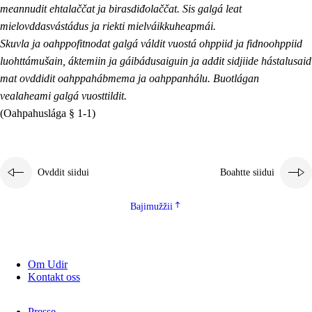
meannudit ehtalaččat ja birasdiđolaččat. Sis galgá leat
mielovddasvástádus ja riekti mielváikkuheapmái.
Skuvla ja oahppofitnodat galgá váldit vuostá ohppiid ja fidnoohppiid
luohttámušain, áktemiin ja gáibádusaiguin ja addit sidjiide hástalusaid
mat ovddidit oahppahábmema ja oahppanhálu. Buotlágan
vealaheami galgá vuosttildit.
(Oahpahuslága § 1-1)
Ovddit siidui
Boahtte siidui
Bajimužžii
Om Udir
Kontakt oss
Presse