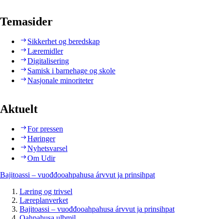
Temasider
Sikkerhet og beredskap
Læremidler
Digitalisering
Samisk i barnehage og skole
Nasjonale minoriteter
Aktuelt
For pressen
Høringer
Nyhetsvarsel
Om Udir
Bajitoassi – vuođđooahpahusa árvvut ja prinsihpat
Læring og trivsel
Læreplanverket
Bajitoassi – vuođđooahpahusa árvvut ja prinsihpat
Oahpahusa ulbmil