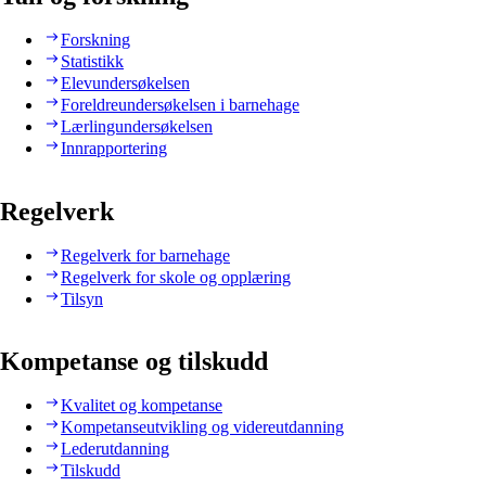
Forskning
Statistikk
Elevundersøkelsen
Foreldreundersøkelsen i barnehage
Lærlingundersøkelsen
Innrapportering
Regelverk
Regelverk for barnehage
Regelverk for skole og opplæring
Tilsyn
Kompetanse og tilskudd
Kvalitet og kompetanse
Kompetanseutvikling og videreutdanning
Lederutdanning
Tilskudd