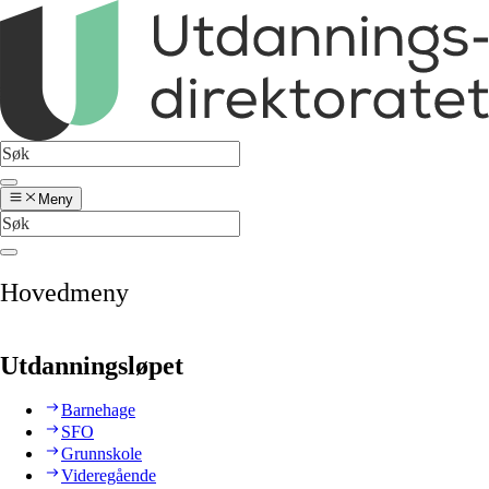
Meny
Hovedmeny
Utdanningsløpet
Barnehage
SFO
Grunnskole
Videregående