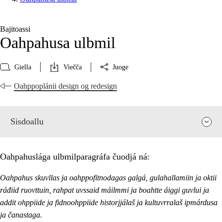
Bajitoassi
Oahpahusa ulbmil
Giella
Viečča
Juoge
Oahppoplánii design og redesign
Sisdoallu
Oahpahuslága ulbmilparagráfa čuodjá ná:
Oahpahus skuvllas ja oahppofitnodagas galgá, gulahallamiin ja oktii
ráđiid ruovttuin, rahpat uvssaid máilmmi ja boahtte áiggi guvlui ja
addit ohppiide ja fidnoohppiide historjjálaš ja kultuvrralaš ipmárdusa
ja čanastaga.