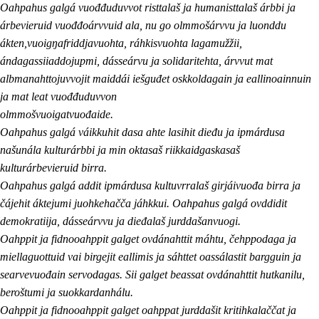
Oahpahus galgá vuođđuduvvot risttalaš ja humanisttalaš árbbi ja
árbevieruid vuođđoárvvuid ala, nu go olmmošárvvu ja luonddu
ákten,vuoigŋafriddjavuohta, ráhkisvuohta lagamužžii,
ándagassiiaddojupmi, dásseárvu ja solidaritehta, árvvut mat
albmanahttojuvvojit maiddái iešguđet oskkoldagain ja eallinoainnuin
ja mat leat vuođđuduvvon
olmmošvuoigatvuođaide.
Oahpahus galgá váikkuhit dasa ahte lasihit dieđu ja ipmárdusa
našunála kulturárbbi ja min oktasaš riikkaidgaskasaš
kulturárbevieruid birra.
Oahpahus galgá addit ipmárdusa kultuvrralaš girjáivuođa birra ja
čájehit áktejumi juohkehačča jáhkkui. Oahpahus galgá ovddidit
demokratiija, dásseárvvu ja dieđalaš jurddašanvuogi.
Oahppit ja fidnooahppit galget ovdánahttit máhtu, čehppodaga ja
miellaguottuid vai birgejit eallimis ja sáhttet oassálastit bargguin ja
searvevuođain servodagas. Sii galget beassat ovdánahttit hutkanilu,
beroštumi ja suokkardanhálu.
Oahppit ja fidnooahppit galget oahppat jurddašit kritihkalaččat ja