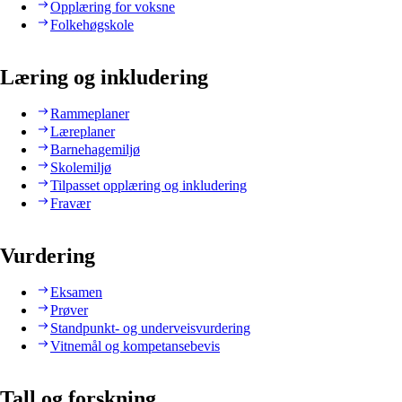
Opplæring for voksne
Folkehøgskole
Læring og inkludering
Rammeplaner
Læreplaner
Barnehagemiljø
Skolemiljø
Tilpasset opplæring og inkludering
Fravær
Vurdering
Eksamen
Prøver
Standpunkt- og underveisvurdering
Vitnemål og kompetansebevis
Tall og forskning