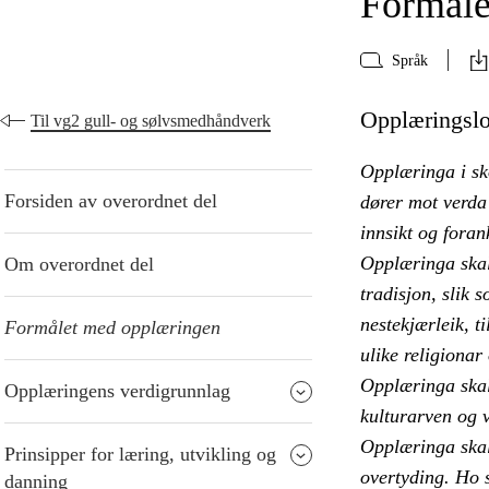
Formåle
Språk
Opplæringslo
Til vg2 gull- og sølvsmedhåndverk
Opplæringa i sk
Forsiden av overordnet del
dører mot verda 
innsikt og foran
Opplæringa skal
Om overordnet del
tradisjon, slik 
nestekjærleik, ti
Formålet med opplæringen
ulike religionar
Opplæringa skal 
Opplæringens verdigrunnlag
kulturarven og v
Opplæringa skal 
Prinsipper for læring, utvikling og
overtyding. Ho s
danning