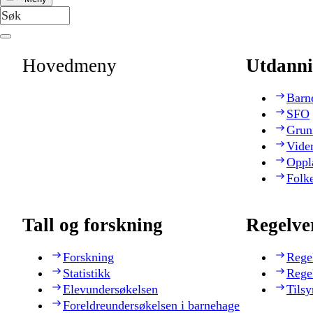
Hovedmeny
Utdanni
Barn
SFO
Grun
Vide
Oppl
Folk
Tall og forskning
Regelve
Forskning
Rege
Statistikk
Rege
Elevundersøkelsen
Tilsy
Foreldreundersøkelsen i barnehage