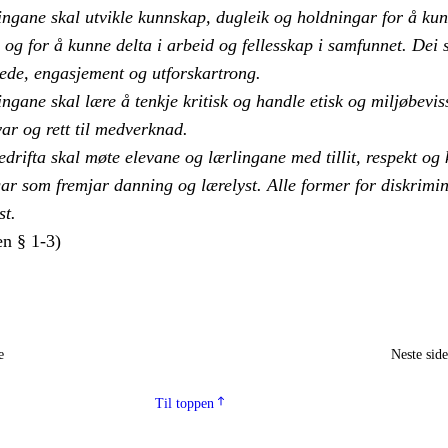
ingane skal utvikle kunnskap, dugleik og holdningar for å ku
e og for å kunne delta i arbeid og fellesskap i samfunnet. Dei 
lede, engasjement og utforskartrong.
ngane skal lære å tenkje kritisk og handle etisk og miljøbevis
ar og rett til medverknad.
drifta skal møte elevane og lærlingane med tillit, respekt og
gar som fremjar danning og lærelyst. Alle former for diskrimi
st.
n § 1-3)
e
Neste sid
Til toppen