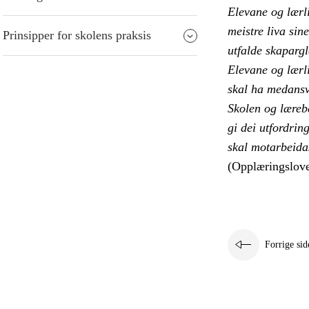
Elevane og lærl
meistre liva sin
Prinsipper for skolens praksis
utfalde skaparg
Elevane og lærli
skal ha medansv
Skolen og lærebe
gi dei utfordrin
skal motarbeida
(Opplæringslove
Forrige sid