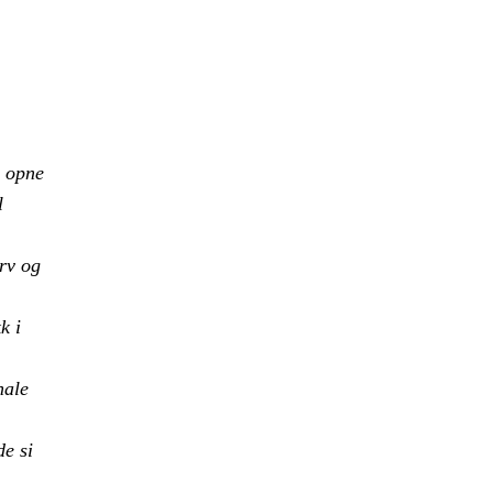
, opne
l
rv og
k i
nale
de si