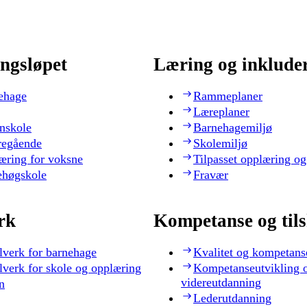
ngsløpet
Læring og inklude
ehage
Rammeplaner
Læreplaner
nskole
Barnehagemiljø
regående
Skolemiljø
æring for voksne
Tilpasset opplæring og
ehøgskole
Fravær
rk
Kompetanse og til
lverk for barnehage
Kvalitet og kompetans
lverk for skole og opplæring
Kompetanseutvikling 
videreutdanning
n
Lederutdanning