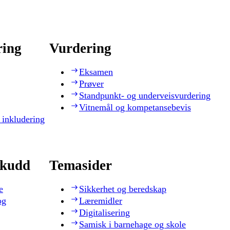
ring
Vurdering
Eksamen
Prøver
Standpunkt- og underveisvurdering
Vitnemål og kompetansebevis
 inkludering
skudd
Temasider
e
Sikkerhet og beredskap
og
Læremidler
Digitalisering
Samisk i barnehage og skole