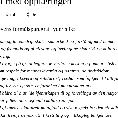
t med opplæringen
Last ned
Del
vens formålsparagraf lyder slik:
ole og lærebedrift skal, i samarbeid og forståing med heimen
og framtida og gi elevane og lærlingane historisk og kulturel
kring.
 byggje på grunnleggjande verdiar i kristen og humanistisk a
som respekt for menneskeverdet og naturen, på åndsfridom,
lgjeving, likeverd og solidaritet, verdiar som òg kjem til uttryk
 og livssyn og som er forankra i menneskerettane.
bidra til å utvide kjennskapen til og forståinga av den nasjo
år felles internasjonale kulturtradisjon.
gi innsikt i kulturelt mangfald og vise respekt for den einskil
kal fremje demokrati, likestilling og vitskapleg tenkjemåte.