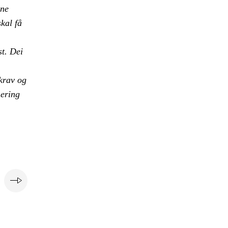
nne
skal få
st. Dei
 krav og
nering
e