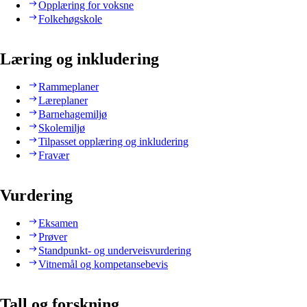
Opplæring for voksne
Folkehøgskole
Læring og inkludering
Rammeplaner
Læreplaner
Barnehagemiljø
Skolemiljø
Tilpasset opplæring og inkludering
Fravær
Vurdering
Eksamen
Prøver
Standpunkt- og underveisvurdering
Vitnemål og kompetansebevis
Tall og forskning