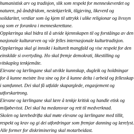
humanistisk arv og tradisjon, slik som respekt for menneskeverdet og
naturen, på åndsfridom, nestekjærleik, tilgjeving, likeverd og
solidaritet, verdiar som òg kjem til uttrykk i ulike religionar og livssyn
og som er forankra i menneskerettane.
Opplæringa skal bidra til å utvide kjennskapen til og forståinga av den
nasjonale kulturarven og vår felles internasjonale kulturtradisjon.
Opplæringa skal gi innsikt i kulturelt mangfald og vise respekt for den
einskilde si overtyding. Ho skal fremje demokrati, likestilling og
vitskapleg tenkjemåte.
Elevane og lærlingane skal utvikle kunnskap, dugleik og holdningar
for å kunne meistre liva sine og for å kunne delta i arbeid og fellesskap
i samfunnet. Dei skal få utfalde skaparglede, engasjement og
utforskartrong.
Elevane og lærlingane skal lære å tenkje kritisk og handle etisk og
miljøbevisst. Dei skal ha medansvar og rett til medverknad.
Skolen og lærebedrifta skal møte elevane og lærlingane med tillit,
respekt og krav og gi dei utfordringar som fremjar danning og lærelyst.
Alle former for diskriminering skal motarbeidast.