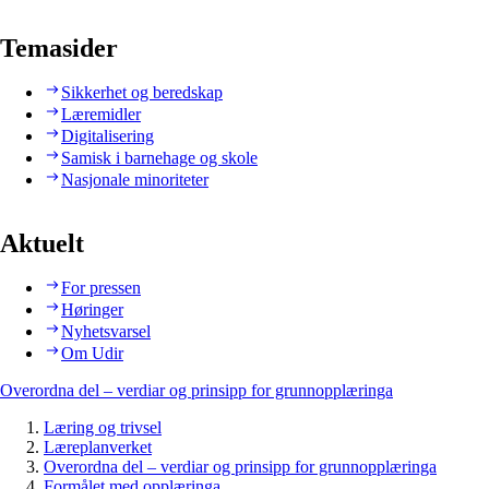
Temasider
Sikkerhet og beredskap
Læremidler
Digitalisering
Samisk i barnehage og skole
Nasjonale minoriteter
Aktuelt
For pressen
Høringer
Nyhetsvarsel
Om Udir
Overordna del – verdiar og prinsipp for grunnopplæringa
Læring og trivsel
Læreplanverket
Overordna del – verdiar og prinsipp for grunnopplæringa
Formålet med opplæringa