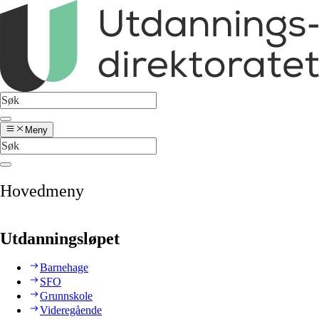
Meny
Hovedmeny
Utdanningsløpet
Barnehage
SFO
Grunnskole
Videregående