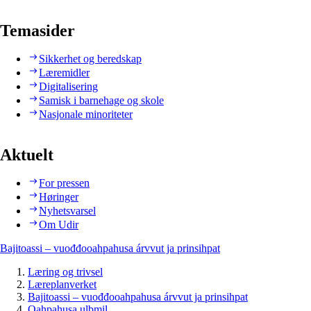
Temasider
Sikkerhet og beredskap
Læremidler
Digitalisering
Samisk i barnehage og skole
Nasjonale minoriteter
Aktuelt
For pressen
Høringer
Nyhetsvarsel
Om Udir
Bajitoassi – vuođđooahpahusa árvvut ja prinsihpat
Læring og trivsel
Læreplanverket
Bajitoassi – vuođđooahpahusa árvvut ja prinsihpat
Oahpahusa ulbmil