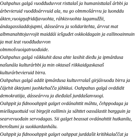
Oahpahus galgá vuođđuduvvot risttalaš ja humanisttalaš árbbi ja
árbevieruid vuođđoárvvuid ala, nu go olmmošárvvu ja luonddu
ákten,vuoigŋafriddjavuohta, ráhkisvuohta lagamužžii,
ándagassiiaddojupmi, dásseárvu ja solidaritehta, árvvut mat
albmanahttojuvvojit maiddái iešguđet oskkoldagain ja eallinoainnuin
ja mat leat vuođđuduvvon
olmmošvuoigatvuođaide.
Oahpahus galgá váikkuhit dasa ahte lasihit dieđu ja ipmárdusa
našunála kulturárbbi ja min oktasaš riikkaidgaskasaš
kulturárbevieruid birra.
Oahpahus galgá addit ipmárdusa kultuvrralaš girjáivuođa birra ja
čájehit áktejumi juohkehačča jáhkkui. Oahpahus galgá ovddidit
demokratiija, dásseárvvu ja dieđalaš jurddašanvuogi.
Oahppit ja fidnooahppit galget ovdánahttit máhtu, čehppodaga ja
miellaguottuid vai birgejit eallimis ja sáhttet oassálastit bargguin ja
searvevuođain servodagas. Sii galget beassat ovdánahttit hutkanilu,
beroštumi ja suokkardanhálu.
Oahppit ja fidnooahppit galget oahppat jurddašit kritihkalaččat ja