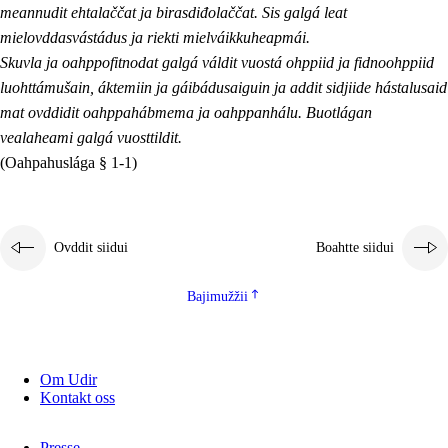
meannudit ehtalaččat ja birasdiđolaččat. Sis galgá leat
mielovddasvástádus ja riekti mielváikkuheapmái.
Skuvla ja oahppofitnodat galgá váldit vuostá ohppiid ja fidnoohppiid
luohttámušain, áktemiin ja gáibádusaiguin ja addit sidjiide hástalusaid
mat ovddidit oahppahábmema ja oahppanhálu. Buotlágan
vealaheami galgá vuosttildit.
(Oahpahuslága § 1-1)
Ovddit siidui
Boahtte siidui
Bajimužžii
Om Udir
Kontakt oss
Presse