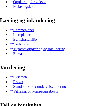
Opplæring for voksne
Folkehøgskole
Læring og inkludering
Rammeplaner
Læreplaner
Barnehagemiljø
Skolemiljø
Tilpasset opplæring og inkludering
Fravær
Vurdering
Eksamen
Prøver
Standpunkt- og underveisvurdering
Vitnemål og kompetansebevis
Tall og forskning