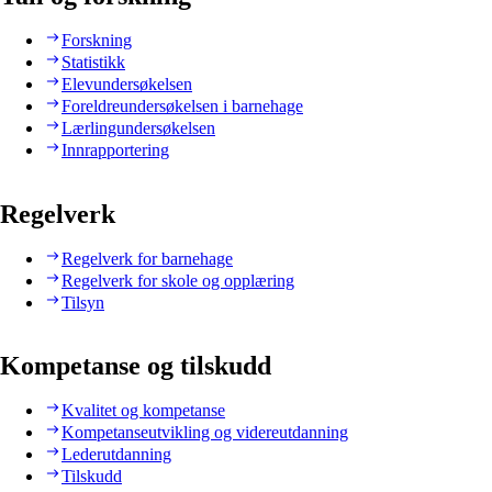
Forskning
Statistikk
Elevundersøkelsen
Foreldreundersøkelsen i barnehage
Lærlingundersøkelsen
Innrapportering
Regelverk
Regelverk for barnehage
Regelverk for skole og opplæring
Tilsyn
Kompetanse og tilskudd
Kvalitet og kompetanse
Kompetanseutvikling og videreutdanning
Lederutdanning
Tilskudd