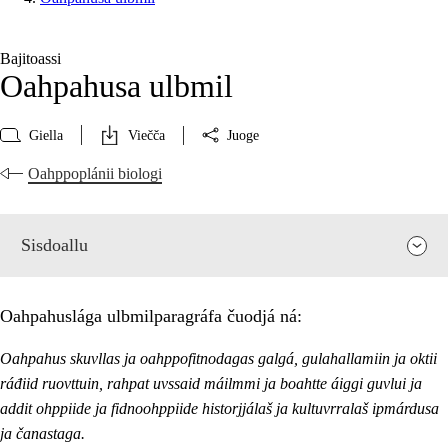
Bajitoassi
Oahpahusa ulbmil
Giella
Viečča
Juoge
Oahppoplánii biologi
Sisdoallu
Oahpahuslága ulbmilparagráfa čuodjá ná:
Oahpahus skuvllas ja oahppofitnodagas galgá, gulahallamiin ja oktii
ráđiid ruovttuin, rahpat uvssaid máilmmi ja boahtte áiggi guvlui ja
addit ohppiide ja fidnoohppiide historjjálaš ja kultuvrralaš ipmárdusa
ja čanastaga.